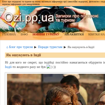
Блог про подорожі та туризм на якому міститься інформація про самостійні подорожі, фотозвіти з подор
корисна інформація для мандрівників
ГОЛОВНА
ІНФО
НОВИНИ ТУРИЗМУ
АВІАКВИТКИ
КВИТКИ НА
⌂ Блог про туризм
Поради туристам
▶
▶
Як ошукують в Індії
Як ошукують в Індії
Ні для кого не секрет, що індійці постійно намагаються обдурити ін
Індії
-то жодного разу не був
))