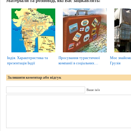
Матеріали та розповіді, які Вас зацікавлять:
Індія. Характеристика та
Просування туристичної
Моє знайомст
презентація Індії
компанії в соціальних…
Грузія
Залишити коментар або відгук
Ваше ім'я