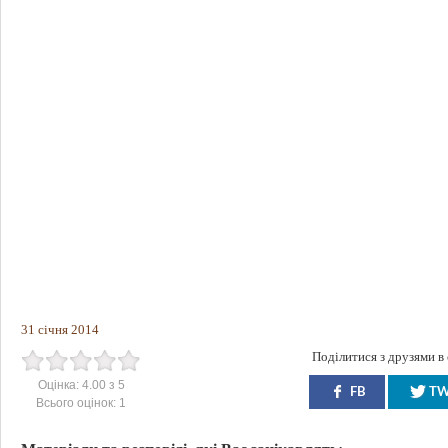
31 січня 2014
Поділитися з друзями в
Оцінка:
4.00
з
5
FB
T
Всього оцінок:
1