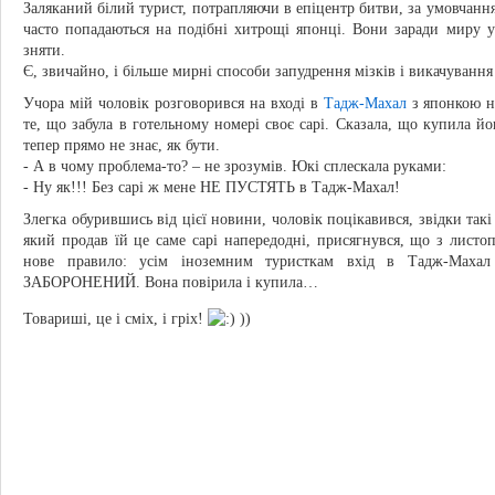
Заляканий білий турист, потрапляючи в епіцентр битви, за умовчанням
часто попадаються на подібні хитрощі японці. Вони заради миру у 
зняти.
Є, звичайно, і більше мирні способи запудрення мізків і викачуван
Учора мій чоловік розговорився на вході в
Тадж-Махал
з японкою н
те, що забула в готельному номері своє сарі. Сказала, що купила йо
тепер прямо не знає, як бути.
- А в чому проблема-то? – не зрозумів. Юкі сплескала руками:
- Ну як!!! Без сарі ж мене НЕ ПУСТЯТЬ в Тадж-Махал!
Злегка обурившись від цієї новини, чоловік поцікавився, звідки так
який продав їй це саме сарі напередодні, присягнувся, що з листо
нове правило: усім іноземним туристкам вхід в Тадж-Махал 
ЗАБОРОНЕНИЙ. Вона повірила і купила…
Товариші, це і сміх, і гріх!
))