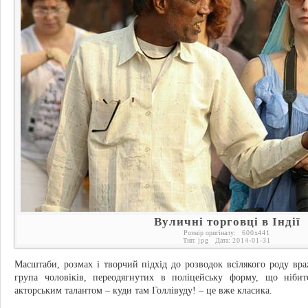
Вуличні торговці в Індії
Розмір оригіналу:
600
x
441
Тип:
jpg
Дата:
2014-01-31
Масштаби, розмах і творчий підхід до розводок всілякого роду вр
група чоловіків, переодягнутих в поліцейську форму, що ніби
акторським талантом – куди там Голлівуду! – це вже класика.