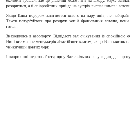
економії грошей, але це рішення може піти на шкоду. Адже заплати
розоритися, а її співробітник прийде на зустріч виспавшимся і готов
Якщо Ваша подорож затягнеться всього на пару днів, не набирайт
Також потурбуйтеся про роздрук копій бронювання готелю, вон
готелі.
Знаходячись в аеропорту. Відвідаєте зал очікування із спокійною
Нині все менше менеджерів літає бізнес-класом, якщо Ваш квиток на 
уникнувши довгих черг.
І наприкінці переконайтеся, що у Вас є вільних пару годин, для прогу