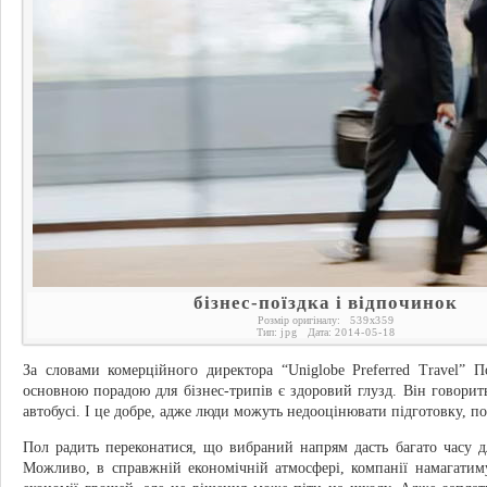
бізнес-поїздка і відпочинок
Розмір оригіналу:
539
x
359
Тип:
jpg
Дата:
2014-05-18
За словами комерційного директора “Uniglobe Preferred Travel” П
основною порадою для бізнес-трипів є здоровий глузд. Він говорит
автобусі. І це добре, адже люди можуть недооцінювати підготовку, п
Пол радить переконатися, що вибраний напрям дасть багато часу д
Можливо, в справжній економічній атмосфері, компанії намагатим