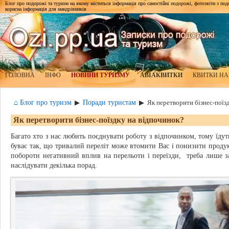
Блог про подорожі та туризм на якому міститься інформація про самостійні подорожі, фотозвіти з подор
корисна інформація для мандрівників
ГОЛОВНА
ІНФО
НОВИНИ ТУРИЗМУ
АВІАКВИТКИ
КВИТКИ НА
⌂ Блог про туризм
Поради туристам
▶
▶
Як перетворити бізнес-поїз
Як перетворити бізнес-поїздку на відпочинок?
Багато хто з нас любить поєднувати роботу з відпочинком, тому їдут
буває так, що тривалий переліт може втомити Вас і понизити продукт
побороти негативний вплив на перельоти і переїзди, треба лише за
наслідувати декілька порад.