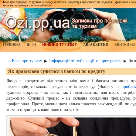
Блог про подорожі та туризм на якому міститься інформація про самостійні подорожі, фотозвіти з подор
корисна інформація для мандрівників
ГОЛОВНА
ІНФО
НОВИНИ ТУРИЗМУ
АВІАКВИТКИ
КВИТКИ НА
⌂ Блог про туризм
Інформаційні публікації та прес-релізи
▶
▶
Як п
Як правильно судитися з банком по кредиту
Якщо в кредитних відносинах між вами і банком виникли про
переговорів, то можна врегулювати їх через суд. (Якщо у вас
пробле
будь-яка сторона – як банк, так і позичальник, для цього потрі
держмито. Судовий процес – це складна юридична процедура, роз
професіонал. Проте, можна дати кілька простих рекомендацій, як су
значно підвищить ваші шанси на успіх.