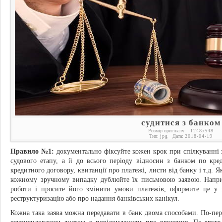
судитися з банком
Розмір оригіналу:
1248
x
548
Тип:
jpg
Дата:
2018-04-19
Правило №1:
документально фіксуйте кожен крок при спілкуванні з
судового етапу, а й до всього періоду відносин з банком по кред
кредитного договору, квитанції про платежі, листи від банку і т.д. 
кожному зручному випадку дублюйте їх письмовою заявою. Напри
роботи і просите його змінити умови платежів, оформите це у 
реструктуризацію або про надання банківських канікул.
Кожна така заява можна передавати в банк двома способами. По-пер