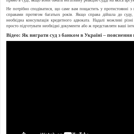
прямо в суді, якщо вони бачать негативну реакцію судді на якісь аргу
Не потрібно сподіватися, що саме вам пощастить у протистоянні з
справами протягом багатьох років. Якщо справа дійшла до суду,
необхідна консультація кредитного адвоката. Надалі можливі різ
просто підготувати необхідні документи або ж представляти ваші інте
Відео: Як виграти суд з банком в Україні – пояснення