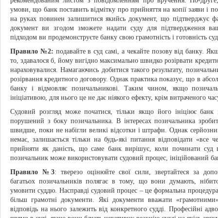
рекомендованим листом з повідомленням про вручення. По-друге,
умови, що банк поставить відмітку про прийняття на копії заяви і п
на руках повинен залишитися якийсь документ, що підтверджує фа
документ ви згодом зможете надати суду для підтвердження ва
підходом ви продемонструєте банку свою грамотність і готовність суд
Правило №2:
подавайте в суд самі, а чекайте позову від банку. Я
то, здавалося б, йому вигідно максимально швидко розірвати кредитн
нараховувалися. Намагаючись добитися такого результату, позичальн
розірвання кредитного договору. Однак практика показує, що в абсол
банку і відмовляє позичальникові. Таким чином, якщо позичал
ініціативою, для нього це не дає ніякого ефекту, крім витраченого часу
Судовий розгляд може початися, тільки якщо його ініціює банк 
порушений з боку позичальника. В інтересах позичальника зробит
швидше, поки не набігли великі відсотки і штрафи. Однак серйозних
немає, залишається тільки на будь-які питання відповідати «все ч
прийняти як даність, що саме банк вирішує, коли починати суд 
позичальник може використовувати судовий процес, ініційований бан
Правило №3
: тверезо оцінюйте свої сили, звертайтеся за допо
багатьох позичальників полягає в тому, що вони думають, нібит
умовити суддю. Насправді судовий процес – це формальна процедура, 
більш грамотні документи. Які документи вважати «грамотними
відповідь на нього залежить від конкретного судді. Професійні ад