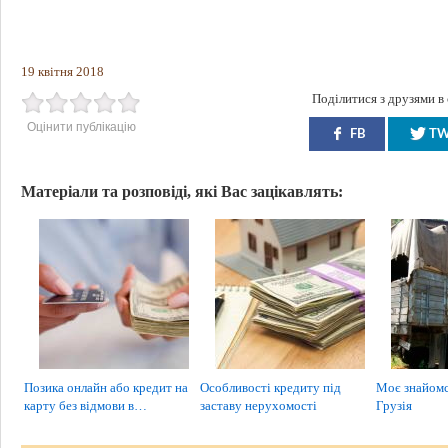
19 квітня 2018
Поділитися з друзями в
Оцінити публікацію
FB
T
Матеріали та розповіді, які Вас зацікавлять:
Позика онлайн або кредит на
Особливості кредиту під
Моє знайомст
карту без відмови в…
заставу нерухомості
Грузія