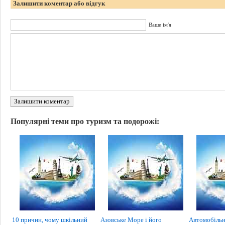
Залишити коментар або відгук
Ваше ім'я
Залишити коментар
Популярні теми про туризм та подорожі:
10 причин, чому шкільний
Азовське Море і його
Автомобільн