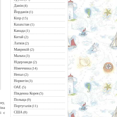
Данія
(4)
Йорданія
(1)
Кіпр
(15)
Казахстан
(1)
Канада
(1)
Китай
(2)
Латвія
(2)
Маврикій
(2)
Мальта
(3)
Нідерланди
(2)
Німеччина
(14)
Непал
(2)
Норвегія
(3)
ОАЕ
(5)
Південна Корея
(5)
Польща
(9)
ну,
Португалія
(11)
іна
США
(8)
і є