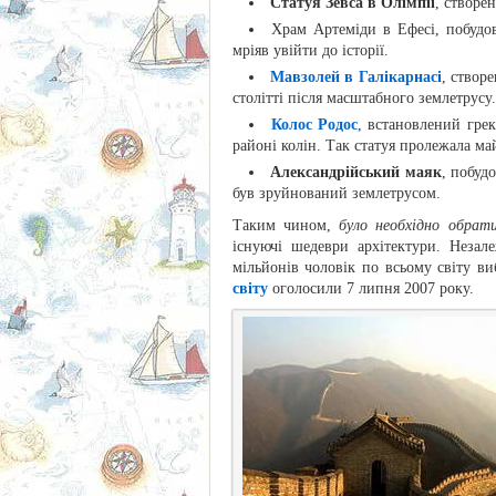
Статуя Зевса в Олімпії
, створен
Храм Артеміди в Ефесі, побудов
мріяв увійти до історії.
Мавзолей в Галікарнасі
, створе
столітті після масштабного землетрусу.
Колос Родос
, встановлений грек
районі колін. Так статуя пролежала ма
Александрійський маяк
, побуд
був зруйнований землетрусом.
Таким чином,
було необхідно обрати
існуючі шедеври архітектури. Незал
мільйонів чоловік по всьому світу ви
світу
оголосили 7 липня 2007 року.