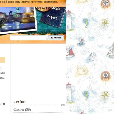
кій країні світу. Відгуки про готелі і авіакомпанії,
, і
ами
ним
КРАЇНИ
ого
Єгипет
(56)