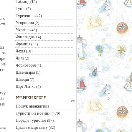
Таїланд
(12)
Туніс
(2)
Туреччина
(47)
ого
Угорщина
(2)
сті
Україна
(46)
Фінляндія
(14)
Франція
(35)
ів.
Чехія
(10)
 за
Чилі
(2)
при
 не
Чорногорія
(4)
сть
Швейцарія
(1)
Швеція
(7)
Шрі-Ланка
(4)
тку
РУБРИКИ БЛОГУ
ів.
зей
Пошук авіаквитків
Туристичні новини
(476)
Поради туристам
(97)
Цікаві місця світу
ана
(32)