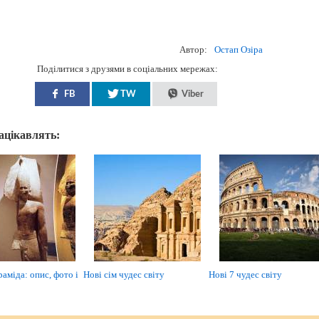
Автор:
Остап Озіра
Поділитися з друзями в соціальних мережах:
FB
TW
Viber
зацікавлять:
аміда: опис, фото і
Нові сім чудес світу
Нові 7 чудес світу