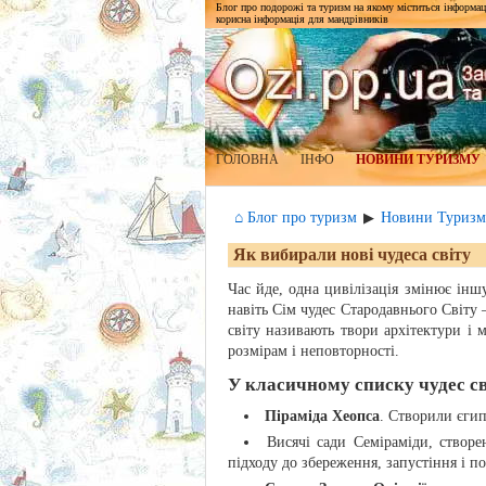
Блог про подорожі та туризм на якому міститься інформаці
корисна інформація для мандрівників
ГОЛОВНА
ІНФО
НОВИНИ ТУРИЗМУ
⌂ Блог про туризм
Новини Туризм
▶
Як вибирали нові чудеса світу
Час йде, одна цивілізація змінює інш
навіть Сім чудес Стародавнього Світу
світу називають твори архітектури і 
розмірам і неповторності.
У класичному списку чудес св
Піраміда Хеопса
. Створили єгип
Висячі сади Семіраміди, створе
підходу до збереження, запустіння і по