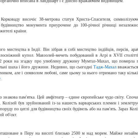
 органічно вписана в ландшафт і є дійсно вражаючим видовищем.
орковаду височіє 38-метрова статуя Христа-Спасителя, символізуюч
 будівництво монумента приурочене до 100-річної річниці незалежно
 жителі країни.
о мистецтва в Індії. Він зібрав в собі мистецтво індійців, персів, араб
осніжний купол. Мавзолей-мечеть побудований в Агрі в XVII столітті
2 роки на згадку про улюблену дружину Мумтаз-Махал, що померла 
альні шаха і його дружини. Недивно, що сьогодні
Тадж-Махал
вважається
ником, але і символом любові, саме цьому за нього отримано таку кількі
у
.
 знакова пам'ятка. Цей амфітеатр – єдине європейське чудо світу. Споча
. Колізей був зруйнований із-за нашесть варварських племен і землетрус
оруду по цеглі для будівництва своїх будівель або на пам'ять. Зараз Колі
й об'єкт.
озташоване в Перу на висоті близько 2500 м над морем. Майже незайм