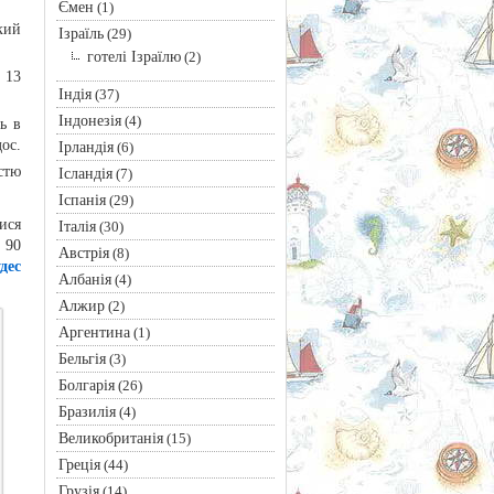
Ємен
(1)
кий
Ізраїль
(29)
готелі Ізраїлю
(2)
в 13
Індія
(37)
Індонезія
(4)
ь в
ос.
Ірландія
(6)
стю
Ісландія
(7)
Іспанія
(29)
ися
Італія
(30)
 90
Австрія
(8)
дес
Албанія
(4)
Алжир
(2)
Аргентина
(1)
Бельгія
(3)
Болгарія
(26)
Бразилія
(4)
Великобританія
(15)
Греція
(44)
Грузія
(14)