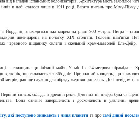
ала від нападок іспанських колонізаторів. Архітектура міста захоплює чіт
 інків в небі сталося лише в 1911 році. Багато питань про Мачу-Пікчу д
 в Йорданії, знаходиться над морем на рівні 900 метрів. Петра – стол
ї відкрив швейцарець на початку XIX століття. Головні пам'ятки Пет
келях червоного піщанику склепи і скельний храм-мавзолей Ель-Дейр,
иці – спадщина цивілізації майя. У місті є 24-метрова піраміда – Х
дців, як рік, що складається з 365 днів. Природний колодязь, що знаходит
50 метрів, раніше служив для обряду жертвопринесень. Досі невідомо, ч
 Перший список складали древні греки. Для них ця цифра була священ
ецтва. Вона означає завершеність і досконалість в уявленні древн
віту, які поступово зникають з лиця планети
та про
самі дивні поселе