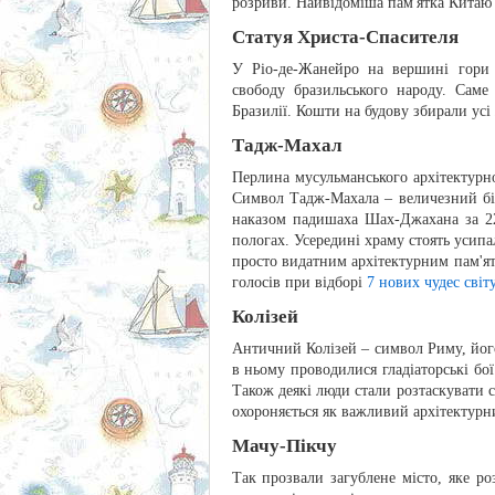
розриви. Найвідоміша пам'ятка Китаю
Статуя Христа-Спасителя
У Ріо-де-Жанейро на вершині гори К
свободу бразильського народу. Саме
Бразилії. Кошти на будову збирали усі
Тадж-Махал
Перлина мусульманського архітектурног
Символ Тадж-Махала – величезний біл
наказом падишаха Шах-Джахана за 2
пологах. Усередині храму стоять усип
просто видатним архітектурним пам'ят
голосів при відборі
7 нових чудес світ
Колізей
Античний Колізей – символ Риму, його
в ньому проводилися гладіаторські бої
Також деякі люди стали розтаскувати сп
охороняється як важливий архітектурни
Мачу-Пікчу
Так прозвали загублене місто, яке р