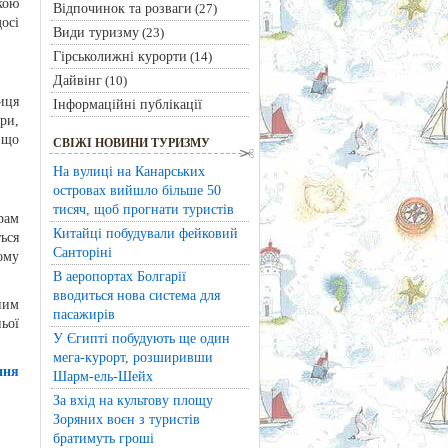
кою
Відпочинок та розваги
(27)
осі
Види туризму
(23)
Гірськолижні курорти
(14)
Дайвінг
(10)
иця
Інформаційні публікації
ри,
 що
СВІЖІ НОВИНИ ТУРИЗМУ
На вулиці на Канарських
островах вийшло більше 50
тисяч, щоб прогнати туристів
рам
Китайці побудували фейковий
ься
Санторіні
ому
В аеропортах Болгарії
вводиться нова система для
ним
пасажирів
ьої
У Єгипті побудують ще один
мега-курорт, розширивши
ння
Шарм-ель-Шейх
За вхід на культову площу
Зоряних воєн з туристів
братимуть гроші