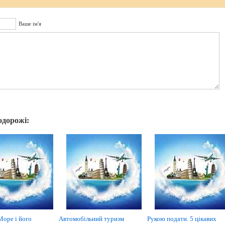
Ваше ім'я
одорожі:
Море і його
Автомобільний туризм
Рукою подати. 5 цікавих