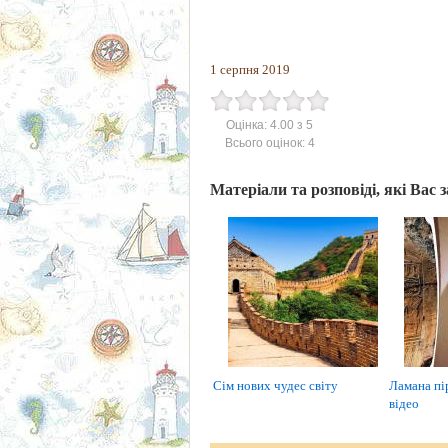
1 серпня 2019
Оцінка:
4.00
з
5
Всього оцінок:
4
Матеріали та розповіді, які Вас 
Сім нових чудес світу
Ламана пір
відео