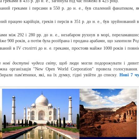
а греками в 435 р. до н. е., загинула під час пожежі в 425 році.
аний греками і персами в 550 р. до н. е., був спалений фанатиком, я
ний працею карійців, греків і персів в 351 р. до н. е., був зруйнований 
ами між 292 і 280 рр. до н. е., незабаром рухнув в морі, переламавшис
йже 900 років, а потім була розібрана і продана арабами, що захопили Род
ований в IV столітті до н. е. греками, простояв майже 1000 років і повні
 нові доступні чудеса світу
, щоб люди могли подорожувати і дивит
ежна організація "New Open World Corporation" провела голосування.
бирали пам'ятники, які, на їх думку, гідні увійти до списку.
Нові 7 чу