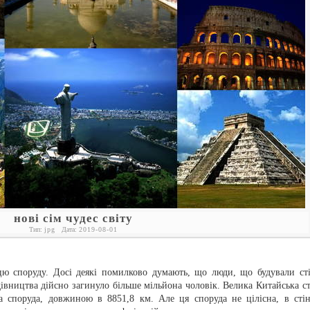
нові сім чудес світу
Тип:
jpg
Дата:
2019-08-01
цю споруду. Досі деякі помилково думають, що люди, що будували сті
дівництва дійсно загинуло більше мільйона чоловік. Велика Китайська ст
а споруда, довжиною в 8851,8 км. Але ця споруда не цілісна, в стін