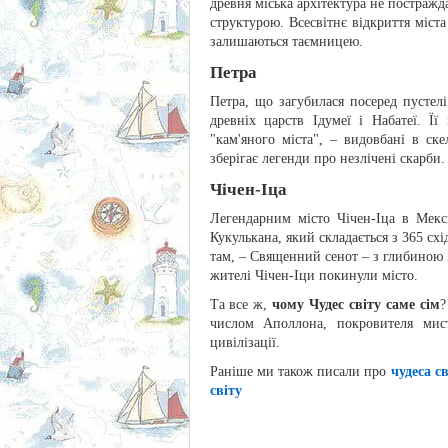
древня міська архітектура не постражд
структурою. Всесвітнє відкриття міста
залишаються таємницею.
Петра
Петра, що загубилася посеред пустелі
древніх царств Ідумеї і Набатеї. Ї
"кам'яного міста", – видовбані в с
зберігає легенди про незлічені скарби.
Чічен-Іца
Легендарним місто Чічен-Іца в Мекс
Кукулькана, який складається з 365 схі
там, – Священний сенот – з глибиною 
жителі Чічен-Іци покинули місто.
Та все ж,
чому Чудес світу саме сім
?
числом Аполлона, покровителя мист
цивілізації.
Раніше ми також писали про
чудеса с
світу