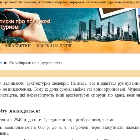
я про самостійні подорожі, фотозвіти з подорожей, інформація для планування туру та відпочинку у будь-я
АВІАКВИТКИ
КВИТКИ НА ПОТЯГ
у
▶
Як вибирали нові чудеса світу
у, залишаючи архітектурні шедеври. На жаль, все піддається руйнуванню
 – не виключення. Тому їх доля сумна: майже усі вони зруйновані. Чудес
мистецтва, які перевершують інші архітектурні споруди по красі, велич
іту знаходяться:
тяни в 2540 р. до н. е. Це єдине диво, що збереглося, з семи.
ні вавилонянами в 605 р. до н. е., загублені через відсутність належн
вені.