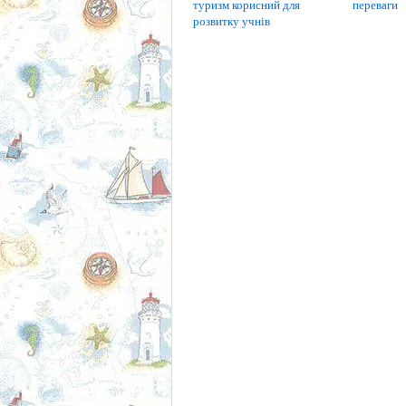
туризм корисний для
переваги
розвитку учнів