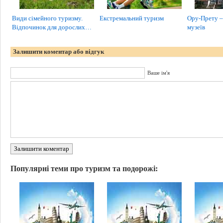
Види сімейного туризму.
Екстремальний туризм
Ору-Прету – 
Відпочинок для дорослих…
музеїв
Залишити коментар або відгук
Ваше ім'я
Залишити коментар
Популярні теми про туризм та подорожі: