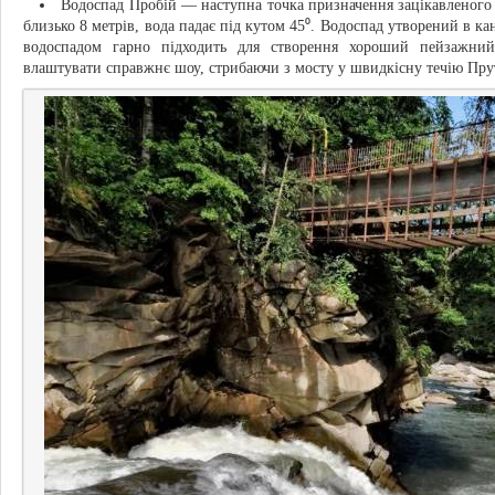
Водоспад Пробій — наступна точка призначення зацікавленого 
близько 8 метрів, вода падає під кутом 45⁰. Водоспад утворений в к
водоспадом гарно підходить для створення хороший пейзажний
влаштувати справжнє шоу, стрибаючи з мосту у швидкісну течію Пру