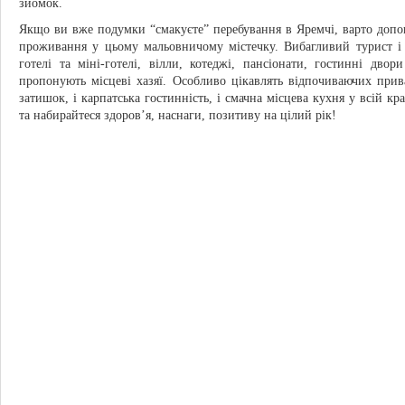
зйомок.
Якщо ви вже подумки “смакуєте” перебування в Яремчі, варто доп
проживання у цьому мальовничому містечку. Вибагливий турист і 
готелі та міні-готелі, вілли, котеджі, пансіонати, гостинні дв
пропонують місцеві хазяї. Особливо цікавлять відпочиваючих пр
затишок, і карпатська гостинність, і смачна місцева кухня у всій кр
та набирайтеся здоров’я, наснаги, позитиву на цілий рік!