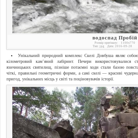
водоспад Пробій
Розмір оригіналу:
1100
x
770
Тип:
jpg
Дата:
2016-09-28
Унікальний природний комплекс Скелі Довбуша являє собою
кілометровий кам’яний лабіринт. Печери використовувалися с
язичницьких святилищ, пізніше потаємні ходи стали базою повст
чіткі, правильні геометричні форми, а самі скелі — красиві чудер
пригод, унікальних місць у світі та поціновувачів історії.