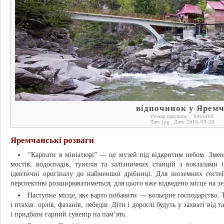
відпочинок у Ярем
Розмір оригіналу:
900
x
400
Тип:
jpg
Дата:
2016-09-28
Яремчанські розваги
“Карпати в мініатюрі” — це музей під відкритим небом. Зменш
мостів, водоспадів, тунелів та залізничних станцій з вокзалами
ідентичні оригіналу до найменшої дрібниці. Для іноземних госте
перспективі розширюватиметься, для цього вже відведено місце на зе
Наступне місце, яке варто побачити — вольєрне господарство. Ту
і птахів: орлів, фазанів, лебедів. Діти і дорослі будуть у захваті ві
і придбати гарний сувенір на пам’ять.