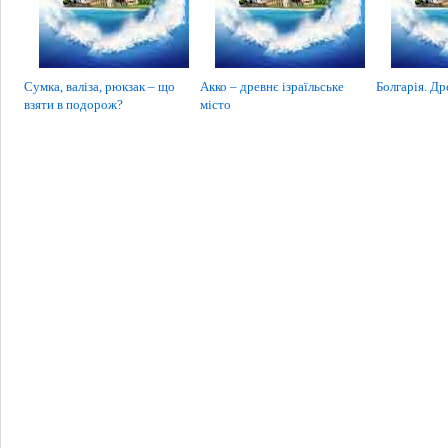
Сумка, валіза, рюкзак – що
Акко – древнє ізраїльське
Болгарія. Др
взяти в подорож?
місто