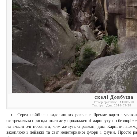
скелі Довбуша
Розмір оригіналу:
1100
x
770
Тип:
jpg
Дата:
2016-09-28
Серед найбільш видовищних розваг в Яремче варто зауважи
екстремальна пригода полягає у проходженні маршруту по бездоріж
на власні очі побачити, чим живуть справжні, дикі Карпати: важк
захоплюючі пейзажі та світ недоторканої флори і фауни. Просто р