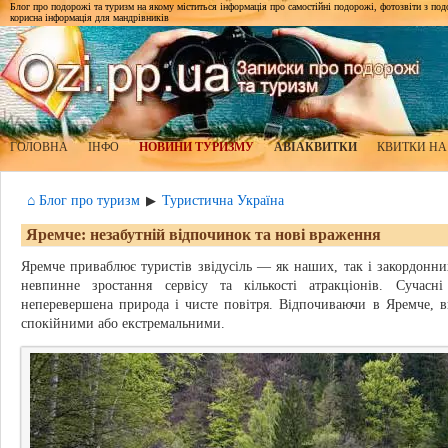
Блог про подорожі та туризм на якому міститься інформація про самостійні подорожі, фотозвіти з подор
корисна інформація для мандрівників
ГОЛОВНА
ІНФО
НОВИНИ ТУРИЗМУ
АВІАКВИТКИ
КВИТКИ НА
⌂ Блог про туризм
Туристична Україна
▶
Яремче: незабутній відпочинок та нові враження
Яремче приваблює туристів звідусіль — як наших, так і закордонни
невпинне зростання сервісу та кількості атракціонів. Сучас
неперевершена природа і чисте повітря. Відпочиваючи в Яремче, 
спокійними або екстремальними.