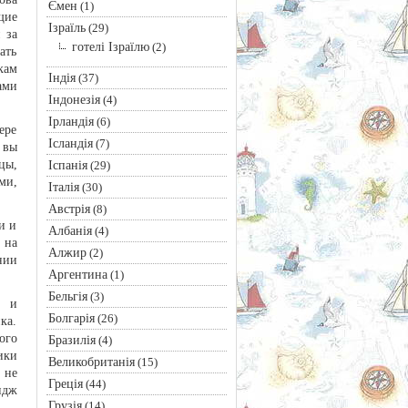
Ємен
(1)
щие
Ізраїль
(29)
 за
готелі Ізраїлю
(2)
ать
кам
Індія
(37)
ами
Індонезія
(4)
Ірландія
(6)
ере
Ісландія
(7)
 вы
цы,
Іспанія
(29)
ми,
Італія
(30)
Австрія
(8)
и и
Албанія
(4)
 на
Алжир
(2)
нии
Аргентина
(1)
Бельгія
(3)
й и
Болгарія
(26)
ка.
ого
Бразилія
(4)
ики
Великобританія
(15)
 не
Греція
(44)
идж
Грузія
(14)