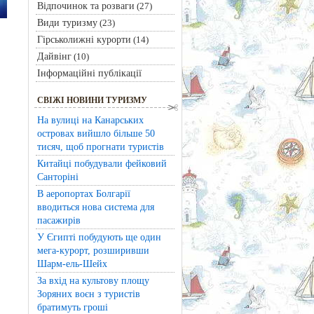
Відпочинок та розваги
(27)
Види туризму
(23)
Гірськолижні курорти
(14)
Дайвінг
(10)
Інформаційні публікації
СВІЖІ НОВИНИ ТУРИЗМУ
На вулиці на Канарських
островах вийшло більше 50
тисяч, щоб прогнати туристів
Китайці побудували фейковий
Санторіні
В аеропортах Болгарії
вводиться нова система для
пасажирів
У Єгипті побудують ще один
мега-курорт, розширивши
Шарм-ель-Шейх
За вхід на культову площу
Зоряних воєн з туристів
братимуть гроші