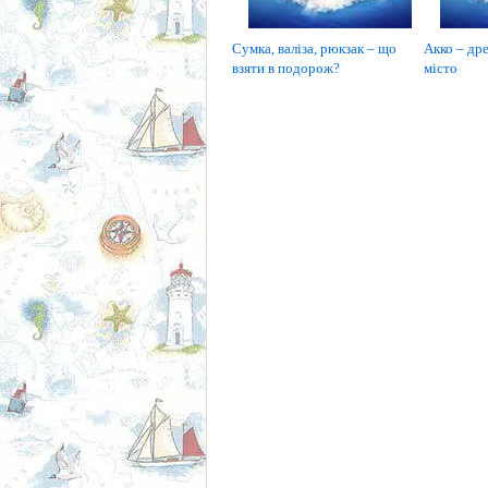
Сумка, валіза, рюкзак – що
Акко – дре
взяти в подорож?
місто