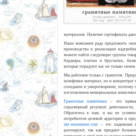
гранитные памятни
Розмір оригіналу:
300
x
200
Тип:
jpg
Дата:
2015-07-05
материалов. Наличие сертификата дан
Наша компания рада предложить сво
производства и реализации надгробн
можете найти следующие группы товар
бордюры, плитки и брусчатки, баля
которые порадуют вас не только своим
Мы работаем только с гранитом. Прир
шлифовки материал, но и концентрат 
созидание и умиротворение, поэтому 
изготовления мемориальных комплексо
Гранитные памятники
– это прямая
соразмерный результат деятельности,
Обратитесь к нам, и вы не усомни
потребителя целевой аудитории и пре
ukr-monument.com
– это надежные и
разочаруют, так как придают большо
компании и своё имя на рынке памятн