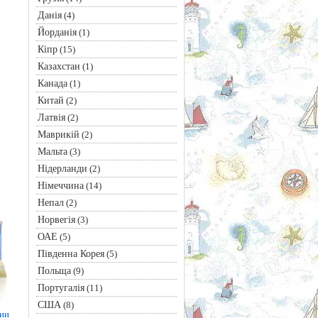
Данія
(4)
Йорданія
(1)
Кіпр
(15)
Казахстан
(1)
Канада
(1)
Китай
(2)
Латвія
(2)
Маврикій
(2)
Мальта
(3)
Нідерланди
(2)
Німеччина
(14)
Непал
(2)
Норвегія
(3)
ОАЕ
(5)
Південна Корея
(5)
Польща
(9)
Португалія
(11)
США
(8)
рии