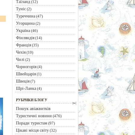
Таїланд
(12)
Туніс
(2)
Туреччина
(47)
Угорщина
(2)
Україна
(46)
Фінляндія
(14)
Франція
(35)
Чехія
(10)
Чилі
(2)
Чорногорія
(4)
Швейцарія
(1)
Швеція
(7)
Шрі-Ланка
(4)
РУБРИКИ БЛОГУ
Пошук авіаквитків
Туристичні новини
(476)
Поради туристам
(97)
Цікаві місця світу
(32)