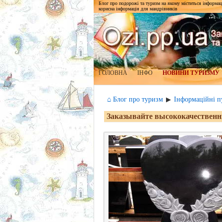
Блог про подорожі та туризм на якому міститься інформаці
корисна інформація для мандрівників
ГОЛОВНА
ІНФО
НОВИНИ ТУРИЗМУ
⌂ Блог про туризм
Інформаційні пу
▶
Заказывайте высококачественн