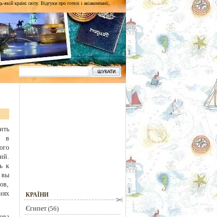
кій країні світу. Відгуки про готелі і авіакомпанії,
ить
т в
ого
ий.
ь к
 вы
ов,
иях
КРАЇНИ
Єгипет
(56)
ова