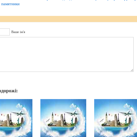
 памятники
Ваше ім'я
одорожі: