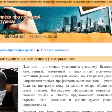
я про самостійні подорожі, фотозвіти з подорожей, інформація для планування туру та відпочинку у будь-я
АВІАКВИТКИ
КВИТКИ НА ПОТЯГ
блікації та прес-релізи
Послуги компаній
▶
ые гранитные памятники у специалистов
Памятник – это символ уважения к усопшему. Выполн
качественный, эстетичный и практичный монумен
состоянии далеко не каждый мастер, так как работа данн
направления требует профессиональных навыков и умен
Если вас интересует покупка данного товара, обратитес
сфере интернет. Посредством официальных порталов
сможете узнать о спектре предложенных монумент
сырьевой базе, расценках и многих других услов
сотрудничества.
Отметим тот факт, что серьезная фирма всегда гот