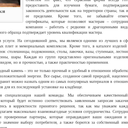
предоставить для изучения бумаги, подтверждаю
ки
законность деятельности как на территории страны, так и
ее пределами. Кроме того, не забывайте отмеч
сертификаты, которые позволяют мастерам – сотрудни
компании – работать с редкими и драгоценными вид
ного образца подтверждает уровень квалификации мастера.
и услуги. На сегодняшний день, мы являемся одними из лучших в сф
ых плит и мемориальных комплексов. Кроме того, в каталоге изделий
ов: столешницы, подоконники, столы, лавочки, вазы, ступеньки, лестни
сины, шары. Каждая из групп представлено оригинальными изделия
 видом, но и прочностью, а также практичностью применения.
одный камень – это не только прочный и удобный в отношении обработк
положительной энергии. Все сырье, созданное самой природой, нацелено
гранит можно назвать одним из самых популярных материалов в отноше
в для их последующей установке на кладбище.
 специализация нашей команды. Мы обеспечиваем качественны
 который будет истинно соответствовать заявленным запросам заказчи
тесь в корректности принятого решения, так как мы уважаем кажд
длагаем максимально взаимовыгодные условия сотрудничества. Сотрудн
 проверенные партнеры, которые оправдавдают ваши ожидания и
е значение выбору потребителя, а также борются за собственный им
иков.