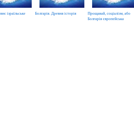
внє ізраїльське
Болгарія. Древня історія
Прощавай, соціалізм, або
Болгарія європейська