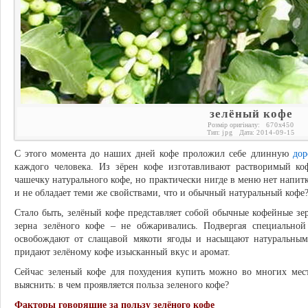
зелёный кофе
Розмір оригіналу:
670
x
450
Тип:
jpg
Дата:
2014-09-15
С этого момента до наших дней кофе проложил себе длинную
дор
каждого человека. Из зёрен кофе изготавливают растворимый к
чашечку натурального кофе, но практически нигде в меню нет напит
и не обладает теми же свойствами, что и обычный натуральный кофе
Стало быть, зелёный кофе представляет собой обычные кофейные зер
зерна зелёного кофе – не обжаривались. Подвергая специальной
освобождают от слащавой мякоти ягоды и насыщают натуральным
придают зелёному кофе изысканный вкус и аромат.
Сейчас зеленый кофе для похудения купить можно во многих мест
выяснить: в чем проявляется польза зеленого кофе?
Факторы говорящие за пользу зелёного кофе