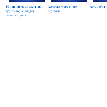
10 причин, чому шкільний
Азовське Море і його
Автомобільн
туризм корисний для
переваги
розвитку учнів