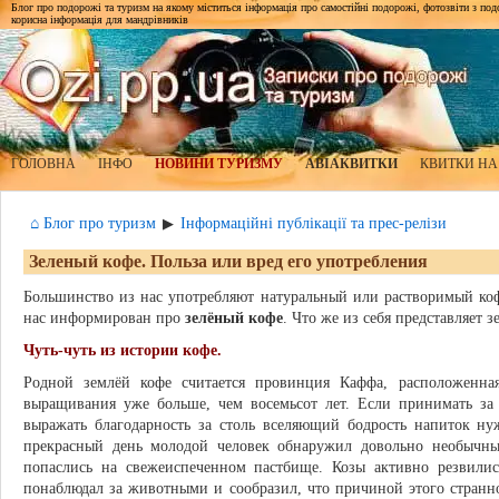
Блог про подорожі та туризм на якому міститься інформація про самостійні подорожі, фотозвіти з подор
корисна інформація для мандрівників
ГОЛОВНА
ІНФО
НОВИНИ ТУРИЗМУ
АВІАКВИТКИ
КВИТКИ НА
⌂ Блог про туризм
Інформаційні публікації та прес-релізи
▶
Зеленый кофе. Польза или вред его употребления
Большинство из нас употребляют натуральный или растворимый коф
нас информирован про
зелёный кофе
. Что же из себя представляет 
Чуть-чуть из истории кофе.
Родной землёй кофе считается провинция Каффа, расположенная
выращивания уже больше, чем восемьсот лет. Если принимать за
выражать благодарность за столь вселяющий бодрость напиток ну
прекрасный день молодой человек обнаружил довольно необычны
попаслись на свежеиспеченном пастбище. Козы активно резвили
понаблюдал за животными и сообразил, что причиной этого странн