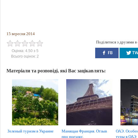
15 вересня 2014
Поділитися з друзями в
Оцінка:
4.50
з
5
FB
T
Всього оцінок:
2
Матеріали та розповіді, які Вас зацікавлять:
Зеленый туризм в Украине
Манящая Франция. Отзыв
ОАЭ. Особен
про поездку.
туры в ОАЭ