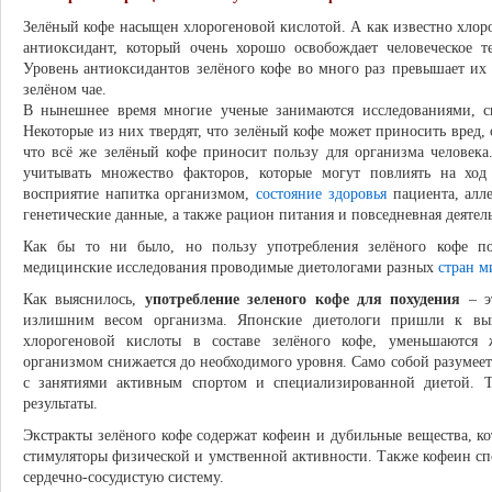
Зелёный кофе насыщен хлорогеновой кислотой. А как известно хлоро
антиоксидант, который очень хорошо освобождает человеческое т
Уровень антиоксидантов зелёного кофе во много раз превышает их
зелёном чае.
В нынешнее время многие ученые занимаются исследованиями, с
Некоторые из них твердят, что зелёный кофе может приносить вред,
что всё же зелёный кофе приносит пользу для организма человек
учитывать множество факторов, которые могут повлиять на ход
восприятие напитка организмом,
состояние здоровья
пациента, алле
генетические данные, а также рацион питания и повседневная деятел
Как бы то ни было, но пользу употребления зелёного кофе по
медицинские исследования проводимые диетологами разных
стран м
Как выяснилось,
употребление зеленого кофе для похудения
– э
излишним весом организма. Японские диетологи пришли к выв
хлорогеновой кислоты в составе зелёного кофе, уменьшаютс
организмом снижается до необходимого уровня. Само собой разумеет
с занятиями активным спортом и специализированной диетой. Т
результаты.
Экстракты зелёного кофе содержат кофеин и дубильные вещества, ко
стимуляторы физической и умственной активности. Также кофеин с
сердечно-сосудистую систему.