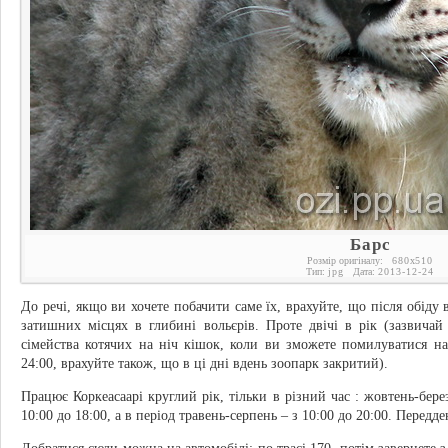
Барс
Розмір оригіналу:
680
x
510
Тип:
jpg
Дата:
2013-12-24
До речі, якщо ви хочете побачити саме їх, врахуйте, що після обіду
затишних місцях в глибині вольєрів. Проте двічі в рік (зазвича
сімейства котячих на ніч кішок, коли ви зможете помилуватися на 
24:00, врахуйте також, що в ці дні вдень зоопарк закритий).
Працює Коркеасаарі круглий рік, тільки в різний час : жовтень-березе
10:00 до 18:00, а в період травень-серпень – з 10:00 до 20:00. Передде