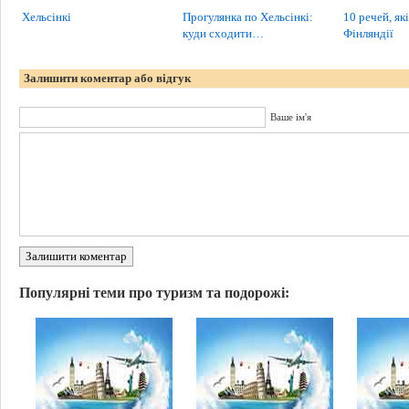
Хельсінкі
Прогулянка по Хельсінкі:
10 речей, як
куди сходити…
Фінляндії
Залишити коментар або відгук
Ваше ім'я
Залишити коментар
Популярні теми про туризм та подорожі: