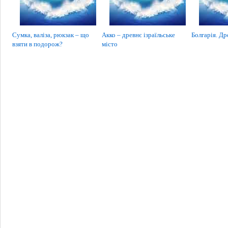
Сумка, валіза, рюкзак – що
Акко – древнє ізраїльське
Болгарія. Др
взяти в подорож?
місто