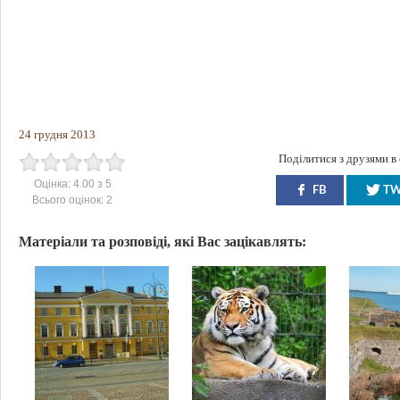
24 грудня 2013
Поділитися з друзями в
Оцінка:
4.00
з
5
FB
T
Всього оцінок:
2
Матеріали та розповіді, які Вас зацікавлять: