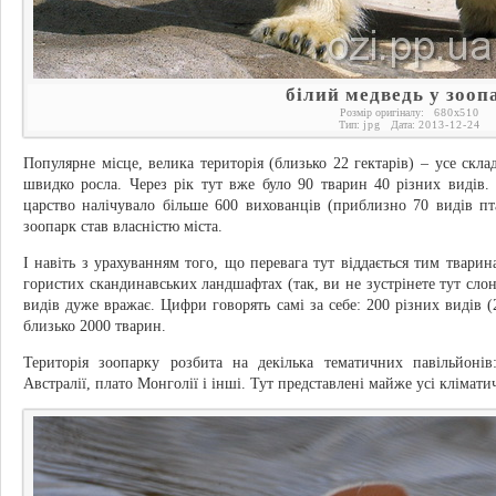
білий медведь у зооп
Розмір оригіналу:
680
x
510
Тип:
jpg
Дата:
2013-12-24
Популярне місце, велика територія (близько 22 гектарів) – усе скла
швидко росла. Через рік тут вже було 90 тварин 40 різних видів. 
царство налічувало більше 600 вихованців (приблизно 70 видів пта
зоопарк став власністю міста.
І навіть з урахуванням того, що перевага тут віддається тим тварин
гористих скандинавських ландшафтах (так, ви не зустрінете тут слон
видів дуже вражає. Цифри говорять самі за себе: 200 різних видів (
близько 2000 тварин.
Територія зоопарку розбита на декілька тематичних павільйонів
Австралії, плато Монголії і інші. Тут представлені майже усі клімати