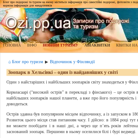
Блог про подорожі та туризм на якому міститься інформація про самостійні подорожі, фотозвіти з подор
корисна інформація для мандрівників
ГОЛОВНА
ІНФО
НОВИНИ ТУРИЗМУ
АВІАКВИТКИ
КВИТКИ НА
⌂ Блог про туризм
Відпочинок у Фінляндії
▶
Зоопарк в Хельсінкі – один із найдавніших у світі
Один з найстаріших і найбільших зоопарків світу знаходиться у Фінл
Коркеасаарі (“високий острів” в перекладі з фінського) – це острів
найбільших зоопарків нашої планети, а вже про його популярність і
доводиться.
Острів здавна був популярним місцем відпочинку, а із запуском в 186
Розвиток цього місця став питанням часу. І дійсно: в 1884 році тут 
ви можете пообідати і в наші дні, а через ще п’ять років лейте
заснований зоопарк. Першими в ньому оселилися білі і бурі ведмеді.