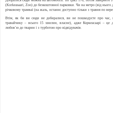
Добратися сюди можна на автомобілі: по трасі 170, потім завернете з 
(Korkeasaari, Zoo) до безкоштовної парковки. Чи на метро (від нього д
річковому трамваї (на жаль, останнє доступно тільки з травня по вере
Втім, як би ви сюди не добиралися, ви не пошкодуєте про час, 
травайчику – всього 15 хвилин, власне), адже Коркеасаарі – це 
любов’ю до тварин і з турботою про відвідувачів.