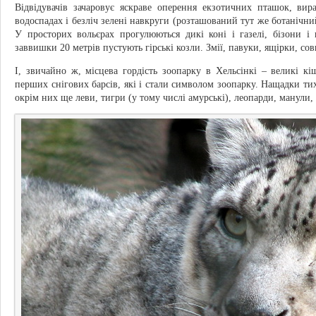
Відвідувачів зачаровує яскраве оперення екзотичних пташок, ви
водоспадах і безліч зелені навкруги (розташований тут же ботанічни
У просторих вольєрах прогулюються дикі коні і газелі, бізони і
заввишки 20 метрів пустують гірські козли. Змії, павуки, ящірки, сов
І, звичайно ж, місцева гордість зоопарку в Хельсінкі – великі к
перших снігових барсів, які і стали символом зоопарку. Нащадки тих
окрім них ще леви, тигри (у тому числі амурські), леопарди, манули,