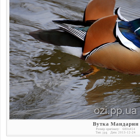
Вутка Мандарин
Розмір оригіналу:
680
x
454
Тип:
jpg
Дата:
2013-12-24