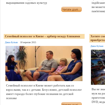
выращивания садовых культур
індійськи
ви можете
пам'ятникі
Семейный психолог в Киеве – арбитр между близкими
Хотите см
приобрета
Даша Бутько
18 вересня 2015
Даша Бутько
Семейный психолог в Киеве может работать как со
Вы не зна
взрослыми, так и с детьми. Безусловно, детский психолог
муж на ра
имеет гораздо более глубокие познания по детской
приготов
психике
DVD, ведь