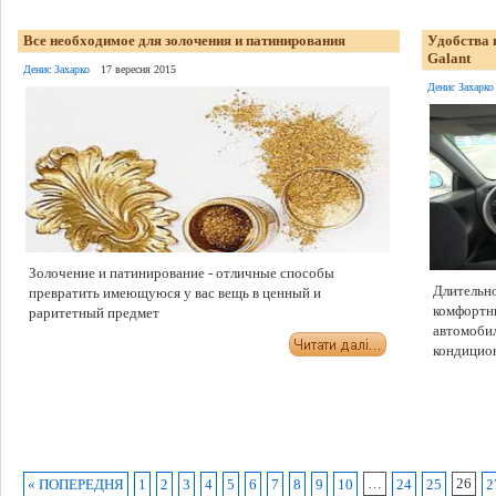
Все необходимое для золочения и патинирования
Удобства 
Galant
Денис Захарко
17 вересня 2015
Денис Захарко
Золочение и патинирование - отличные способы
Длительн
превратить имеющуюся у вас вещь в ценный и
комфортны
раритетный предмет
автомобил
кондицио
…
26
« ПОПЕРЕДНЯ
1
2
3
4
5
6
7
8
9
10
24
25
2