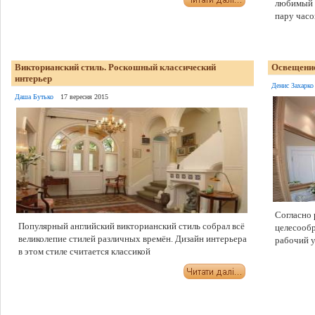
любимый м
пару часов.
Викторианский стиль. Роскошный классический
Освещение
интерьер
Денис Захарко
Даша Бутько
17 вересня 2015
Согласно
Популярный английский викторианский стиль собрал всё
целесообр
великолепие стилей различных времён. Дизайн интерьера
рабочий у
в этом стиле считается классикой