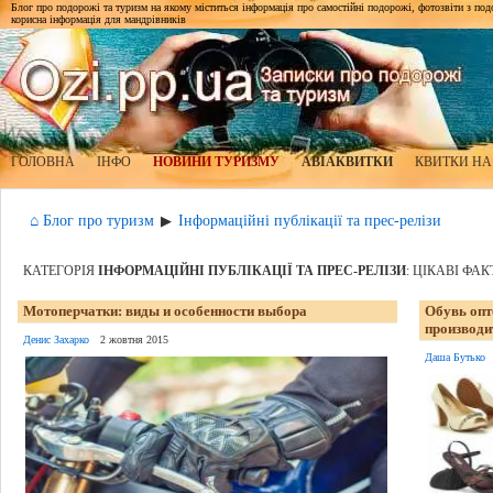
Блог про подорожі та туризм на якому міститься інформація про самостійні подорожі, фотозвіти з подор
корисна інформація для мандрівників
ГОЛОВНА
ІНФО
НОВИНИ ТУРИЗМУ
АВІАКВИТКИ
КВИТКИ НА
⌂ Блог про туризм
Інформаційні публікації та прес-релізи
▶
КАТЕГОРІЯ
ІНФОРМАЦІЙНІ ПУБЛІКАЦІЇ ТА ПРЕС-РЕЛІЗИ
: ЦІКАВІ ФА
Мотоперчатки: виды и особенности выбора
Обувь опт
производи
Денис Захарко
2 жовтня 2015
Даша Бутько