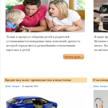
Только в процессе общения детей и родителей
В наше вр
устанавливается невидимая связь поколений, крепость
Испании и
которой определяется дальнейшими отношениями
много. Но
взрослых и детей
на автомо
Кредит под залог: преимущества и недостатки
О коллекц
Денис Захарко
25 вересня 2015
Денис Захарко