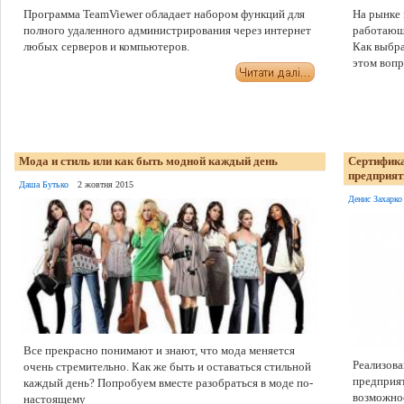
Программа TeamViewer обладает набором функций для
На рынке
полного удаленного администрирования через интернет
работающи
любых серверов и компьютеров.
Как выбра
этом вопр
Мода и стиль или как быть модной каждый день
Сертифика
предприят
Даша Бутько
2 жовтня 2015
Денис Захарко
Все прекрасно понимают и знают, что мода меняется
Реализова
очень стремительно. Как же быть и оставаться стильной
предприят
каждый день? Попробуем вместе разобраться в моде по-
возможнос
настоящему