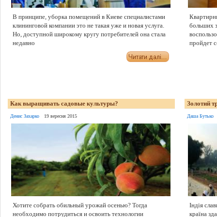
В принципе, уборка помещений в Киеве специалистами
Квартирны
клининговой компании это не такая уже и новая услуга.
больших з
Но, доступной широкому кругу потребителей она стала
воспользо
недавно
пройдет 
Как выращивать садовые культуры?
Золотий тр
Денис Захарко
19 вересня 2015
Даша Бутько
Хотите собрать обильный урожай осенью? Тогда
Індія сла
необходимо потрудиться и освоить технологии
країна зд