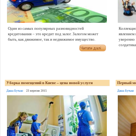
Один из самых популярных разновидностей
Коллекцио
кредитования – это кредит под залог. Залогом может
явлением
быть, как движимое, так и недвижимое имущество.
уверенно 
солдатик
Уборка помещений в Киеве – цена новой услуги
Первый мо
Даша Бутько
23 вересня 2015
Даша Бутько