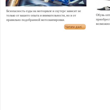
Безопасность езды на мотоцикле и скутере зависит не
Обувь опт
только от вашего опыта и внимательности, но и от
приобрест
правильно подобранной мотоэкипировки.
возможно