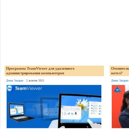
Программа TeamViewer для удаленного
Отопитель
администрирования компьютеров
котел?
Денис Захарко
2 жовтня 2015
Денис Захарко