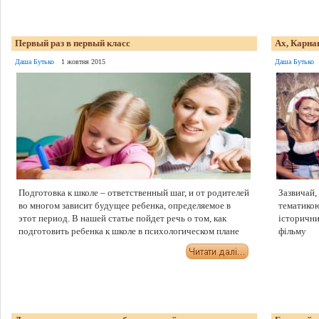
Первый раз в первый класс
Ах, Карна
Даша Бутько
1 жовтня 2015
Даша Бутько
Подготовка к школе – ответственный шаг, и от родителей
Зазвичай,
во многом зависит будущее ребенка, определяемое в
тематикою
этот период. В нашей статье пойдет речь о том, как
історични
подготовить ребенка к школе в психологическом плане
фільму