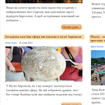
Кожен тур
Якщо ви хочете провести свою відпустку в одному з
пляжному 
найкрасивіших міст Європи, вам однозначно варто
Таїланд. 
відвідати Барселону. А щоб за порівняно невеликий час
просто ...
побачити ...
Загадкова кам’яна сфера виставлена в музеї Акрополя
Підхід – 
проганяє т
Остап Озіра
25 січня 2015
Даша Бутько
У Музеї Акрополя, на 1-му поверсі, експонується
Уряд Болг
таємнича кам'яна сфера. На ній зображені дракон, лев і
сезон 201
бог сонця. Кам'яна куля, яка знайдена недалеко від театру
нового ту
...
країни ...