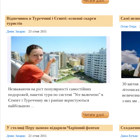
Відпочинок в Туреччині і Єгипті: основні скарги
Самі незв
туристів
Остап Озіра
Денис Захарко
23 січня 2015
30 квітня
Незважаючи на ріст популярності самостійних
літописах
подорожей, пакетні тури по системі "Усе включено" в
величезна
Єгипет і Туреччину як і раніше користуються
з них ми ..
найбільшою ...
У столиці Перу наново відкрили Чарівний фонтан
Сходження
Денис Захарко
22 січня 2015
Даша Бутько