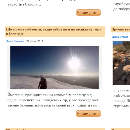
службами 
туристів з Європи ...
до вибору 
Що можна побачити, якщо забратися на засніжену гору
Зручне вз
в Ірландії
Даша Бутько
Денис Захарко
26 січня 2015
Зручне вз
Ймовірно, проїжджаючи на автомобілі поблизу від
найголовн
однієї із засніжених ірландських гір, у вас прокидалося
поході. П
таємне бажання забратися на самий верх і сліпити там ...
вирішально