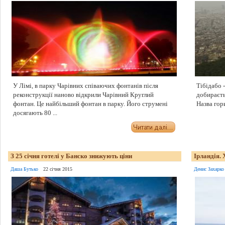
У Лімі, в парку Чарівних співаючих фонтанів після
Тібідабо 
реконструкції наново відкрили Чарівний Круглий
добираєть
фонтан. Це найбільший фонтан в парку. Його струмені
Назва гори
досягають 80 ...
З 25 січня готелі у Банско знижують ціни
Ірландія. 
Даша Бутько
22 січня 2015
Денис Захарко