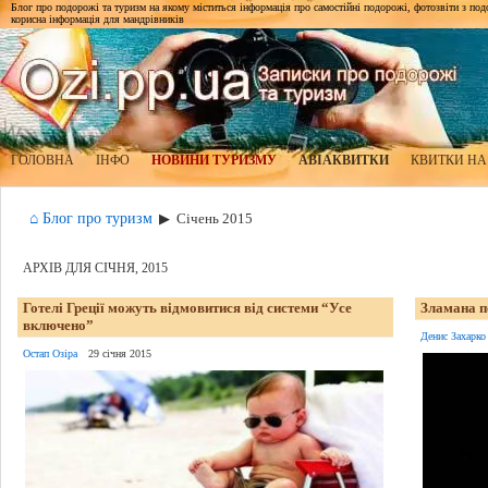
Блог про подорожі та туризм на якому міститься інформація про самостійні подорожі, фотозвіти з подор
корисна інформація для мандрівників
ГОЛОВНА
ІНФО
НОВИНИ ТУРИЗМУ
АВІАКВИТКИ
КВИТКИ НА
⌂ Блог про туризм
▶
Січень 2015
АРХІВ ДЛЯ СІЧНЯ, 2015
Готелі Греції можуть відмовитися від системи “Усе
Зламана п
включено”
Денис Захарко
Остап Озіра
29 січня 2015