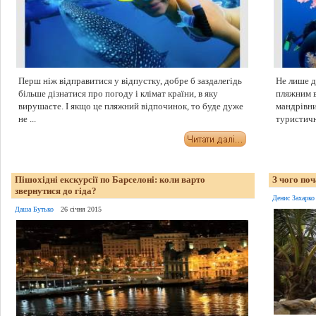
Перш ніж відправитися у відпустку, добре б заздалегідь
Не лише д
більше дізнатися про погоду і клімат країни, в яку
пляжним в
вирушаєте. І якщо це пляжний відпочинок, то буде дуже
мандрівни
не ...
туристично
Пішохідні екскурсії по Барселоні: коли варто
З чого по
звернутися до гіда?
Денис Захарко
Даша Бутько
26 січня 2015