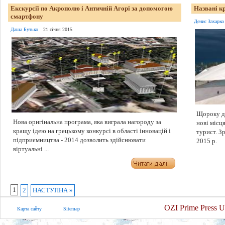
Екскурсії по Акрополю і Античній Агорі за допомогою
Названі кр
смартфону
Денис Захарко
Даша Бутько
21 січня 2015
Щороку до
Нова оригінальна програма, яка виграла нагороду за
нові місц
кращу ідею на грецькому конкурсі в області інновацій і
турист. З
підприємництва - 2014 дозволить здійснювати
2015 р.
віртуальні ...
1
2
НАСТУПНА »
OZI Prime Press U
Карта сайту
Sitemap