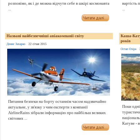
розповімо, як і де можна відчути себе в шкірі космонавта
вартість 
...
...
Названі найбезпечніші авіакомпанії світу
Каша-Катув
років
Денис Захарко
22 січня 2015
Остап Озіра
Питання безпеки на борту останнім часом надзвичайно
Поки одні
актуальне, у зв'язку з чим експерти з компанії
туристичн
AirlineRаins зібрали інформацію про найбільш великих
національ
світових ...
Катуве - я