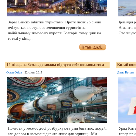
Зараз Банско забитий туристами. Проте після 25 січня
Ірландія 
очікується поступове зменшення туристів на
Атлантичн
найбільшому зимовому курорті Болгарії, тому ціни на
Столицею І
готелі у кінці ...
14 місць на Землі, де можна відчути себе космонавтом
Китай пове
Остап Озіра
22 січня 2015
Даша Бутько
Польоти у космос досі розбурхують уми багатьох людей,
Уряд Кита
але дорога в космос відкрита лише для одиниць. Ми
тепер при