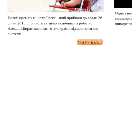
Одна з най
Новий прем'єр-міністр Греції, який прийшов до влади 26
пошкодже
січня 2015 р., з листа активно включився в роботу:
випадково
Алекcіс Ціпрaс закликає готелі країни відмовитися від
системи ...