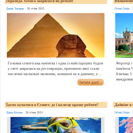
Піраміда Хеопса закрилася на ремонт
Визначени
Денис Захарко
26 січня 2015
Остап Озіра
Головна єгипетська пам'ятка і одна із найстаріших будов
Фортеці і
у світі закрилася на реставрацію, причиною якої стали
пам'яток Ч
численні наскальні малюнки, залишені не в давнину, а ...
близько 5
мандрівник
Їдемо купатися в Єгипет: де і коли це краще робити?
Дайвінг в 
Даша Бутько
26 січня 2015
Остап Озіра