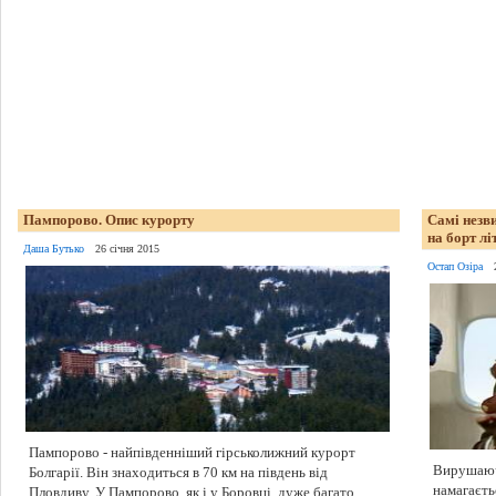
Пампорово. Опис курорту
Самі незв
на борт лі
Даша Бутько
26 січня 2015
Остап Озіра
Пампорово - найпівденніший гірськолижний курорт
Вирушаюч
Болгарії. Він знаходиться в 70 км на південь від
намагаєть
Пловдиву. У Пампорово, як і у Боровці, дуже багато