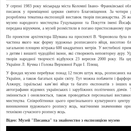
У серпні 1983 року міськрада міста Коломиї Івано- Франківської о
писанок у приміщенні церкви святого Благовіщення. За чотири р
розроблена тематика експозицій виставок творів писанкарства. 26 жо
музею народного мистецтва Гуцульщини та Покуття імені Йосафа
передана віруючим, а музей розмістили в погано пристосованому пр
По проектом архітектора Шумана на проспекті В. Чорновола була по
частина якого має форму художньо розписаного яйця, висотою бл
загальною площею вітража 600 квадратних метрів. У вестибюлі примі
з дитям і вишиті чудодійні ікони, які створюють неповторну ауру. У
творів народної творчості відбулося 23 вересня 2000 року. На ц
України Л. Кучма і Голова Верховної Ради І. Плющ.
У фондах музею перебуває понад 12 тисяч штук яєць, розписаних на
України, а також багатьох країн світу. Тут можна побачити і фарфоро
Алжиру, ізраїльські кам’яні яйця та багато експонатів з інших 
автографами відомих українських і зарубіжних політичних діячів.
змінюється і оновлюється, також проводяться персональні виставки
мистецтва. Співробітники цього оригінального культурного центру 
виникнення художнього розпису яєць, магічними значеннями орна
технікою сучасного розпису яєць.
Відео: Музей "Писанка" та знайомство з експозицією музею