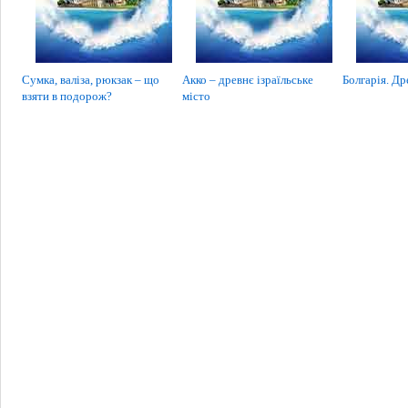
Сумка, валіза, рюкзак – що
Акко – древнє ізраїльське
Болгарія. Др
взяти в подорож?
місто