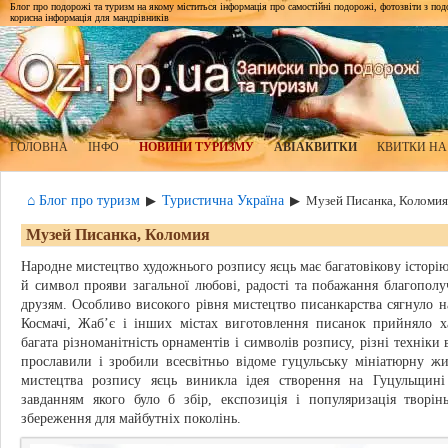
Блог про подорожі та туризм на якому міститься інформація про самостійні подорожі, фотозвіти з подор
корисна інформація для мандрівників
ГОЛОВНА
ІНФО
НОВИНИ ТУРИЗМУ
АВІАКВИТКИ
КВИТКИ НА
⌂ Блог про туризм
Туристична Україна
▶
▶
Музей Писанка, Коломия
Музей Писанка, Коломия
Народне мистецтво художнього розпису яєць має багатовікову історію
й символ прояви загальної любові, радості та побажання благополучч
друзям. Особливо високого рівня мистецтво писанкарства сягнуло на
Космачі, Жаб’є і інших містах виготовлення писанок прийняло х
багата різноманітність орнаментів і символів розпису, різні технік
прославили і зробили всесвітньо відомe гуцульську мініатюрну ж
мистецтва розпису яєць виникла ідея створення на Гуцульщині
завданням якого було б збір, експозиція і популяризація творін
збереження для майбутніх поколінь.