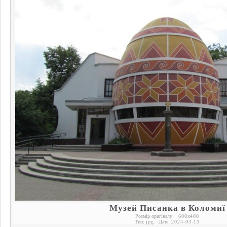
Музей Писанка в Коломиї
Розмір оригіналу:
600
x
400
Тип:
jpg
Дата:
2024-03-13