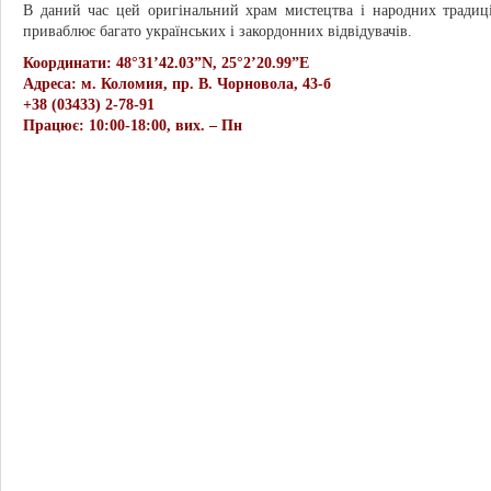
В даний час цей оригінальний храм мистецтва і народних традиці
приваблює багато українських і закордонних відвідувачів.
Координати: 48°31’42.03”N, 25°2’20.99”E
Адреса: м. Коломия, пр. В. Чорновола, 43-б
+38 (03433) 2-78-91
Працює: 10:00-18:00, вих. – Пн