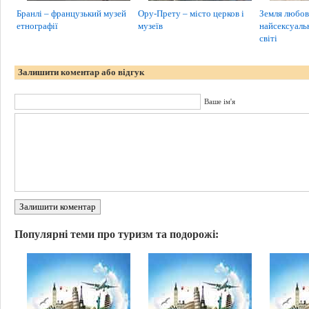
Бранлі – французький музей
Ору-Прету – місто церков і
Земля любов
етнографії
музеїв
найсексуаль
світі
Залишити коментар або відгук
Ваше ім'я
Залишити коментар
Популярні теми про туризм та подорожі: