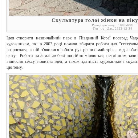
Скульптура голої жінки на пік
Розмір оригіналу:
1008
x
696
Тип:
jpg
Дата:
2023-12-24
Ідея створити незвичайний парк в Південній Кореї посеред Чедж
художникам, які в 2002 році почали збирати роботи для "сексуальн
розрослася, в ній з'явилися роботи рук різних майстрів – від любит
світу. Роботи на Землі любові постійно міняються, незмінним залиш
відносно сексу, новизна ідей, а також здатність художників і ску
цю тему.