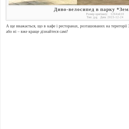
Диво-велосипед в парку *Зем
Розмір оригіналу:
1264
x
610
Тип:
jpg
Дата:
2023-12-24
А ще вважається, що в кафе і ресторанах, розташованих на території 
або ні – вже краще дізнайтеся самі!