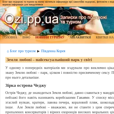
Блог про подорожі та туризм на якому міститься інформація про самостійні подорожі, фотозвіти з подор
корисна інформація для мандрівників
ГОЛОВНА
ІНФО
НОВИНИ ТУРИЗМУ
АВІАКВИТКИ
КВИТКИ НА
⌂ Блог про туризм
Південна Корея
▶
Земля любові – найсексуальніший парк у світі
У одному з попередніх матеріалів ми згадували про виключно цікав
звану Землю любові – парк, цілком і повністю присвяченому сексу. 
про нього детальніше.
Зірка острова Чеджу
Острів Чеджу, де знаходиться Земля любові, давно славиться у мандр
пейзажі його навіть називають корейськими Гаваями. У списку місц
згаслий вулкан, кратери, лавова печера, кораловий пляж, шокола
інше. Але Земля любові – вважаємо, ви не станете з цим спереча
пропалених консерваторів і вірних охоронців високих моральних ці