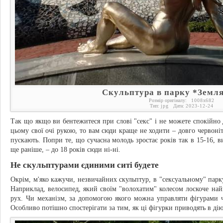
Скульптура в парку *Земля
Розмір оригіналу:
1008
x
682
Тип:
jpg
Дата:
2023-12-24
Так що якщо ви бентежитеся при слові "секс" і не можете спокійно 
цьому свої очі рукою, то вам сюди краще не ходити – довго червоніт
пускають. Попри те, що сучасна молодь зростає років так в 15-16, ви
ще раніше, – до 18 років сюди ні-ні.
Не скульптурами єдиними ситі будете
Окрім, м'яко кажучи, незвичайних скульптур, в "сексуальному" парку
Наприклад, велосипед, який своїм "волохатим" колесом лоскоче най
рух. Чи механізм, за допомогою якого можна управляти фігурами 
Особливо потішно спостерігати за тим, як ці фігурки приводять в дію