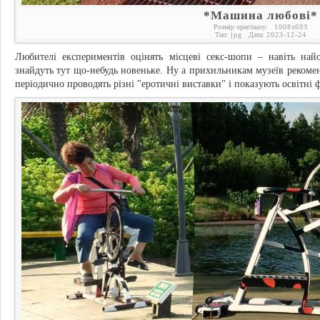
*Машина любові*
Розмір оригіналу:
1008
x
693
Тип:
jpg
Дата:
2023-12-24
Любителі експериментів оцінять місцеві секс-шопи – навіть най
знайдуть тут що-небудь новеньке. Ну а прихильникам музеїв рекоменд
періодично проводять різні "еротичні виставки" і показують освітні 