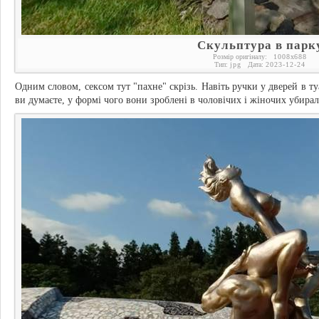
Скульптура в парк
Розмір оригіналу:
1008
x
688
Тип:
jpg
Дата:
2023-12-24
Одним словом, сексом тут "пахне" скрізь. Навіть ручки у дверей в ту
ви думаєте, у формі чого вони зроблені в чоловічих і жіночих убирал