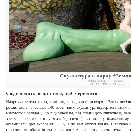
Скульптура в парку *Земля
Розмір оригіналу:
1008
x
677
Тип:
jpg
Дата:
2023-12-24
Сюди ходять не для того, щоб червоніти
Напрочуд зелена трава, каміння, квіти, чисте повітря – Земля любов
рослинність, а більше 140 еротичних скульптур, відвертість яких 
милуються оглядом, що відкрився їм, під спідницею вчительки, пар
закохані, що мило цілуються (одягнені!), застигла у блаженному
екземпляри цієї експозиції. Ну а як вам статуя юнака з вражаючи
нелюдських габаритів статеві органи? А величезна зелена рука, що 