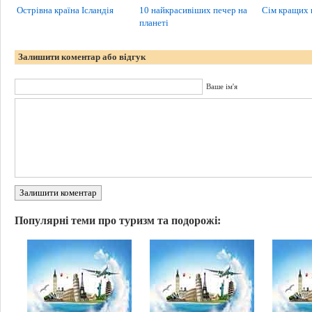
Острівна країна Ісландія
10 найкрасивіших печер на
Сім кращих 
планеті
Залишити коментар або відгук
Ваше ім'я
Залишити коментар
Популярні теми про туризм та подорожі: