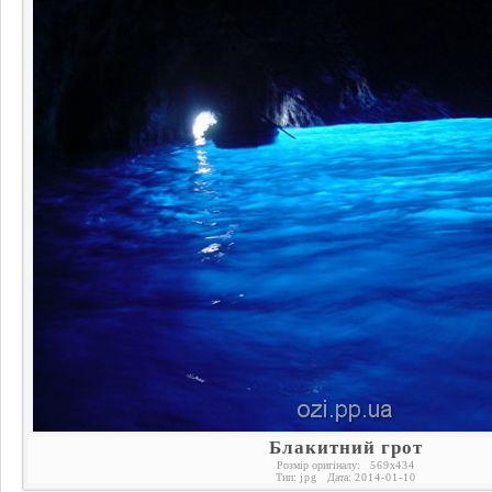
Блакитний грот
Розмір оригіналу:
569
x
434
Тип:
jpg
Дата:
2014-01-10