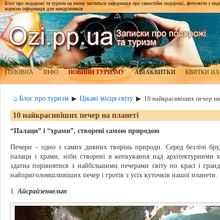
Блог про подорожі та туризм на якому міститься інформація про самостійні подорожі, фотозвіти з подор
корисна інформація для мандрівників
ГОЛОВНА
ІНФО
НОВИНИ ТУРИЗМУ
АВІАКВИТКИ
КВИТКИ НА
⌂ Блог про туризм
Цікаві місця світу
▶
▶
10 найкрасивіших печер на
10 найкрасивіших печер на планеті
“Палаци” і “храми”, створені самою природою
Печери – одно з самих дивних творінь природи. Серед безлічі бру
палаци і храми, ніби створені в кепкування над архітектурними
здатна порівнятися з найбільшими печерами світу по красі і гранд
найприголомшливіших печер і гротів з усіх куточків нашої планети.
1.
Айсрайзенвельт