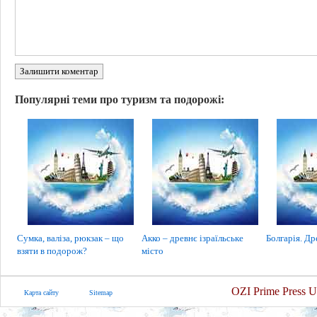
Залишити коментар
Популярні теми про туризм та подорожі:
Сумка, валіза, рюкзак – що
Акко – древнє ізраїльське
Болгарія. Др
взяти в подорож?
місто
OZI Prime Press U
Карта сайту
Sitemap