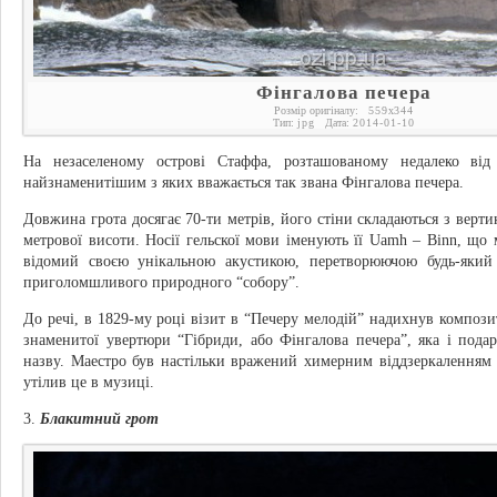
Фінгалова печера
Розмір оригіналу:
559
x
344
Тип:
jpg
Дата:
2014-01-10
На незаселеному острові Стаффа, розташованому недалеко від 
найзнаменитішим з яких вважається так звана Фінгалова печера.
Довжина грота досягає 70-ти метрів, його стіни складаються з верт
метрової висоти. Носії гельскої мови іменують її Uamh – Binn, що
відомий своєю унікальною акустикою, перетворюючою будь-який
приголомшливого природного “собору”.
До речі, в 1829-му році візит в “Печеру мелодій” надихнув композ
знаменитої увертюри “Гібриди, або Фінгалова печера”, яка і пода
назву. Маестро був настільки вражений химерним віддзеркаленням з
утілив це в музиці.
3.
Блакитний грот