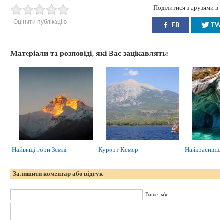
Поділитися з друзями в
Оцінити публікацію
FB
T
Матеріали та розповіді, які Вас зацікавлять:
Найвищі гори Землі
Курорт Кемер
Найкрасивіша
Залишити коментар або відгук
Ваше ім'я