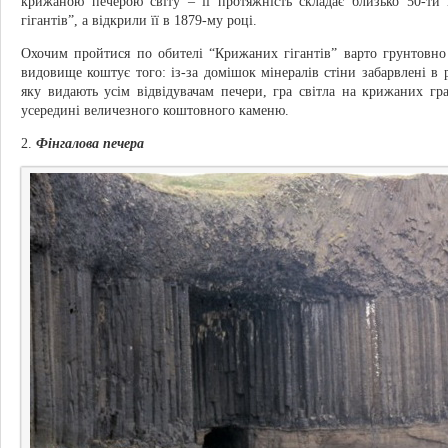
крижаною печерою світу – її протяжність складає близько 50-ти
гігантів”, а відкрили її в 1879-му році.
Охочим пройтися по обителі “Крижаних гігантів” варто грунтовно
видовище коштує того: із-за домішок мінералів стіни забарвлені в 
яку видають усім відвідувачам печери, гра світла на крижаних г
усередині величезного коштовного каменю.
2.
Фінгалова печера