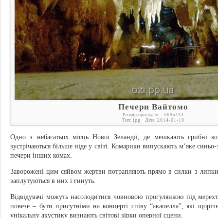
Печери Вайтомо
Розмір оригіналу:
569
x
434
Тип:
jpg
Дата:
2014-01-10
Одно з небагатьох місць Нової Зеландії, де мешкають грибні ко
зустрічаються більше ніде у світі. Комарики випускають м’яке синьо-
печери інших комах.
Заворожені цим сяйвом жертви потрапляють прямо в силки з липких 
заплутуються в них і гинуть.
Відвідувачі можуть насолодитися човновою прогулянкою під мерех
повезе – бути присутніми на концерті співу “акапелла”, які щорі
унікальну акустику визнають світові зірки оперної сцени.