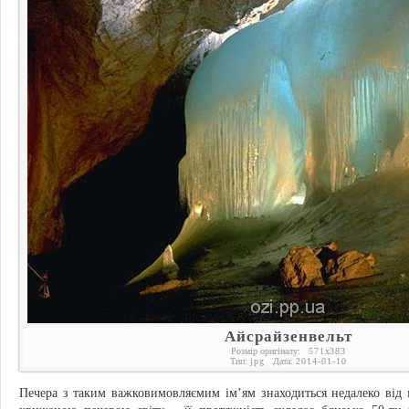
Айсрайзенвельт
Розмір оригіналу:
571
x
383
Тип:
jpg
Дата:
2014-01-10
Печера з таким важковимовляємим ім’ям знаходиться недалеко від