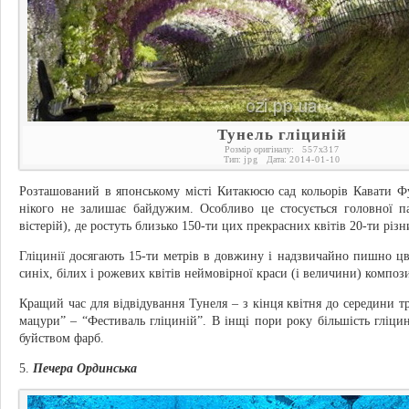
Тунель гліциній
Розмір оригіналу:
557
x
317
Тип:
jpg
Дата:
2014-01-10
Розташований в японському місті Китакюсю сад кольорів Кавати Ф
нікого не залишає байдужим. Особливо це стосується головної п
вістерій), де ростуть близько 150-ти цих прекрасних квітів 20-ти різн
Гліцинії досягають 15-ти метрів в довжину і надзвичайно пишно цв
синіх, білих і рожевих квітів неймовірної краси (і величини) компози
Кращий час для відвідування Тунеля – з кінця квітня до середини 
мацури” – “Фестиваль гліциній”. В інщі пори року більшість гліци
буйством фарб.
5.
Печера Ординська