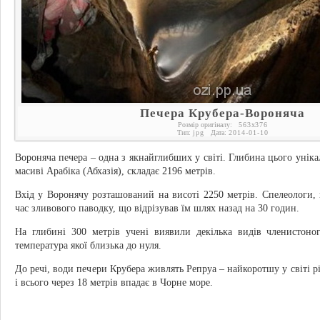
Печера Крубера-Вороняча
Розмір оригіналу:
563
x
376
Тип:
jpg
Дата:
2014-01-10
Вороняча печера – одна з якнайглибших у світі. Глибина цього уніка
масиві Арабіка (Абхазія), складає 2196 метрів.
Вхід у Воронячу розташований на висоті 2250 метрів. Спелеологи, 
час зливового паводку, що відрізував їм шлях назад на 30 годин.
На глибині 300 метрів учені виявили декілька видів членистоног
температура якої близька до нуля.
До речі, води печери Крубера живлять Репруа – найкоротшу у світі рі
і всього через 18 метрів впадає в Чорне море.