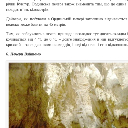
річки Кунгур. Ординська печера також знаменита тим, що це єдина н
складає п’ять кілометрів.
Дайвери, які побували в Ординській печері захоплено відзиваються
водолаз може бачити на 45 метрів.
Тим, які заблукають в печері припаде несолодко: тут досить складна 
коливається від 4 °C до 8 °C – довге знаходження в ній відгукнеть
крихкий – за свідченнями очевидців, іноді від стелі і стін відколюют
6.
Печери Вайтомо