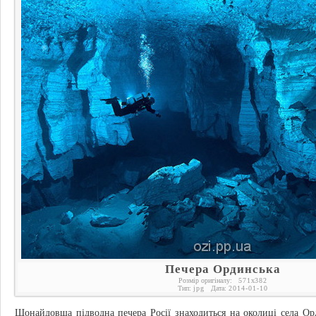
Печера Ординська
Розмір оригіналу:
571
x
382
Тип:
jpg
Дата:
2014-01-10
Щонайдовша підводна печера Росії знаходиться на околиці села Ор