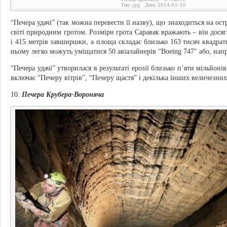
Тип:
jpg
Дата:
2014-01-10
“Печера удачі” (так можна перевести її назву), що знаходиться на о
світі природним гротом. Розміри грота Саравак вражають – він досяг
і 415 метрів завширшки, а площа складає близько 163 тисяч квадрат
ньому легко можуть уміщатися 50 авіалайнерів “Boeing 747″ або, напр
“Печера удачі” утворилася в результаті ерозії близько п’яти мільйоні
включає “Печеру вітрів”, “Печеру щастя” і декілька інших величезних
10.
Печера Крубера-Вороняча