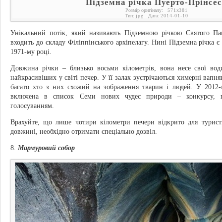
Підземна річка Пуерто-Прінсе
Розмір оригіналу:
571
x
381
Тип:
jpg
Дата:
2014-01-10
Унікальний потік, який називають Підземною річкою Святого Па
входить до складу Філіппінського архіпелагу. Нині Підземна річка є
1971-му році.
Довжина річки – близько восьми кілометрів, вона несе свої вод
найкрасивіших у світі печер. У її залах зустрічаються химерні вапн
багато хто з них схожий на зображення тварин і людей. У 2012-
включена в список Семи нових чудес природи – конкурсу, пе
голосуванням.
Врахуйте, що лише чотири кілометри печери відкрито для турист
довжині, необхідно отримати спеціально дозвіл.
8.
Мармуровий собор