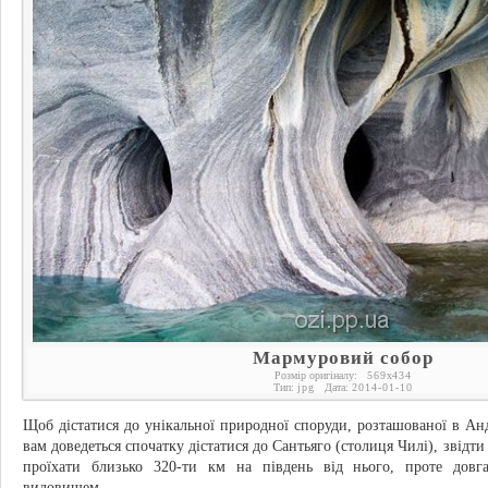
Мармуровий собор
Розмір оригіналу:
569
x
434
Тип:
jpg
Дата:
2014-01-10
Щоб дістатися до унікальної природної споруди, розташованої в Ан
вам доведеться спочатку дістатися до Сантьяго (столиця Чилі), звідти
проїхати близько 320-ти км на південь від нього, проте довг
видовищем.