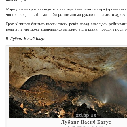
Мармуровий грот знаходиться на озері Хенераль-Каррера (аргентинськ
чистою водою і стінами, ніби розписаними рукою геніального худож
Грот з’явився близько шести тисяч років назад внаслідок руйнуванн
води в печері може змінюватися залежно від її рівня, погоди і пори р
9.
Лубанг Насиб Багус
Лубанг Насиб Багус
Розмір оригіналу:
546
x
250