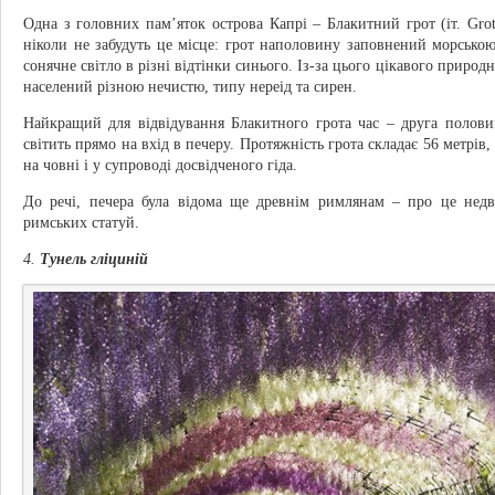
Одна з головних пам’яток острова Капрі – Блакитний грот (іт. Grot
ніколи не забудуть це місце: грот наполовину заповнений морсько
сонячне світло в різні відтінки синього. Із-за цього цікавого природ
населений різною нечистю, типу нереід та сирен.
Найкращий для відвідування Блакитного грота час – друга полови
світить прямо на вхід в печеру. Протяжність грота складає 56 метрі
на човні і у супроводі досвідченого гіда.
До речі, печера була відома ще древнім римлянам – про це недв
римських статуй.
4.
Тунель гліциній