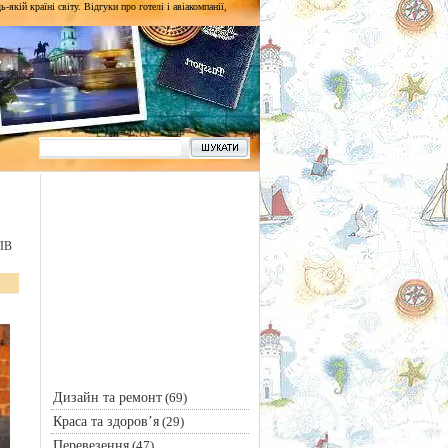
кій країні світу. Відгуки про готелі і авіакомпанії,
ІВ
Дизайн та ремонт
(69)
Краса та здоров’я
(29)
Перевезення
(47)