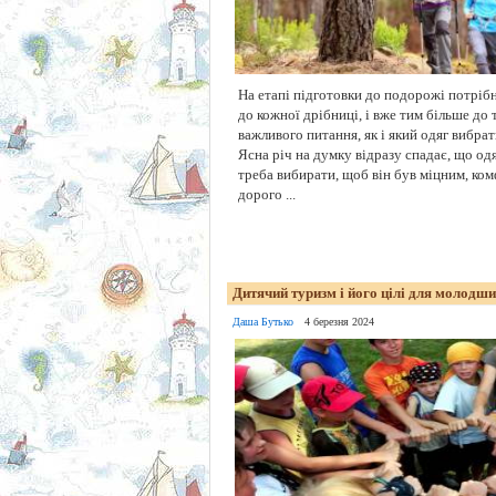
На етапі підготовки до подорожі потріб
до кожної дрібниці, і вже тим більше до 
важливого питання, як і який одяг вибра
Ясна річ на думку відразу спадає, що од
треба вибирати, щоб він був міцним, ко
дорого ...
Дитячий туризм і його цілі для молодш
Даша Бутько
4 березня 2024