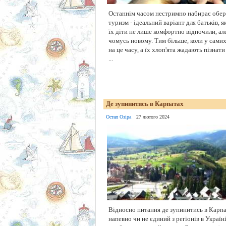
Останнім часом нестримно набирає обер
туризм - ідеальний варіант для батьків, я
їх діти не лише комфортно відпочили, ал
чомусь новому. Тим більше, коли у самих
на це часу, а їх хлоп'ята жадають пізнати
...
Де зупинитись в Карпатах
Остап Озіра
27 лютого 2024
Відносно питання де зупинитись в Карпа
напевно чи не єдиний з регіонів в Україн