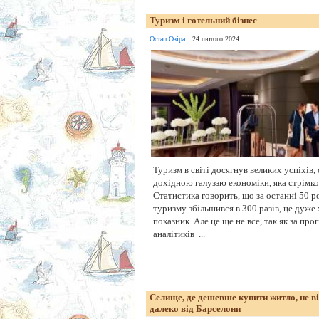
Туризм і готельний бізнес
Остап Озіра
24 лютого 2024
Туризм в світі досягнув великих успіхів, 
дохідною галуззю економіки, яка стрімко
Статистика говорить, що за останні 50 ро
туризму збільшився в 300 разів, це дуж
показник. Але це ще не все, так як за про
аналітиків ...
Селище, де дешевше купити житло, не в
далеко від Барселони