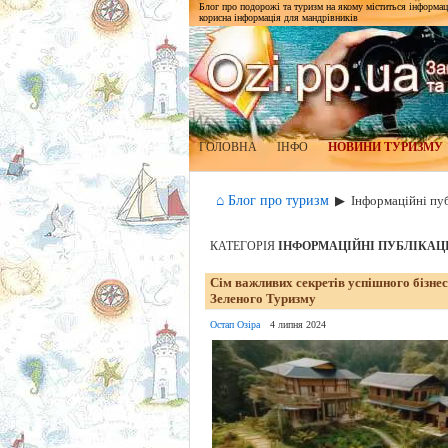
Блог про подорожі та туризм на якому міститься інформаці
корисна інформація для мандрівників
ГОЛОВНА
ІНФО
НОВИНИ ТУРИЗМУ
⌂ Блог про туризм
▶
Інформаційні пуб
КАТЕГОРІЯ
ІНФОРМАЦІЙНІ ПУБЛІКАЦІЇ
Сім важливих секретів успішного бізне
Зеленого Туризму
Остап Озіра
4 липня 2024