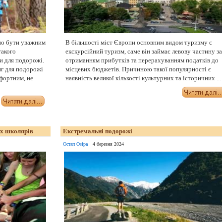
но бути уважним
В більшості міст Європи основним видом туризму є
такого
екскурсійний туризм, саме він займає левову частину за
ти для подорожі.
отриманням прибутків та перерахуванням податків до
яг для подорожі
місцевих бюджетів. Причиною такої популярності є
мфортним, не
наявність великої кількості культурних та історичних ...
их школярів
Екстремальні подорожі
Остап Озіра
4 березня 2024