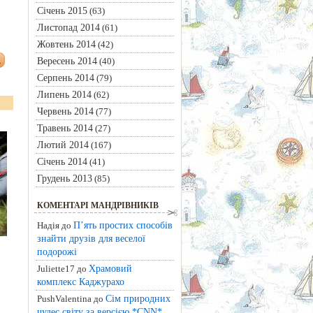
Січень 2015
(63)
Листопад 2014
(61)
Жовтень 2014
(42)
Вересень 2014
(40)
Серпень 2014
(79)
Липень 2014
(62)
Червень 2014
(77)
Травень 2014
(27)
Лютий 2014
(167)
Січень 2014
(41)
Грудень 2013
(85)
КОМЕНТАРІ МАНДРІВНИКІВ
П’ять простих способів
Надія до
знайти друзів для веселої
подорожі
Храмовий
Juliette17 до
комплекс Каджурахо
Сім природних
PushValentina до
чудес світу за версією *CNN*