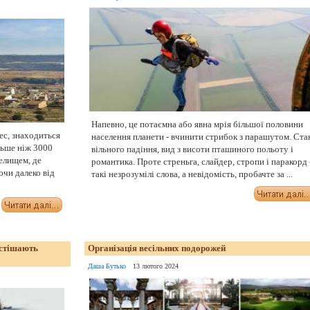
Напевно, це потаємна або явна мрія більшої половини
ес, знаходиться
населення планети - вчинити стрибок з парашутом. Ста
льше ніж 3000
вільного падіння, вид з висоти пташиного польоту і
селищем, де
романтика. Проте стреньга, слайдер, стропи і паракорд 
чи далеко від
такі незрозумілі слова, а невідомість, пробачте за ...
встішають
Організація весільних подорожей
Даша Бутько
13 лютого 2024