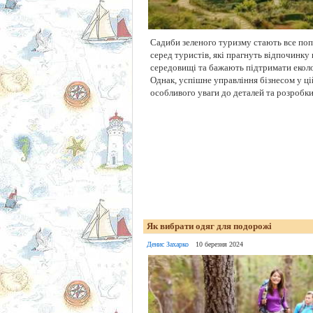
Садиби зеленого туризму стають все по
серед туристів, які прагнуть відпочинку
середовищі та бажають підтримати еколо
Однак, успішне управління бізнесом у цій
особливого уваги до деталей та розробки 
Як вибрати одяг для подорожі
Денис Захарко
10 березня 2024