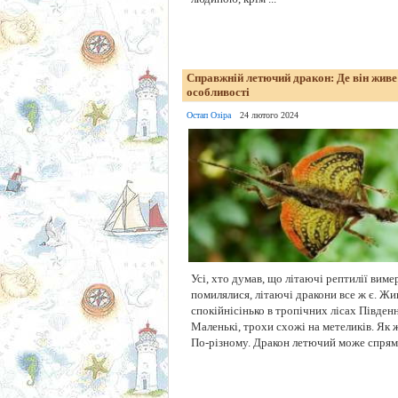
Справжній летючий дракон: Де він живе 
особливості
Остап Озіра
24 лютого 2024
Усі, хто думав, що літаючі рептилії виме
помилялися, літаючі дракони все ж є. Жи
спокійнісінько в тропічних лісах Південн
Маленькі, трохи схожі на метеликів. Як 
По-різному. Дракон летючий може спряму