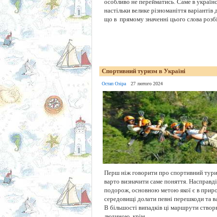
особливо не перейматись. Саме в україн
настільки велике різноманіття варіантів
що в прямому значенні цього слова розбі
Спортивний туризм в Україні
Остап Озіра
27 лютого 2024
Перш ніж говорити про спортивний туриз
варто визначити саме поняття. Насправд
подорож, основною метою якої є в прир
середовищі долати певні перешкоди та в
В більшості випадків ці маршрути ство
людиною, крім ...