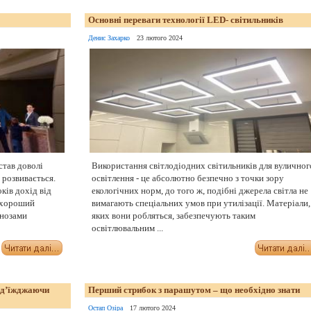
Основні переваги технології LED- світильників
Денис Захарко
23 лютого 2024
став доволі
Використання світлодіодних світильників для вуличног
 розвивається.
освітлення - це абсолютно безпечно з точки зору
ків дохід від
екологічних норм, до того ж, подібні джерела світла не
е хороший
вимагають спеціальних умов при утилізації. Матеріали,
гнозами
яких вони робляться, забезпечують таким
освітлювальним ...
ід’їжджаючи
Перший стрибок з парашутом – що необхідно знати
Остап Озіра
17 лютого 2024