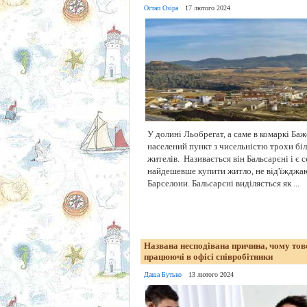
Остап Озіра
17 лютого 2024
У долині Льобрегат, а саме в комаркі Баж
населений пункт з чисельністю трохи бі
жителів. Називається він Бальсарєні і є 
найдешевше купити житло, не від'їжджаю
Барселони. Бальсарєні виділяється як ...
Названа несподівана причина, чому то
працюючі в офісі співробітники
Даша Бутько
13 лютого 2024