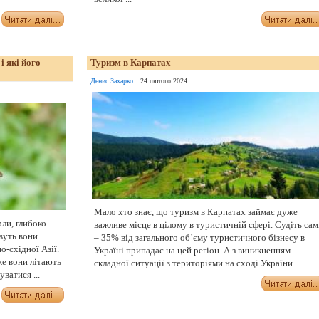
і які його
Туризм в Карпатах
Денис Захарко
24 лютого 2024
Мало хто знає, що туризм в Карпатах займає дуже
рли, глибоко
важливе місце в цілому в туристичній сфері. Судіть сам
вуть вони
– 35% від загального об’єму туристичного бізнесу в
о-східної Азії.
Україні припадає на цей регіон. А з виникненням
же вони літають
складної ситуації з територіями на сході України ...
ватися ...