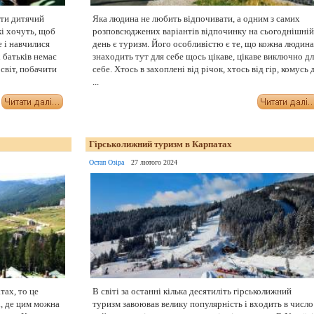
ти дитячий
Яка людина не любить відпочивати, а одним з самих
кі хочуть, щоб
розповсюджених варіантів відпочинку на сьогоднішній
е і навчилися
день є туризм. Його особливістю є те, що кожна людина
 батьків немає
знаходить тут для себе щось цікаве, цікаве виключно дл
 світ, побачити
себе. Хтось в захоплені від річок, хтось від гір, комусь 
...
Гірськолижний туризм в Карпатах
Остап Озіра
27 лютого 2024
тах, то це
В світі за останні кілька десятиліть гірськолижний
і, де цим можна
туризм завоював велику популярність і входить в число