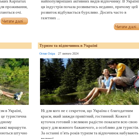
ських Карпатах
найпопулярніших активних видів відпочинку. В Україні
 для проживання,
ця індустрія почала розвиватись недавно, причому цей
гаються очі.
розвиток відбувається бурхливо. Досить часто в
газетних ...
Туризм та відпочинок в Україні
Остап Озіра
27 лютого 2024
м в Україні,
Ні для кого не є секретом, що Україна є благодатним
і це туристична
краєм, який завжди привітний, гостинний. Кожен її
одному
куточок готовий з великою радістю показати всю свою
ажкі маршрути.
красу для кожного бажаючого, а особливо для туристів.
рюються штучно
За останні п’ять років туризм та відпочинок набувають
великої ...