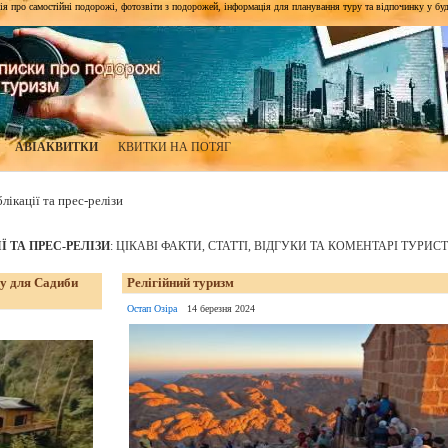
я про самостійні подорожі, фотозвіти з подорожей, інформація для планування туру та відпочинку у будь-я
АВІАКВИТКИ
КВИТКИ НА ПОТЯГ
лікації та прес-релізи
 ТА ПРЕС-РЕЛІЗИ
: ЦІКАВІ ФАКТИ, СТАТТІ, ВІДГУКИ ТА КОМЕНТАРІ ТУРИСТ
су для Садиби
Релігійний туризм
Остап Озіра
14 березня 2024