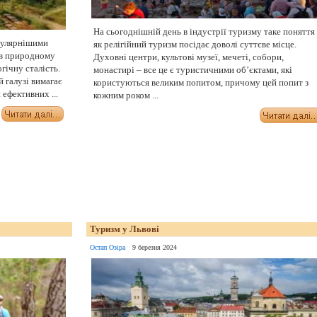
На сьогоднішній день в індустрії туризму таке поняття
пулярнішими
як релігійний туризм посідає доволі суттєве місце.
 в природному
Духовні центри, культові музеї, мечеті, собори,
гічну сталість.
монастирі – все це є туристичними об’єктами, які
 галузі вимагає
користуються великим попитом, причому цей попит з
ефективних ...
кожним роком ...
Туризм у Львові
Остап Озіра
9 березня 2024