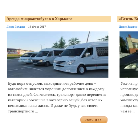
Аренда микроавтобусов в Харькове
«Газель-Б
Денис Захарко
14 січня 2017
Денис Захарко
Будь пора отпусков, выходные или рабочие день –
Уже на пр
автомобиль является хорошим дополнением к каждому
используе
из таких дней. Согласитесь, транспорт давно перешел из
производи
категории «роскошь» в категорию вещей, без которых
комплект
немыслима наша жизнь. И даже не будь у вас своего
иногда м
транспортного ...
чем ее ...