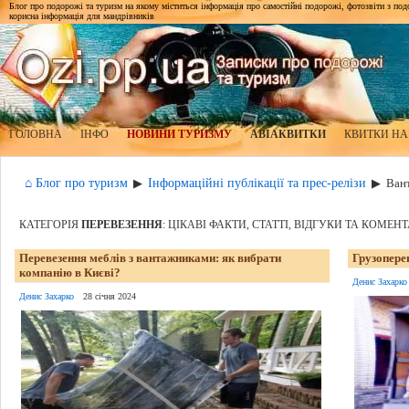
Блог про подорожі та туризм на якому міститься інформація про самостійні подорожі, фотозвіти з подор
корисна інформація для мандрівників
ГОЛОВНА
ІНФО
НОВИНИ ТУРИЗМУ
АВІАКВИТКИ
КВИТКИ НА
⌂ Блог про туризм
Інформаційні публікації та прес-релізи
▶
▶
Вант
КАТЕГОРІЯ
ПЕРЕВЕЗЕННЯ
: ЦІКАВІ ФАКТИ, СТАТТІ, ВІДГУКИ ТА КОМЕН
Перевезення меблів з вантажниками: як вибрати
Грузопере
компанію в Києві?
Денис Захарко
Денис Захарко
28 січня 2024