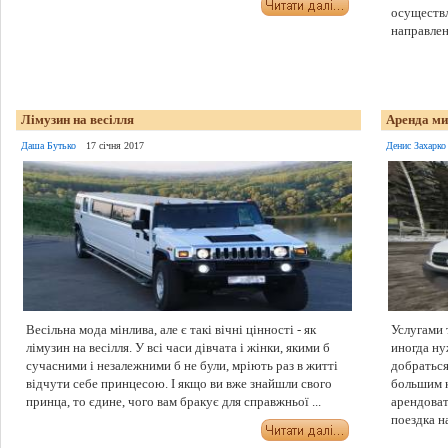
осуществл
направлени
Лімузин на весілля
Аренда ми
Даша Бутько
17 січня 2017
Денис Захарко
Весільна мода мінлива, але є такі вічні цінності - як
Услугами 
лімузин на весілля. У всі часи дівчата і жінки, якими б
иногда ну
сучасними і незалежними б не були, мріють раз в житті
добраться
відчути себе принцесою. І якщо ви вже знайшли свого
большим 
принца, то єдине, чого вам бракує для справжньої ...
арендоват
поездка на