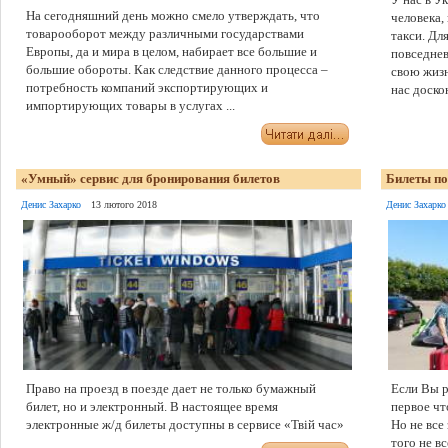
На сегодняшний день можно смело утверждать, что
человека,
товарооборот между различными государствами
такси. Дл
Европы, да и мира в целом, набирает все большие и
повседнев
большие обороты. Как следствие данного процесса –
свою жизн
потребность компаний экспортирующих и
нас доскон
импортирующих товары в услугах ...
«Умный» сервис для бронирования билетов
Билеты по
Денис Захарко
13 лютого 2018
Денис Захарко
Право на проезд в поезде дает не только бумажный
Если Вы р
билет, но и электронный. В настоящее время
первое чт
электронные ж/д билеты доступны в сервисе «Твій час»
Но не все
того не в