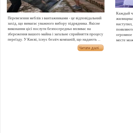
Каждый че
Перевезення меблів з вантажниками - це відповідальний
жилищных 
захід, що вимагає уважного вибору підрядника. Якісне
наступил,
виконання цієї послуги безпосередньо впливає на
появляютс
збереження вашого майна і загальне сприйняття процесу
огромное 
переїзду. У Києві, існує безліч компаній, що надають ...
месте мож