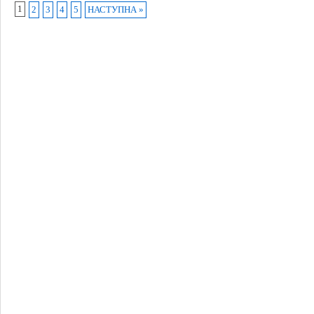
1
2
3
4
5
НАСТУПНА »