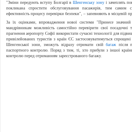
"Зміни передують вступу Болгарії в
Шенгенську зону
і зачеплять по
покликана спростити обслуговування пасажирів, тим самим 
ефективність процесу перевірки безпеки", – запевняють в місцевій пр
За їх оцінками, впровадження нової системи "Принесе значний
мандрівникам можливість самостійно перевірити свої посадочні 
прагнення аеропорту Софії використати сучасні технології для підви
привілейованих туристів з країн ЄС застосовуватимуться спрощені 
Шенгенської зони, зможуть відразу отримати свій
багаж
після п
паспортного контролю. Поряд з тим, ті, хто прибули з іншої країн
контролю перед отриманням зареєстрованого багажу.