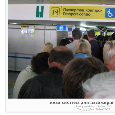
нова система для пасажирів 
Розмір оригіналу:
1400
x
1050
Тип:
jpg
Дата:
2024-03-09