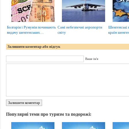
Болгарія і Румунія починають
Самі небезпечні аеропорти
Шенгенські 
видачу шенгенських…
світу
країн шенге
Залишити коментар або відгук
Ваше ім'я
Залишити коментар
Популярні теми про туризм та подорожі: