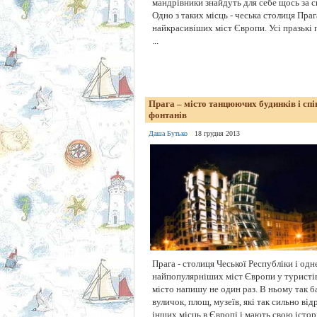
мандрівники знайдуть для себе щось за с
Одно з таких місць - чеська столиця Праг
найкрасивіших міст Європи. Усі празькі 
...
Прага – місто танцюючих будинків і сп
фонтанів
Даша Бутько
18 грудня 2013
Прага - столиця Чеської Республіки і одне
найпопулярніших міст Європи у туристів.
місто напишу не один раз. В ньому так ба
вуличок, площ, музеїв, які так сильно від
інших місць в Європі і мають свою істо