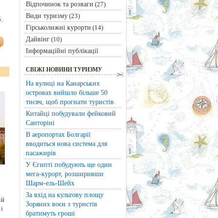
Відпочинок та розваги
(27)
Види туризму
(23)
.
Гірськолижні курорти
(14)
Дайвінг
(10)
Інформаційні публікації
СВІЖІ НОВИНИ ТУРИЗМУ
На вулиці на Канарських
островах вийшло більше 50
тисяч, щоб прогнати туристів
Китайці побудували фейковий
Санторіні
В аеропортах Болгарії
вводиться нова система для
пасажирів
У Єгипті побудують ще один
мега-курорт, розширивши
Шарм-ель-Шейх
За вхід на культову площу
ій
Зоряних воєн з туристів
і
братимуть гроші