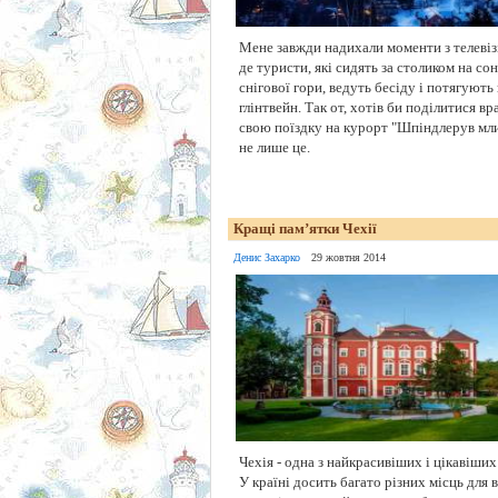
Мене завжди надихали моменти з телевіз
де туристи, які сидять за столиком на со
снігової гори, ведуть бесіду і потягують
глінтвейн. Так от, хотів би поділитися в
свою поїздку на курорт "Шпіндлерув мл
не лише це.
Кращі пам’ятки Чехії
Денис Захарко
29 жовтня 2014
Чехія - одна з найкрасивіших і цікавіших
У країні досить багато різних місць для в