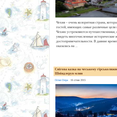
Чехия – очень колоритная страна, котора
гостей, имеющих самые различные цели 
Чехию устремляются путешественники,
увидеть многочисленные исторические 
достопримечательности. В давние време
оказалась на ...
Снігова казка на чеському гірськолижн
Шпіндлерув млин
Остап Озіра
16 січня 2015