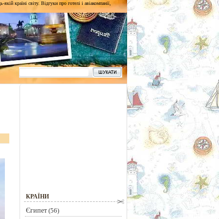
кій країні світу. Відгуки про готелі і авіакомпанії,
КРАЇНИ
Єгипет
(56)