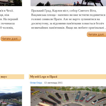
'я в Чехії.
Празький Град, Карлов міст, собор Святого Віта,
ця, ніж
Вацлавська площа - напевно ви вже встигли подивитися
ти. На перший
головні символи Праги. Але не варто зупинятися на
 і починаєш
досягнутому, за відомими пам'ятками ховається безліч
0 чоловік,
незвичайних пам'ятників. Якщо ви любите оригінальні ..
 вкус
Музей Lego в Празі
Остап Озіра
13 листопада 2015