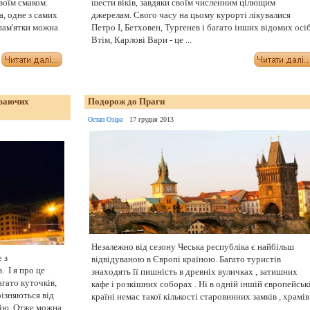
воїм смаком.
шести віків, завдяки своїм численним цілющим
а, одне з самих
джерелам. Свого часу на цьому курорті лікувалися
пам'ятки можна
Петро I, Бетховен, Тургенев і багато інших відомих осіб
Втім, Карлові Вари - це ...
іваючих
Подорож до Праги
Остап Озіра
17 грудня 2013
Незалежно від сезону Чеська республіка є найбільш
 з
відвідуваною в Європі країною. Багато туристів
 І я про це
знаходять її пишність в древніх вуличках , затишних
гато куточків,
кафе і розкішних соборах . Ні в одній іншій європейськ
різняються від
країні немає такої кількості старовинних замків , храмів 
рію. Отже можна
...