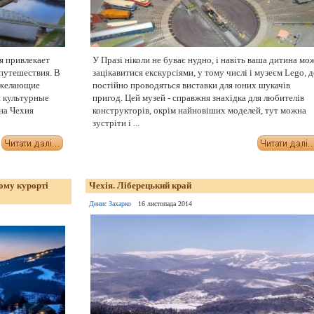
я привлекает
У Празі ніколи не буває нудно, і навіть ваша дитина мо
путешествия. В
зацікавитися екскурсіями, у тому числі і музеєм Lego, д
 желающие
постійно проводяться виставки для юних шукачів
и культурные
пригод. Цей музей - справжня знахідка для любителів
на Чехия
конструкторів, окрім найновіших моделей, тут можна
зустріти і ...
ому курорті
Чехія. Ліберецький край
Денис Захарко
16 листопада 2014