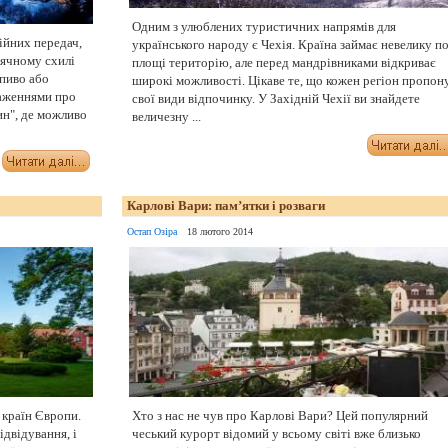
Одним з улюблених туристичних напрямів для
ійних передач,
українського народу є Чехія. Країна займає невелику п
нячному схилі
площі територію, але перед мандрівниками відкриває
 пиво або
широкі можливості. Цікаве те, що кожен регіон пропон
раженнями про
свої види відпочинку. У Західній Чехії ви знайдете
ин", де можливо
величезну ...
Карлові Вари: пам’ятки і розваги
Остап Озіра
18 лютого 2014
 країн Європи.
Хто з нас не чув про Карлові Вари? Цей популярний
ідвідування, і
чеський курорт відомий у всьому світі вже близько