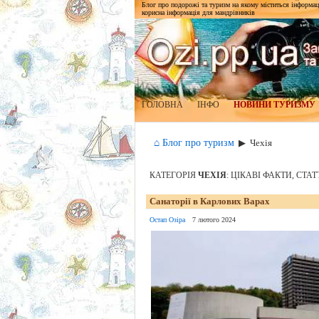
Блог про подорожі та туризм на якому міститься інформаці
корисна інформація для мандрівників
ГОЛОВНА
ІНФО
НОВИНИ ТУРИЗМУ
⌂ Блог про туризм
▶
Чехія
КАТЕГОРІЯ
ЧЕХІЯ
: ЦІКАВІ ФАКТИ, СТА
Санаторії в Карлових Варах
Остап Озіра
7 лютого 2024