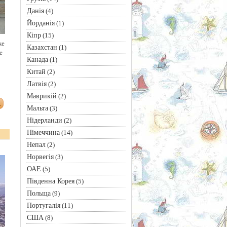
Данія
(4)
Йорданія
(1)
Кіпр
(15)
же
Казахстан
(1)
е
Канада
(1)
Китай
(2)
Латвія
(2)
Маврикій
(2)
Мальта
(3)
Нідерланди
(2)
Німеччина
(14)
Непал
(2)
Норвегія
(3)
ОАЕ
(5)
Південна Корея
(5)
Польща
(9)
Португалія
(11)
США
(8)