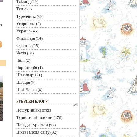
Таїланд
(12)
Туніс
(2)
о
Туреччина
(47)
Угорщина
(2)
ує
Україна
(46)
Фінляндія
(14)
Франція
(35)
Чехія
(10)
Чилі
(2)
Чорногорія
(4)
Швейцарія
(1)
Швеція
(7)
Шрі-Ланка
(4)
РУБРИКИ БЛОГУ
Пошук авіаквитків
Туристичні новини
(476)
Поради туристам
(97)
Цікаві місця світу
(32)