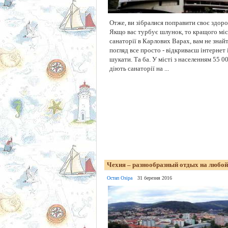
Отже, ви зібралися поправити своє здоров
Якщо вас турбує шлунок, то кращого міс
санаторії в Карлових Варах, вам не знай
погляд все просто - відкриваєш інтернет
шукати. Та ба. У місті з населенням 55 00
діють санаторії на ...
Чехия – разнообразный отдых на любой
Остап Озіра
31 березня 2016