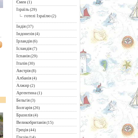
Ємен
(1)
Ізраїль
(29)
готелі Ізраїлю
(2)
Індія
(37)
Індонезія
(4)
.
Ірландія
(6)
Ісландія
(7)
Іспанія
(29)
Італія
(30)
Австрія
(8)
Албанія
(4)
Алжир
(2)
Аргентина
(1)
Бельгія
(3)
Болгарія
(26)
Бразилія
(4)
Великобританія
(15)
Греція
(44)
Грузія
(14)