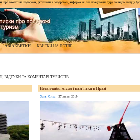
я про самостійні подорожі, фотозвіти з подорожей, інформація для планування туру та відпочинку у будь-я
АВІАКВИТКИ
КВИТКИ НА ПОТЯГ
ТТІ, ВІДГУКИ ТА КОМЕНТАРІ ТУРИСТІВ
Незвичайні місця і пам’ятки в Празі
Остап Озіра
27 липня 2019