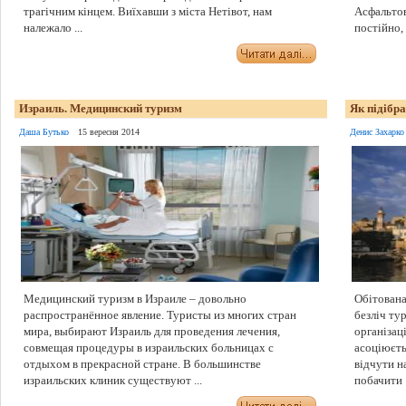
трагічним кінцем. Виїхавши з міста Нетівот, нам
Асфальтов
належало ...
постійно, 
Израиль. Медицинский туризм
Як підібра
Даша Бутько
15 вересня 2014
Денис Захарко
Медицинский туризм в Израиле – довольно
Обітована
распространённое явление. Туристы из многих стран
безліч ту
мира, выбирают Израиль для проведения лечения,
організац
совмещая процедуры в израильских больницах с
асоціюєть
отдыхом в прекрасной стране. В большинстве
відчути н
израильских клиник существуют ...
побачити .