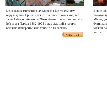
Це невелике містечко знаходиться в Центральному
Вивчення 
окрузі країни Ізраїль і лежить на південному сході від
початок ц
Тель-Авіва, приблизно в 20-ти кілометрах від мегаполісу.
Місто Дав
Ім'я міста Період 1882-1903 років відомий в історії
будинками
великою іммігрантською хвилею в Палестину ...
завжди по
часом ...