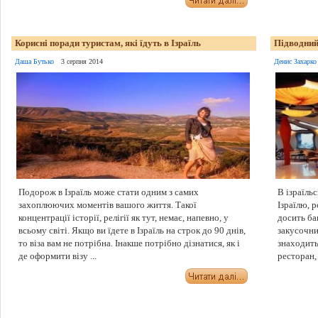
Корисні поради туристам, які їдуть в Ізраїль
Підводний
Даша Бутько
3 серпня 2014
Денис Захарко
Подорож в Ізраїль може стати одним з самих
В ізраїль
захоплюючих моментів вашого життя. Такої
Ізраїлю, 
концентрації історії, релігії як тут, немає, напевно, у
досить ба
всьому світі. Якщо ви їдете в Ізраїль на строк до 90 днів,
закусочни
то віза вам не потрібна. Інакше потрібно дізнатися, як і
знаходить
де оформити візу ...
ресторан, 