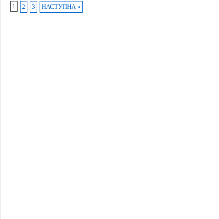
1
2
3
НАСТУПНА »