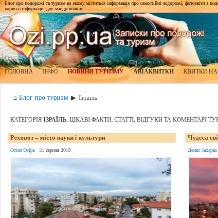
Блог про подорожі та туризм на якому міститься інформація про самостійні подорожі, фотозвіти з подор
корисна інформація для мандрівників
ГОЛОВНА
ІНФО
НОВИНИ ТУРИЗМУ
АВІАКВИТКИ
КВИТКИ НА
⌂ Блог про туризм
▶
Ізраїль
КАТЕГОРІЯ
ІЗРАЇЛЬ
: ЦІКАВІ ФАКТИ, СТАТТІ, ВІДГУКИ ТА КОМЕНТАРІ ТУ
Реховот – місто науки і культури
Чудеса св
Остап Озіра
31 серпня 2019
Денис Захарко