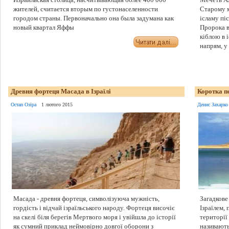
жителей, считается вторым по густонаселенности
Старому м
городом страны. Первоначально она была задумана как
ісламу пі
новый квартал Яффы
Пророка в
кіблою в і
напрям, у б
Древня фортеця Масада в Ізраїлі
Коротка п
Остап Озіра
1 лютого 2015
Денис Захарко
Масада - древня фортеця, символізуюча мужність,
Загадкове
гордість і відчай ізраїльського народу. Фортеця височіє
Ізраїлем,
на скелі біля берегів Мертвого моря і увійшла до історії
території
як сумний приклад неймовірно довгої оборони з
називают