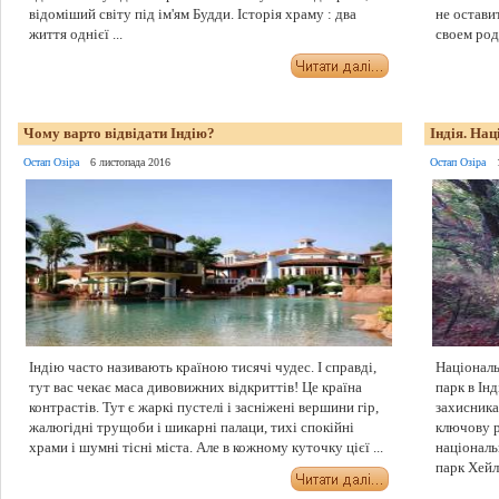
відоміший світу під ім'ям Будди. Історія храму : два
не остави
життя однієї ...
своем роде
Чому варто відвідати Індію?
Індія. На
Остап Озіра
6 листопада 2016
Остап Озіра
Індію часто називають країною тисячі чудес. І справді,
Національ
тут вас чекає маса дивовижних відкриттів! Це країна
парк в Інд
контрастів. Тут є жаркі пустелі і засніжені вершини гір,
захисника
жалюгідні трущоби і шикарні палаци, тихі спокійні
ключову р
храми і шумні тісні міста. Але в кожному куточку цієї ...
національ
парк Хейлі