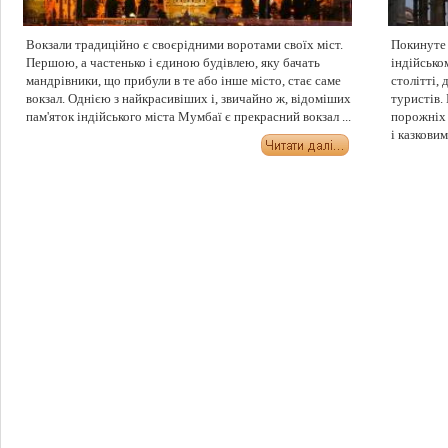
Вокзали традиційно є своєрідними воротами своїх міст.
Покинуте 
Першою, а частенько і єдиною будівлею, яку бачать
індійсько
мандрівники, що прибули в те або інше місто, стає саме
столітті, 
вокзал. Однією з найкрасивіших і, звичайно ж, відоміших
туристів.
пам'яток індійського міста Мумбаї є прекрасний вокзал ...
порожніх 
і казковими