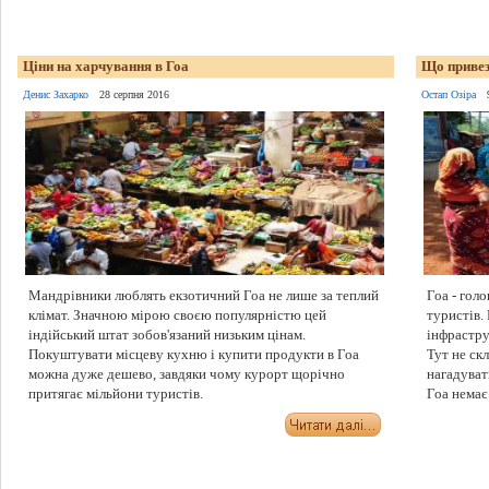
Ціни на харчування в Гоа
Що привез
Денис Захарко
28 серпня 2016
Остап Озіра
Мандрівники люблять екзотичний Гоа не лише за теплий
Гоа - голо
клімат. Значною мірою своєю популярністю цей
туристів.
індійський штат зобов'язаний низьким цінам.
інфрастру
Покуштувати місцеву кухню і купити продукти в Гоа
Тут не ск
можна дуже дешево, завдяки чому курорт щорічно
нагадуват
притягає мільйони туристів.
Гоа немає