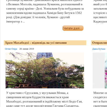
з Великих Моголів, падишаха Хумаюна, розташований в
який усе 
самому серці країни - Делі. Усипальня була побудована за
загальнов
замовленням вдови падишаха Хаміди Бану Бегум в 1562
історією 
році. (Для довідки: її чоловік, Хумаюн - другий
щасливого
імператор з ...
Каджурахо
Храм Махабодхі – відповідь на усі питання
Отправляе
Остап Озіра
28 липня 2019
Даша Бутько
У християн є Єрусалим, у мусульман Мекка, а
Многие о
священним місцем буддистів вважається храм
сходятся 
Махабодхі, розташований в індійському місті Бодх-Гая,
нет и быт
адже саме тут досяг просвітлення Гаутама Сідхартха,
сказочная