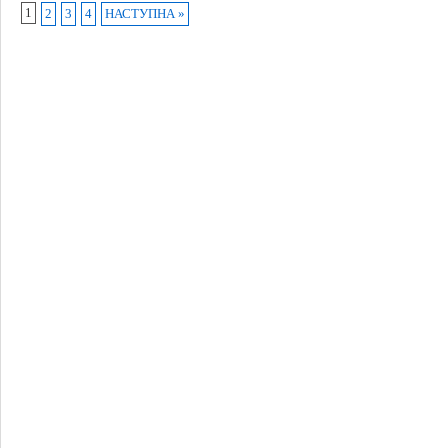
1
2
3
4
НАСТУПНА »