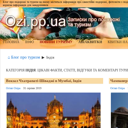
Блог про подорожі та туризм на якому міститься інформація про самостійні подорожі, фотозвіти з подор
корисна інформація для мандрівників
ГОЛОВНА
ІНФО
НОВИНИ ТУРИЗМУ
АВІАКВИТКИ
КВИТКИ НА
⌂ Блог про туризм
▶
Індія
КАТЕГОРІЯ
ІНДІЯ
: ЦІКАВІ ФАКТИ, СТАТТІ, ВІДГУКИ ТА КОМЕНТАРІ ТУР
Вокзал Чхатрапаті-Шіваджі в Мумбаї, Індія
Чампанер-
Остап Озіра
31 серпня 2019
Остап Озіра