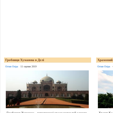
Гробниця Хумаюна в Делі
Храмовий
Остап Озіра
11 серпня 2019
Остап Озіра
Гробниця Хумаюна - дивовижної краси мавзолей одного
Храми Кад