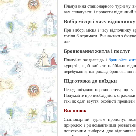
Планування стаціонарного туризму вим
вам спланувати і провести відмінний 
Вибір місця і часу відпочинку
При виборі місця і часу відпочинку вр
хотіли б отримати. Визначтеся з бюдже
час.
Бронювання житла і послуг
Плануйте заздалегідь і
бронюйте жит
курортів, щоб вибрати найбільш відпо
перебування, наприклад бронювання но
Підготовка до поїздки
Перед поїздкою переконаєтеся, що у в
Подумайте про необхідність страховки і
такі як одяг, взуття, особисті предмети 
Висновок
Стаціонарний туризм пропонує можл
природою і різноманітними розвагами
популярним вибором для відпочивал