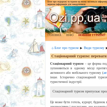
Блог про подорожі та туризм на якому міститься інформаці
корисна інформація для мандрівників
ГОЛОВНА
ІНФО
НОВИНИ ТУРИЗМУ
⌂ Блог про туризм
Види туризму
▶
Стаціонарний туризм: переваги
Стаціонарний туризм
– це форма под
зупиняються в одному місці протяго
активного або мобільного туризму (
ав
інше. Історично стаціонарний тури
туристичної індустрії.
Стаціонарний туризм припускає прожи
Це може бути готель, курорт, будинок
зручностями і послугами, що надаються