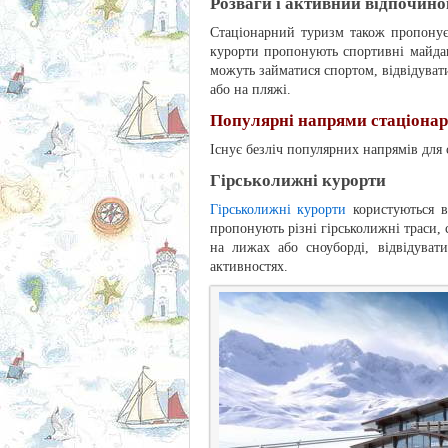
Розваги і активний відпочино
Стаціонарний туризм також пропонує 
курорти пропонують спортивні майданч
можуть займатися спортом, відвідуват
або на пляжі.
Популярні напрями стаціонар
Існує безліч популярних напрямів для 
Гірськолижні курорти
Гірськолижні курорти
користуються в
пропонують різні гірськолижні траси, 
на лижах або сноуборді, відвідуват
активностях.