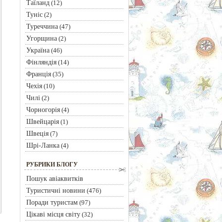
Таїланд
(12)
Туніс
(2)
Туреччина
(47)
Угорщина
(2)
Україна
(46)
Фінляндія
(14)
Франція
(35)
Чехія
(10)
Чилі
(2)
Чорногорія
(4)
Швейцарія
(1)
Швеція
(7)
Шрі-Ланка
(4)
РУБРИКИ БЛОГУ
Пошук авіаквитків
Туристичні новини
(476)
Поради туристам
(97)
Цікаві місця світу
(32)