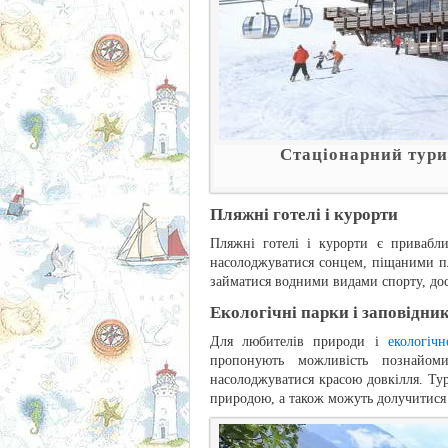
Стаціонарний тури
Пляжні готелі і курорти
Пляжні готелі і курорти є привабл
насолоджуватися сонцем, піщаними п
займатися водними видами спорту, досл
Екологічні парки і заповідни
Для любителів природи і
екологіч
пропонують можливість познайоми
насолоджуватися красою довкілля. Тур
природою, а також можуть долучитися 