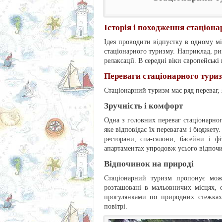
Історія і походження стаціон
Ідея проводити відпустку в одному мі
стаціонарного туризму. Наприклад, р
релаксації. В середні віки європейські
Переваги стаціонарного тури
Стаціонарний туризм має ряд переваг, я
Зручність і комфорт
Одна з головних переваг стаціонарно
яке відповідає їх перевагам і бюджет
ресторани, спа-салони, басейни і ф
апартаментах упродовж усього відпочин
Відпочинок на природі
Стаціонарний туризм пропонує можл
розташовані в мальовничих місцях, 
прогулянками по природних стежках
повітрі.