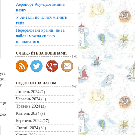
Аеропорт Абу-Дабі змінив
назву
У Анталії почалися мітинги
гідів
Перераховані країни, де за
чайові можна сильно
поплатитися
CЛІДКУЙТЕ ЗА НОВИНАМИ
уть
жі,
ПОДОРОЖІ ЗА ЧАСОМ
у.
Липень 2024
(2)
Червень 2024
(3)
сця
Травень 2024
(3)
у
і
Квітень 2024
(3)
кою
Березень 2024
(27)
Лютий 2024
(58)