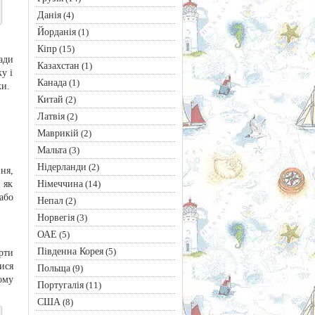
Данія
(4)
Йорданія
(1)
Кіпр
(15)
ади
Казахстан
(1)
у і
Канада
(1)
ки.
Китай
(2)
Латвія
(2)
Маврикій
(2)
Мальта
(3)
Нідерланди
(2)
ня,
Німеччина
 як
(14)
або
Непал
(2)
Норвегія
(3)
ОАЕ
(5)
Південна Корея
(5)
рти
ися
Польща
(9)
ому
Португалія
(11)
США
(8)