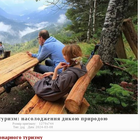
туризм: насолодження дикою природою
Розмір оригіналу:
1279
x
744
Тип:
jpg
Дата:
2024-03-08
онарного туризму