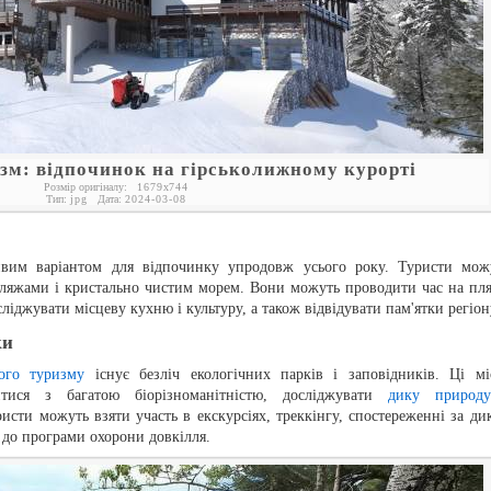
зм: відпочинок на гірськолижному курорті
Розмір оригіналу:
1679
x
744
Тип:
jpg
Дата:
2024-03-08
ивим варіантом для відпочинку упродовж усього року. Туристи мож
ляжами і кристально чистим морем. Вони можуть проводити час на пля
іджувати місцеву кухню і культуру, а також відвідувати пам'ятки регіон
ки
ного туризму
існує безліч екологічних парків і заповідників. Ці мі
тися з багатою біорізноманітністю, досліджувати
дику природ
исти можуть взяти участь в екскурсіях, треккінгу, спостереженні за ди
до програми охорони довкілля.