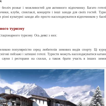
к
безліч розваг і можливостей для активного відпочинку. Багато готелі
ики, клуби, спектаклі, концерти і інші заходи для своїх гостей. Тури
и різні культурні заходи або просто насолоджуватися відпочинком у басе
ного туризму
стаціонарного туризму. Ось деякі з них:
еликою популярністю серед любителів зимових видів спорту. Ці куро
снігові пейзажі і затишні готелі. Туристи можуть насолоджуватися катан
и сауни і ресторани на схилах, а також брати участь в інших зимо