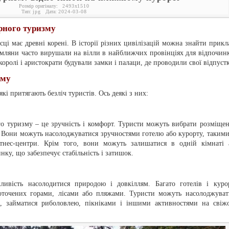
Розмір оригіналу:
2493
x
1510
Тип:
jpg
Дата:
2024-03-08
арного туризму
сці має древні корені. В історії різних цивілізацій можна знайти прикл
имляни часто вирушали на вілли в найближчих провінціях для відпочинк
 королі і аристократи будували замки і палаци, де проводили свої відпуст
зму
кі притягають безліч туристів. Ось деякі з них:
го туризму – це зручність і комфорт. Туристи можуть вибрати розміщен
у. Вони можуть насолоджуватися зручностями готелю або курорту, такими
ітнес-центри. Крім того, вони можуть залишатися в одній кімнаті 
ку, що забезпечує стабільність і затишок.
ивість насолодитися природою і довкіллям. Багато готелів і куро
оточених горами, лісами або пляжами. Туристи можуть насолоджуват
, займатися риболовлею, пікніками і іншими активностями на свіж