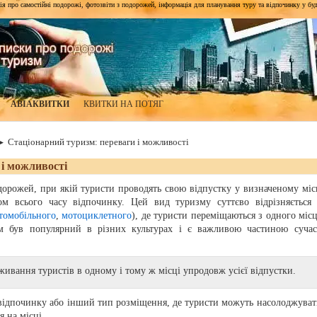
я про самостійні подорожі, фотозвіти з подорожей, інформація для планування туру та відпочинку у будь-я
АВІАКВИТКИ
КВИТКИ НА ПОТЯГ
▶
Стаціонарний туризм: переваги і можливості
 і можливості
орожей, при якій туристи проводять свою відпустку у визначеному місц
м всього часу відпочинку. Цей вид туризму суттєво відрізняється 
томобільного
,
мотоциклетного
), де туристи переміщаються з одного місц
зм був популярний в різних культурах і є важливою частиною сучас
вання туристів в одному і тому ж місці упродовж усієї відпустки.
 відпочинку або інший тип розміщення, де туристи можуть насолоджуват
 на місці.