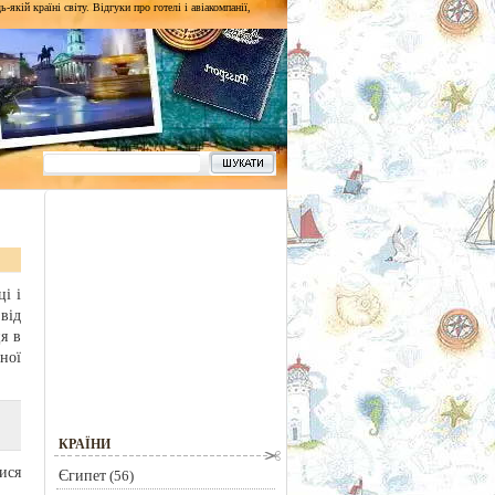
кій країні світу. Відгуки про готелі і авіакомпанії,
і і
від
я в
ної
КРАЇНИ
ися
Єгипет
(56)