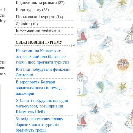
Відпочинок та розваги
(27)
Види туризму
в і
(23)
сти
Гірськолижні курорти
(14)
йну
Дайвінг
(10)
Інформаційні публікації
СВІЖІ НОВИНИ ТУРИЗМУ
На вулиці на Канарських
островах вийшло більше 50
тисяч, щоб прогнати туристів
рти
ням
Китайці побудували фейковий
вих
Санторіні
В аеропортах Болгарії
вводиться нова система для
пасажирів
У Єгипті побудують ще один
мега-курорт, розширивши
Шарм-ель-Шейх
За вхід на культову площу
Зоряних воєн з туристів
братимуть гроші