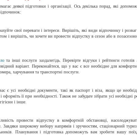
агає деякої підготовки і організації. Ось декілька порад, які допомож
відпочинок:
ахуйте свої переваги і інтереси. Вирішіть, які види відпочинку і розваг
том і вирішіть, чи хочете ви провести відпустку в сезон або в позасезон
ло
та інші послуги заздалегідь. Перевірте відгуки і рейтинги готелів 
відний варіант. Переконайтеся, що у вас є все необхідне для комфортн
мера, харчування та транспортні послуги.
ас є усі необхідні документи, такі як паспорт і віза, якщо це необхід
 оформіть її при необхідності. Також не забудьте зібрати усі необхідні ре
гігієни і інше.
ивість провести відпустку в комфортній обстановці, насолоджуват
. Завдяки широкому вибору напрямів і зручностям, стаціонарний туриз
ьників. Планування і підготовка допоможуть вам зробити вашу поїз