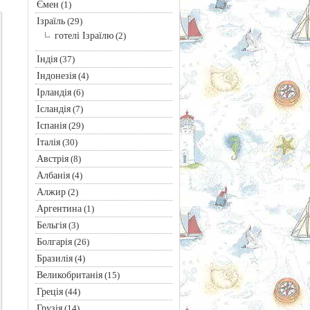
Ємен
(1)
Ізраїль
(29)
готелі Ізраїлю
(2)
Індія
(37)
Індонезія
(4)
Ірландія
(6)
Ісландія
(7)
Іспанія
(29)
Італія
(30)
Австрія
(8)
Албанія
(4)
Алжир
(2)
Аргентина
(1)
Бельгія
(3)
Болгарія
(26)
Бразилія
(4)
Великобританія
(15)
Греція
(44)
Грузія
(14)