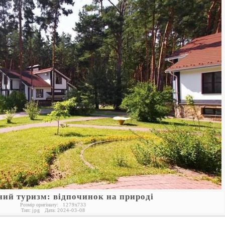
ний туризм: відпочинок на природі
Розмір оригіналу:
1279
x
733
Тип:
jpg
Дата:
2024-03-08