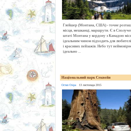
Глейшер (Монтана, США) - точне розташу
місця, мешканці, маршрути. Є в Сполуч
штаті Монтана у кордону з Канадою місц
ідеальним чином підходить для любителі
і красивих пейзажів. Небо тут неймовірно
ідеально ...
Національний парк Секвойя
Остап Озіра
13 листопада 2015