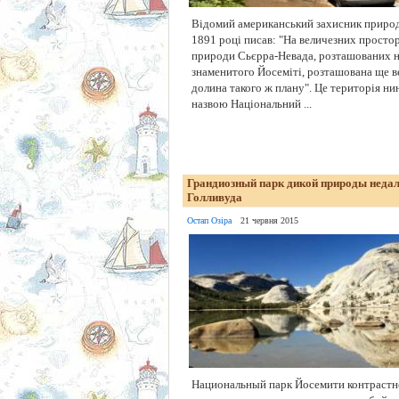
Відомий американський захисник приро
1891 році писав: "На величезних простор
природи Сьєрра-Невада, розташованих на
знаменитого Йосеміті, розташована ще 
долина такого ж плану". Це територія нин
назвою Національний ...
Грандиозный парк дикой природы недал
Голливуда
Остап Озіра
21 червня 2015
Национальный парк Йосемити контрастно