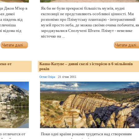
ди Джон М'юр в
Як би не були прекрасні більшість музеїв, нудні
ах дикої
експозиції не представляють особливої цінності. Ми
 південь від
розповімо про Плімутську плантацію - інтерактивний
величніша
музей просто неба, де можна своїми очима побачити, я
і відома під
зароджувалися Сполучені Штати. Плімут - невелике
містечко на ...
еко от
Каша-Катуве – дивні скелі з історією в 6 мільйонів
років
Остап Озіра
21 січня 2015
 отличатся от
Поки одні країни роками трудяться над створенням