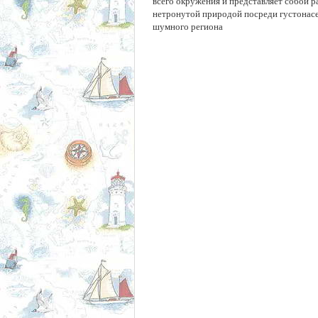
всего окружения и представляет собой р
нетронутой природой посреди густонасе
шумного региона