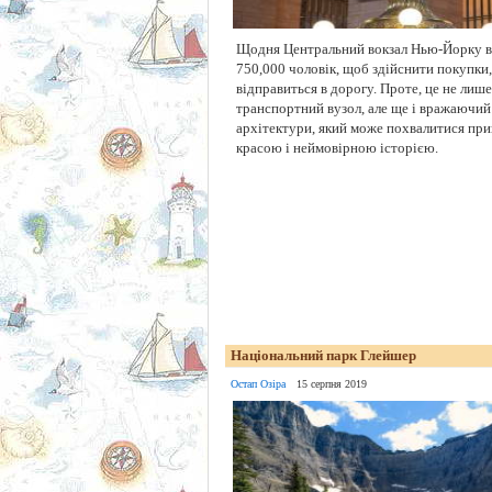
Щодня Центральний вокзал Нью-Йорку в
750,000 чоловік, щоб здійснити покупки,
відправиться в дорогу. Проте, це не лиш
транспортний вузол, але ще і вражаючий
архітектури, який може похвалитися п
красою і неймовірною історією.
Національний парк Глейшер
Остап Озіра
15 серпня 2019