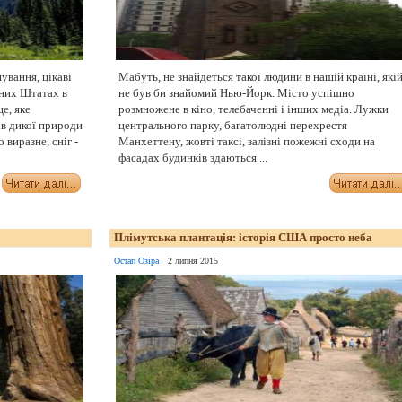
вання, цікаві
Мабуть, не знайдеться такої людини в нашій країні, які
ених Штатах в
не був би знайомий Нью-Йорк. Місто успішно
е, яке
розмножене в кіно, телебаченні і інших медіа. Лужки
в дикої природи
центрального парку, багатолюдні перехрестя
 виразне, сніг -
Манхеттену, жовті таксі, залізні пожежні сходи на
фасадах будинків здаються ...
Плімутська плантація: історія США просто неба
Остап Озіра
2 липня 2015