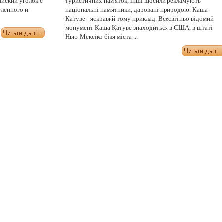
айский уголок с
туристичних пам'яток, інші щосили рекламують
ленного и
національні пам'ятники, даровані природою. Каша-
Катуве - яскравий тому приклад. Всесвітньо відомий
монумент Каша-Катуве знаходиться в США, в штаті
Нью-Мексіко біля міста ...