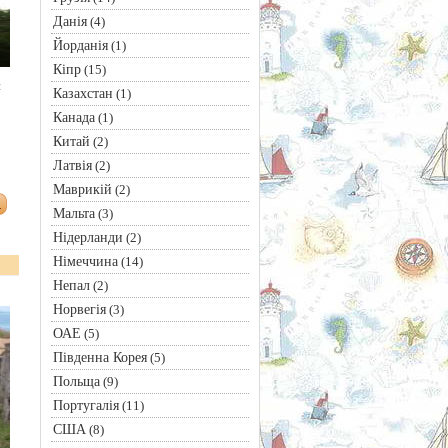
Данія
(4)
Йорданія
(1)
Кіпр
(15)
й
Казахстан
(1)
Канада
(1)
Китай
(2)
Латвія
(2)
Маврикій
(2)
Мальта
(3)
Нідерланди
(2)
Німеччина
(14)
Непал
(2)
Норвегія
(3)
ОАЕ
(5)
Південна Корея
(5)
Польща
(9)
Португалія
(11)
США
(8)