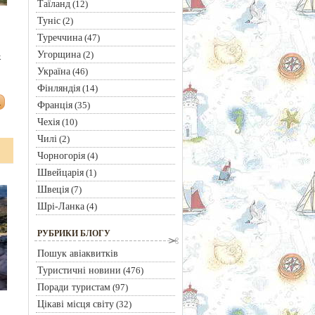
Таїланд
(12)
Туніс
(2)
Туреччина
(47)
Угорщина
(2)
к
Україна
(46)
Фінляндія
(14)
Франція
(35)
Чехія
(10)
Чилі
(2)
Чорногорія
(4)
Швейцарія
(1)
Швеція
(7)
Шрі-Ланка
(4)
РУБРИКИ БЛОГУ
Пошук авіаквитків
Туристичні новини
(476)
Поради туристам
(97)
Цікаві місця світу
(32)