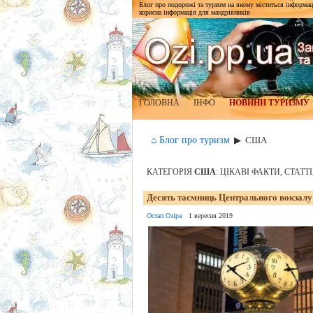
Блог про подорожі та туризм на якому міститься інформаці
корисна інформація для мандрівників
ГОЛОВНА
ІНФО
НОВИНИ ТУРИЗМУ
⌂ Блог про туризм
▶
США
КАТЕГОРІЯ
США
: ЦІКАВІ ФАКТИ, СТАТТ
Десять таємниць Центрального вокзал
Остап Озіра
1 вересня 2019