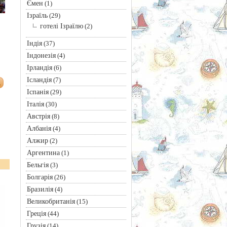
Ємен
(1)
Ізраїль
(29)
готелі Ізраїлю
(2)
Індія
(37)
Індонезія
(4)
Ірландія
(6)
Ісландія
(7)
Іспанія
(29)
Італія
(30)
Австрія
(8)
Албанія
(4)
Алжир
(2)
Аргентина
(1)
Бельгія
(3)
Болгарія
(26)
Бразилія
(4)
Великобританія
(15)
Греція
(44)
Грузія
(14)