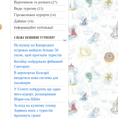
Відпочинок та розваги
(27)
Види туризму
(23)
Гірськолижні курорти
(14)
Дайвінг
(10)
Інформаційні публікації
СВІЖІ НОВИНИ ТУРИЗМУ
На вулиці на Канарських
островах вийшло більше 50
тисяч, щоб прогнати туристів
Китайці побудували фейковий
Санторіні
В аеропортах Болгарії
вводиться нова система для
пасажирів
У Єгипті побудують ще один
мега-курорт, розширивши
Шарм-ель-Шейх
За вхід на культову площу
Зоряних воєн з туристів
братимуть гроші