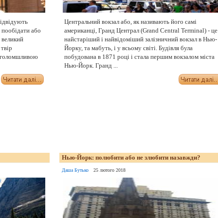
ідвідують
Центральний вокзал або, як називають його самі
 пообідати або
американці, Гранд Централ (Grand Central Terminal) - це
е великий
найстаріший і найвідоміший залізничний вокзал в Нью-
 твір
Йорку, та мабуть, і у всьому світі. Будівля була
риголомшливою
побудована в 1871 році і стала першим вокзалом міста
Нью-Йорк. Гранд ...
Нью-Йорк: полюбити або не злюбити назавжди?
Даша Бутько
25 лютого 2018