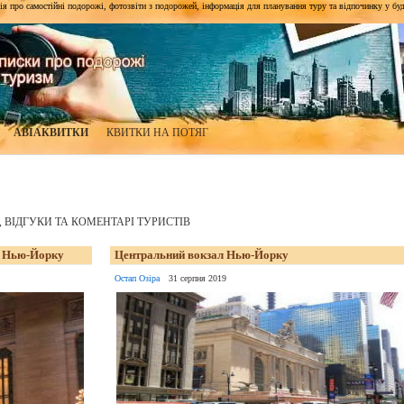
я про самостійні подорожі, фотозвіти з подорожей, інформація для планування туру та відпочинку у будь-я
АВІАКВИТКИ
КВИТКИ НА ПОТЯГ
І, ВІДГУКИ ТА КОМЕНТАРІ ТУРИСТІВ
у Нью-Йорку
Центральний вокзал Нью-Йорку
Остап Озіра
31 серпня 2019