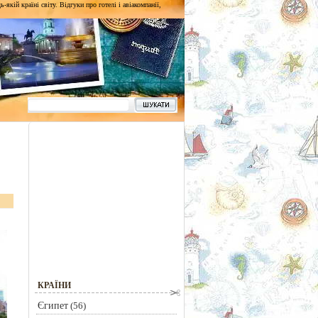
кій країні світу. Відгуки про готелі і авіакомпанії,
КРАЇНИ
Єгипет
(56)