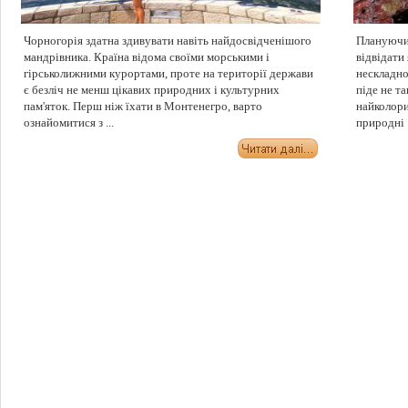
Чорногорія здатна здивувати навіть найдосвідченішого
Плануючи
мандрівника. Країна відома своїми морськими і
відвідати
гірськолижними курортами, проте на території держави
нескладно
є безліч не менш цікавих природних і культурних
піде не т
пам'яток. Перш ніж їхати в Монтенегро, варто
найколори
ознайомитися з ...
природні .