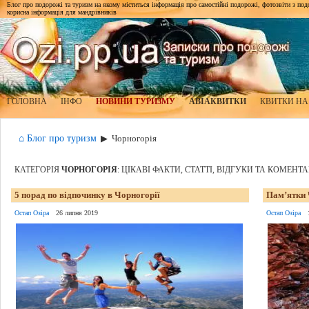
Блог про подорожі та туризм на якому міститься інформація про самостійні подорожі, фотозвіти з подор
корисна інформація для мандрівників
ГОЛОВНА
ІНФО
НОВИНИ ТУРИЗМУ
АВІАКВИТКИ
КВИТКИ НА
⌂ Блог про туризм
▶
Чорногорія
КАТЕГОРІЯ
ЧОРНОГОРІЯ
: ЦІКАВІ ФАКТИ, СТАТТІ, ВІДГУКИ ТА КОМЕНТА
5 порад по відпочинку в Чорногорії
Пам’ятки 
Остап Озіра
26 липня 2019
Остап Озіра