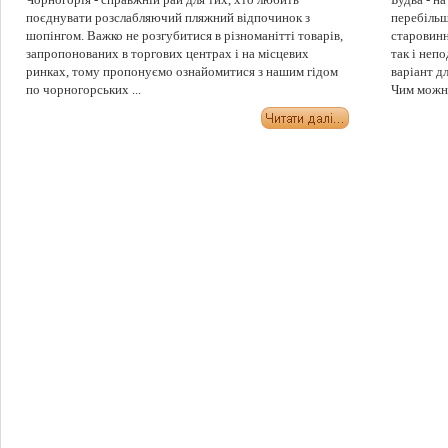
поєднувати розслабляючий пляжний відпочинок з
перебільш
шопінгом. Важко не розгубитися в різноманітті товарів,
старовинні
запропонованих в торгових центрах і на місцевих
так і неп
ринках, тому пропонуємо ознайомитися з нашим гідом
варіант д
по чорногорських ...
Чим можна