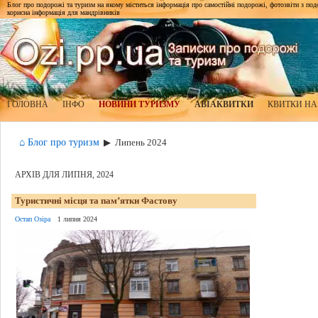
Блог про подорожі та туризм на якому міститься інформація про самостійні подорожі, фотозвіти з подор
корисна інформація для мандрівників
ГОЛОВНА
ІНФО
НОВИНИ ТУРИЗМУ
АВІАКВИТКИ
КВИТКИ НА
⌂ Блог про туризм
▶
Липень 2024
АРХІВ ДЛЯ ЛИПНЯ, 2024
Туристичні місця та пам’ятки Фастову
Остап Озіра
1 липня 2024