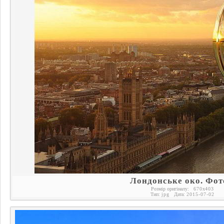
Лондонське око. Фот
Розмір оригіналу:
670
x
403
Тип:
jpg
Дата:
2015-07-02