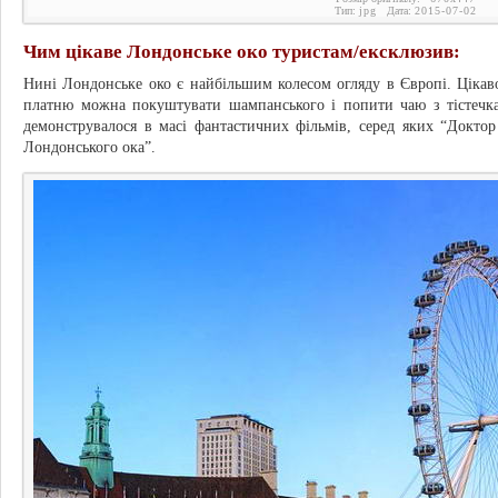
Тип:
jpg
Дата:
2015-07-02
Чим цікаве Лондонське око туристам/ексклюзив:
Нині Лондонське око є найбільшим колесом огляду в Європі. Цікав
платню можна покуштувати шампанського і попити чаю з тістечка
демонструвалося в масі фантастичних фільмів, серед яких “Доктор
Лондонського ока”.