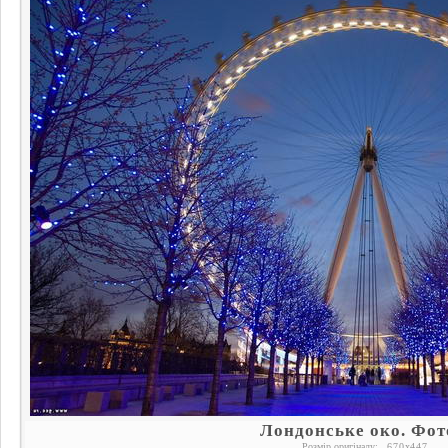
Лондонське око. Фот
Розмір оригіналу:
670
x
447