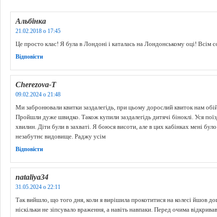
Альбінка
21.02.2018 о 17:45
Це просто клас! Я була в Лондоні і каталась на Лондонському оці! Всім 
Відповіcти
Cherezova-T
09.02.2024 о 21:48
Ми забронювали квитки заздалегідь, при цьому дорослий квиток нам обі
Пройшли дуже швидко. Також купили заздалегідь дитячі біноклі. Уся пої
хвилин. Діти були в захваті. Я боюся висоти, але в цих кабінках мені бул
незабутнє видовище. Раджу усім
Відповіcти
nataliya34
31.05.2024 о 22:11
Так вийшло, що того дня, коли я вирішила прокотитися на колесі йшов до
ніскільки не зіпсувало враження, а навіть навпаки. Перед очима відкрив