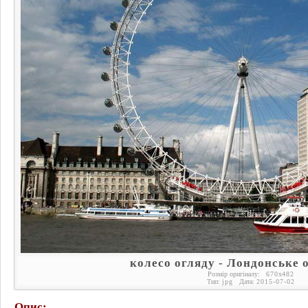
колесо огляду - Лондонське 
Розмір оригіналу:
670
x
482
Тип:
jpg
Дата:
2015-07-02
Опис: