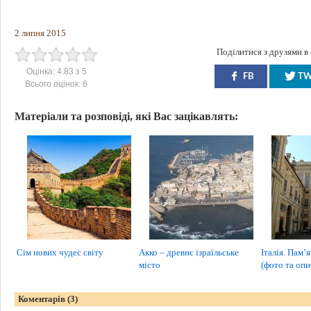
2 липня 2015
Поділитися з друзями в
Оцінка:
4.83
з
5
FB
T
Всього оцінок:
6
Матеріали та розповіді, які Вас зацікавлять:
Сім нових чудес світу
Акко – древнє ізраїльське
Італія. Пам’
місто
(фото та опи
Коментарів (3)