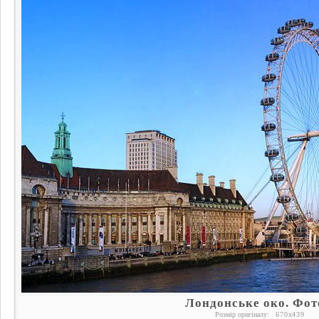
Лондонське око. Фот
Розмір оригіналу:
670
x
439