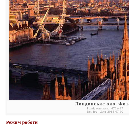
Лондонське око. Фот
Розмір оригіналу:
670
x
497
Тип:
jpg
Дата:
2015-07-02
Режим роботи