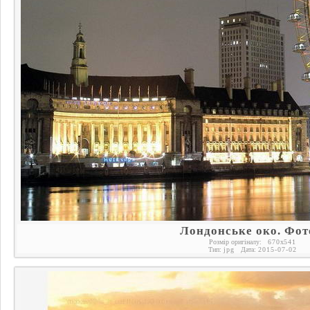
Лондонське око. Фот
Розмір оригіналу:
670
x
541
Тип:
jpg
Дата:
2015-07-02