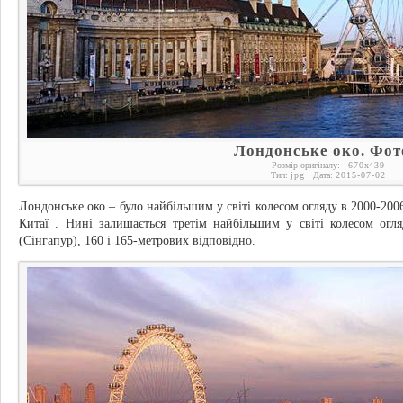
Лондонське око. Фот
Розмір оригіналу:
670
x
439
Тип:
jpg
Дата:
2015-07-02
Лондонське око – було найбільшим у світі колесом огляду в 2000-2006
Китаї . Нині залишається третім найбільшим у світі колесом огляд
(Сінгапур), 160 і 165-метрових відповідно.