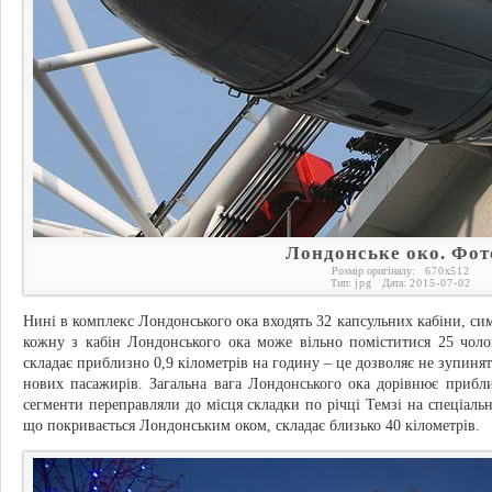
Лондонське око. Фот
Розмір оригіналу:
670
x
512
Тип:
jpg
Дата:
2015-07-02
Нині в комплекс Лондонського ока входять 32 капсульних кабіни, сим
кожну з кабін Лондонського ока може вільно поміститися 25 чоло
складає приблизно 0,9 кілометрів на годину – це дозволяє не зупинят
нових пасажирів. Загальна вага Лондонського ока дорівнює прибл
сегменти переправляли до місця складки по річці Темзі на спеціаль
що покривається Лондонським оком, складає близько 40 кілометрів.