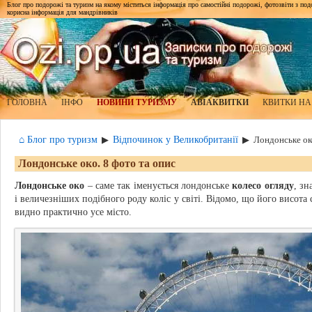
Блог про подорожі та туризм на якому міститься інформація про самостійні подорожі, фотозвіти з подор
корисна інформація для мандрівників
ГОЛОВНА
ІНФО
НОВИНИ ТУРИЗМУ
АВІАКВИТКИ
КВИТКИ НА
⌂ Блог про туризм
Відпочинок у Великобританії
▶
▶
Лондонське око
Лондонське око. 8 фото та опис
Лондонське око
– саме так іменується лондонське
колесо огляду
, з
і величезніших подібного роду коліс у світі. Відомо, що його висота
видно практично усе місто.