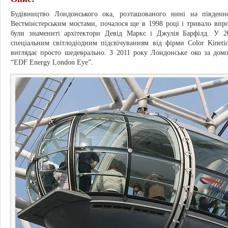
Будівництво Лондонського ока, розташованого нині на півден
Вестмінстерським мостами, почалося ще в 1998 році і тривало впр
були знамениті архітектори Девід Маркс і Джулія Барфілд. У 2
спеціальним світлодіодним підсвічуванням від фірми Color Kineti
виглядає просто шедеврально. З 2011 року Лондонське око за дом
“EDF Energy London Eye”.