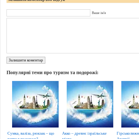
Ваше ім'я
Залишити коментар
Популярні теми про туризм та подорожі:
Сумка, валіза, рюкзак – що
Акко – древнє ізраїльське
Гірськолижн
взяти в подорож?
місто
Австрії