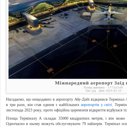
Міжнародний аеропорт Заїд 
Розмір оригіналу:
1772
x
1100
Тип:
jpg
Дата:
2024-02-23
Нагадаємо, що нещодавно в аеропорту Абу-Дабі відкрився Термінал 
в три рази, він став одним з найбільших
аеропортів у світі
. Термін
листопада 2023 року, проте офіційна церемонія відкриття відбулася ті
Площа Терміналу А складає 35000 квадратних метрів, і він може 
Одночасно в ньому можуть обслуговувати 79 лайнерів. Термінал о