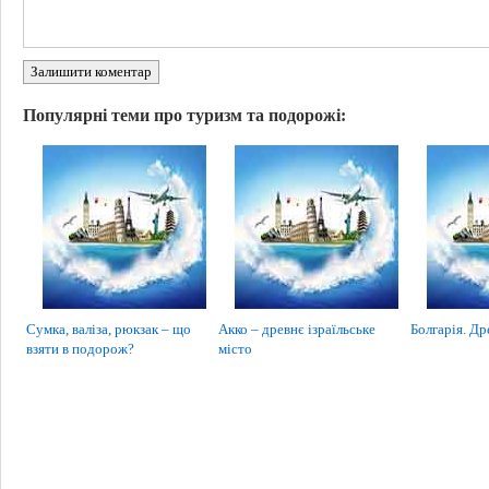
Залишити коментар
Популярні теми про туризм та подорожі:
Сумка, валіза, рюкзак – що
Акко – древнє ізраїльське
Болгарія. Др
взяти в подорож?
місто