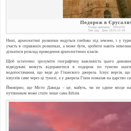
Подорож в Єрусали
Розмір оригіналу:
800
x
500
Тип:
jpg
Дата:
2016-11-06
Нині, археологічні розкопки ведуться глибоко під землею, і у тур
участь в справжніх розкопках, а може бути, зробити навіть невелике
дізнатися розклад проведення археологічних класів.
Щоб остаточно зрозуміти географічну важливість цього дивови
відвідувачі можуть відправитися в подорож по тунелю шахт
водопостачання, що веде до Гіхонского джерела. Існує версія, 
ієвусеїв саме через ці тунелі, а у джерела Гіхон помазав на царство
Ймовірно, що Місто Давида – це, мабуть, чи не єдине місце н
путівником може стати лише сама Біблія.