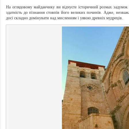
На оглядовому майданчику ви відчуєте історичний розмах задумок д
здатність до пізнання стовпів його великих починів. Адже, незваж
досі складно домінувати над мисленням і уявою древніх мудреців.