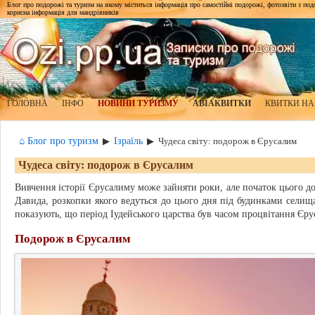
Блог про подорожі та туризм на якому міститься інформація про самостійні подорожі, фотозвіти з подор
корисна інформація для мандрівників
ГОЛОВНА
ІНФО
НОВИНИ ТУРИЗМУ
АВІАКВИТКИ
КВИТКИ НА
⌂ Блог про туризм
Ізраїль
▶
▶
Чудеса світу: подорож в Єрусалим
Чудеса світу: подорож в Єрусалим
Вивчення історії Єрусалиму може зайняти роки, але початок цього до
Давида, розкопки якого ведуться до цього дня під будинками селища
показують, що період Іудейського царства був часом процвітання Єру
Подорож в Єрусалим