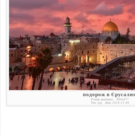
подорож в Єрусали
Розмір оригіналу:
800
x
477
Тип:
jpg
Дата:
2016-11-06