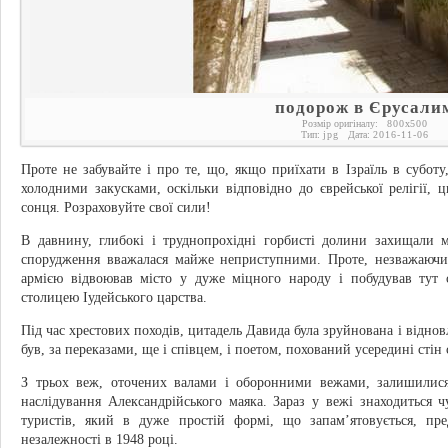
подорож в Єрусали
Розмір оригіналу:
800
x
500
Тип:
jpg
Дата:
2016-11-06
Проте не забувайте і про те, що, якщо приїхати в Ізраїль в суботу
холодними закусками, оскільки відповідно до єврейської релігії, 
сонця. Розраховуйте свої сили!
В давнину, глибокі і труднопрохідні горбисті долини захищали 
спорудження вважалася майже неприступними. Проте, незважаючи
армією відвоював місто у дуже міцного народу і побудував тут 
столицею Іудейського царства.
Під час хрестових походів, цитадель Давида була зруйнована і віднов
був, за переказами, ще і співцем, і поетом, похований усередині стін 
З трьох веж, оточених валами і оборонними вежами, залишилися 
наслідування Александрійського маяка. Зараз у вежі знаходиться
туристів, який в дуже простій формі, що запам’ятовується, пре
незалежності в 1948 році.