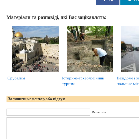
Матеріали та розповіді, які Вас зацікавлять:
Єрусалим
Історико-археологічний
Невідоме і 
туризм
польське мі
Залишити коментар або відгук
Ваше ім'я