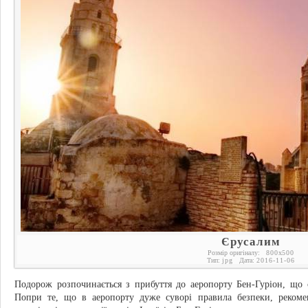
Єрусалим
Розмір оригіналу:
800
x
500
Тип:
jpg
Дата:
2016-11-06
Подорож розпочинається з прибуття до аеропорту Бен-Гуріон, що 
Попри те, що в аеропорту дуже суворі правила безпеки, рекоме