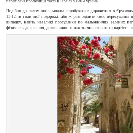
перевірені пропозиції таксі в Ізраїлі з Бен-Гуріона.
Подібно до паломників, можна спробувати відправитися в Єрусалим 
11-12-ти годинної подорожі, або ж розподілити своє пересування н
випадку, навіть невеликі прогулянки по мальовничих зелених паг
фізичне задоволення, дозволивши також значно скоротити вартість п