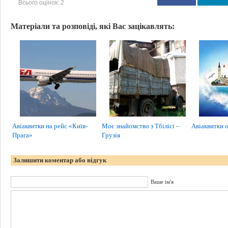
Всього оцінок:
2
Матеріали та розповіді, які Вас зацікавлять:
Авіаквитки на рейс «Київ-
Моє знайомство з Тбілісі –
Авіаквитки 
Прага»
Грузія
Залишити коментар або відгук
Ваше ім'я