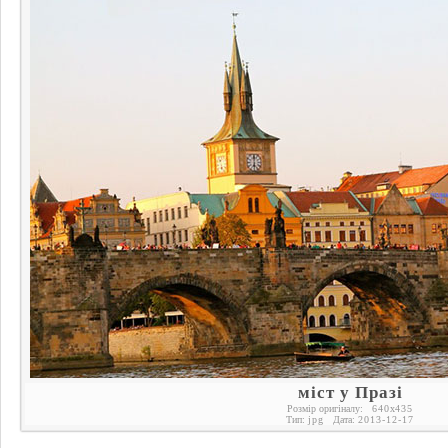
міст у Празі
Розмір оригіналу:
640
x
435
Тип:
jpg
Дата:
2013-12-17