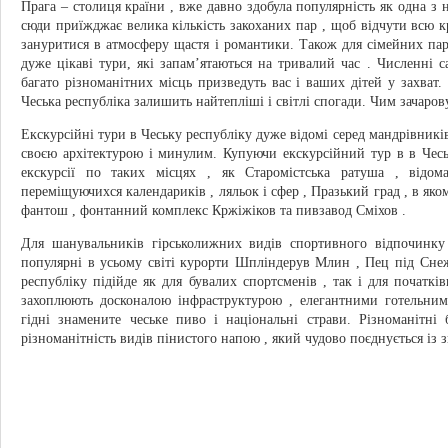
Прага – столиця країни , вже давно здобула популярність як одна 
сюди приїжджає велика кількість закоханих пар , щоб відчути всю кр
зануритися в атмосферу щастя і романтики. Також для сімейних пар
дуже цікаві тури, які запам’ятаються на тривалий час . Численні с
багато різноманітних місць призведуть вас і ваших дітей у захват. 
Чеська республіка залишить найтепліші і світлі спогади. Чим зачарову
Екскурсійні тури в Чеську республіку дуже відомі серед мандрівників
своєю архітектурою і минулим. Купуючи екскурсійний тур в в Чесь
екскурсії по таких місцях , як Старомістська ратуша , відом
переміщуючихся календариків , ляльок і сфер , Празький град , в як
фантош , фонтанний комплекс Кржіжіков та пивзавод Сміхов .
Для шанувальників гірськолижних видів спортивного відпочинку
популярні в усьому світі курорти Шпліндерув Млин , Пец під Снеж
республіку підійде як для бувалих спортсменів , так і для початків
захоплюють досконалою інфраструктурою , елегантними готельними
гідні знамените чеське пиво і національні страви. Різноманітні
різноманітність видів пінистого напою , який чудово поєднується із