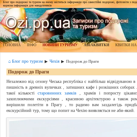
Блог про подорожі та туризм на якому міститься інформація про самостійні подорожі, фотозвіти з подор
корисна інформація для мандрівників
ГОЛОВНА
ІНФО
НОВИНИ ТУРИЗМУ
АВІАКВИТКИ
КВИТКИ НА
⌂ Блог про туризм
Чехія
▶
▶
Подорож до Праги
Подорож до Праги
Незалежно від сезону Чеська республіка є найбільш відвідуваною в Є
пишність в древніх вуличках , затишних кафе і розкішних соборах .
такої кількості
старовинних замків
, храмів і попросту цікавих
захоплюючими екскурсіями , красивою архітектурою а також р
вирішили полетіти в Прагу , то радимо вам заздалегідь придб
екскурсійний тур, тому що попит на Чехію виявляється не аби-який.