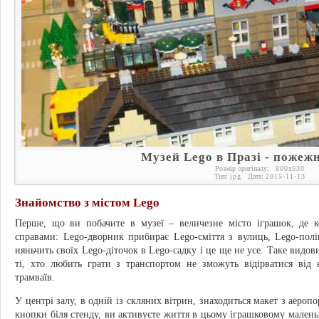
Музей Lego в Празі - пожеж
Розмір оригіналу:
800
x
530
Тип:
jpg
Дата:
2015-11-13
Знайомство з містом Lego
Перше, що ви побачите в музеї – величезне місто іграшок, де к
справами: Lego-дворник прибирає Lego-сміття з вулиць, Lego-пол
няньчить своїх Lego-діточок в Lego-садку і це ще не усе. Таке видов
ті, хто любить грати з транспортом не зможуть відірватися від е
трамваїв.
У центрі залу, в одній із скляних вітрин, знаходиться макет з аеро
кнопки біля стенду, ви активуєте життя в цьому іграшковому маленьк