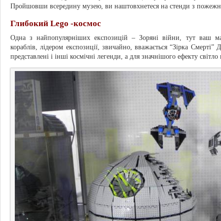
Пройшовши всередину музею, ви наштовхнетеся на стенди з пожеж
Глибокий Lego -космос
Одна з найпопулярніших експозицій – Зоряні війни, тут ваш м
кораблів, лідером експозиції, звичайно, вважається “Зірка Смерті” 
представлені і інші космічні легенди, а для значнішого ефекту світло 