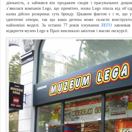
діяльність, а займався він продажем сходів і прасувальних дощо
з’явилася компанія Lego, що примітно, назва Lego пішла від об’єдна
назва дійсно розкриває суть бренду. Цікавим фактом є і те, що у
ідентичні отвори, так що ваша дитина може скласти конструктор
найновіші моделі. За останні 77 років існування
ЛЕГО
завоював 
відкриття музею Lego в Празі викликало ажіотаж і масові екскурсії.