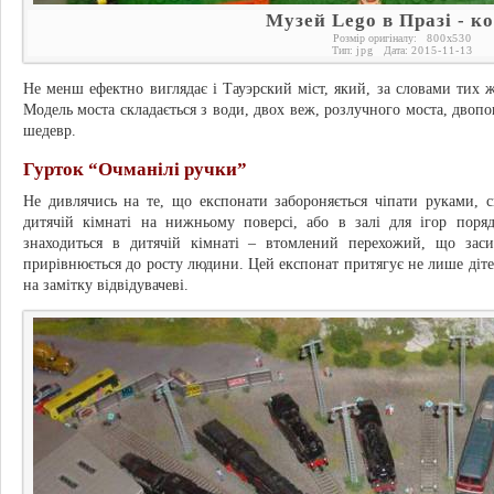
Музей Lego в Празі - к
Розмір оригіналу:
800
x
530
Тип:
jpg
Дата:
2015-11-13
Не менш ефектно виглядає і Тауэрский міст, який, за словами тих ж
Модель моста складається з води, двох веж, розлучного моста, двопов
шедевр.
Гурток “Очманілі ручки”
Не дивлячись на те, що експонати забороняється чіпати руками, 
дитячій кімнаті на нижньому поверсі, або в залі для ігор поря
знаходиться в дитячій кімнаті – втомлений перехожий, що заси
прирівнюється до росту людини. Цей експонат притягує не лише дітей
на замітку відвідувачеві.