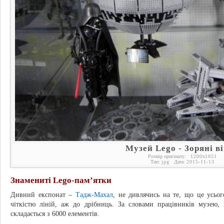
Музей Lego - Зоряні в
Розмір оригіналу:
1200
x
1051
Тип:
jpg
Дата:
2015-11-13
Знамениті Lego-пам’ятки
Дивний експонат –
Тадж-Махал
, не дивлячись на те, що це усьо
чіткістю ліній, аж до дрібниць. За словами працівників музею,
складається з 6000 елементів.