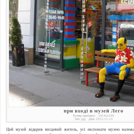
при вході в музей Лего
Розмір оригіналу:
1014
x
1200
Тип:
jpg
Дата:
2015-11-13
Цей музей відкрив місцевий житель, усі експонати музею належа