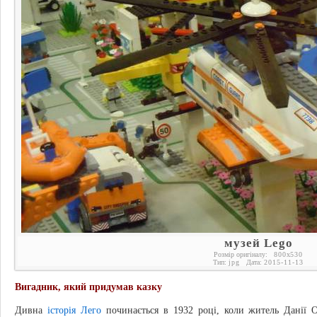
музей Lego
Розмір оригіналу:
800
x
530
Тип:
jpg
Дата:
2015-11-13
Вигадник, який придумав казку
Дивна
історія Лего
починається в 1932 році, коли житель Данії 