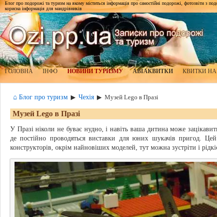
Блог про подорожі та туризм на якому міститься інформація про самостійні подорожі, фотозвіти з подор
корисна інформація для мандрівників
ГОЛОВНА
ІНФО
НОВИНИ ТУРИЗМУ
АВІАКВИТКИ
КВИТКИ НА
⌂ Блог про туризм
Чехія
▶
▶
Музей Lego в Празі
Музей Lego в Празі
У Празі ніколи не буває нудно, і навіть ваша дитина може зацікавит
де постійно проводяться виставки для юних шукачів пригод. Цей
конструкторів, окрім найновіших моделей, тут можна зустріти і рідкі