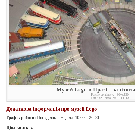
Музей Lego в Празі - залізни
Розмір оригіналу:
800
x
530
Тип:
jpg
Дата:
2015-11-13
Додаткова інформація про музей Lego
Графік роботи:
Понеділок – Неділя: 10.00 – 20.00
Ціна квитків: