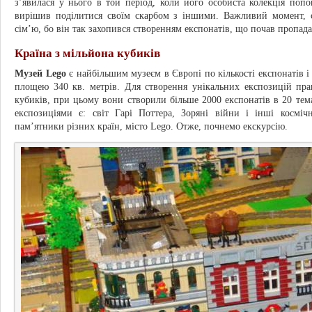
з’явилася у нього в той період, коли його особиста колекція попо
вирішив поділитися своїм скарбом з іншими. Важливий момент, 
сім’ю, бо він так захопився створенням експонатів, що почав пропадат
Країна з мільйона кубиків
Музей Lego
є найбільшим музеєм в Європі по кількості експонатів і
площею 340 кв. метрів. Для створення унікальних експозицій пр
кубиків, при цьому вони створили більше 2000 експонатів в 20 те
експозиціями є: світ Гарі Поттера, Зоряні війни і інші космічн
пам’ятники різних країн, місто Lego. Отже, почнемо екскурсію.