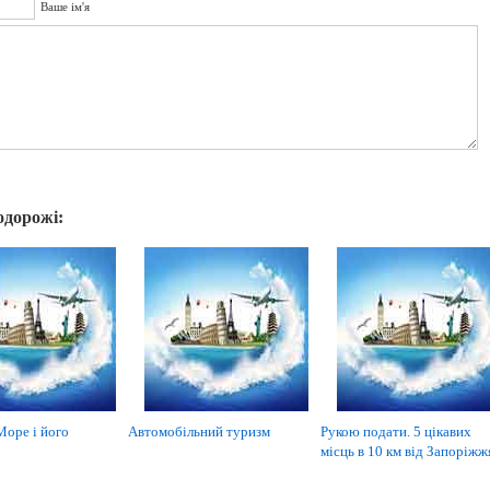
Ваше ім'я
одорожі:
Море і його
Автомобільний туризм
Рукою подати. 5 цікавих
місць в 10 км від Запоріжж