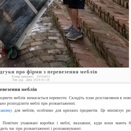
дгуки про фірми з перевезення меблів
Розмір оригіналу:
1056
x
852
Тип:
jpg
Дата:
2024-01-28
евезення меблів
предмети меблів вимагається перевезти. Складіть план розставляння в нов
ьно розподілити меблі при розвантаженні.
паковку
для меблів, особливо для крихких предметів. Це мінімізує ри
: Помітьте упаковані коробки і меблі, вказавши, куди вони мають б
дить час при розвантаженні і розпаковуванні.