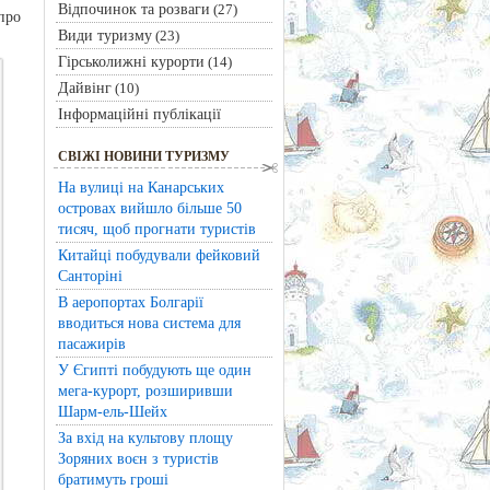
Відпочинок та розваги
(27)
про
Види туризму
(23)
Гірськолижні курорти
(14)
Дайвінг
(10)
Інформаційні публікації
СВІЖІ НОВИНИ ТУРИЗМУ
На вулиці на Канарських
островах вийшло більше 50
тисяч, щоб прогнати туристів
Китайці побудували фейковий
Санторіні
В аеропортах Болгарії
вводиться нова система для
пасажирів
У Єгипті побудують ще один
мега-курорт, розширивши
Шарм-ель-Шейх
За вхід на культову площу
Зоряних воєн з туристів
братимуть гроші