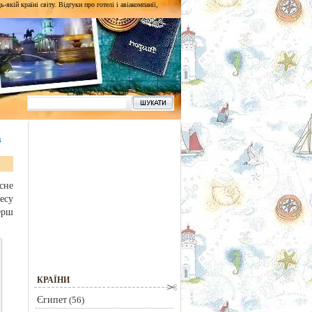
кій країні світу. Відгуки про готелі і авіакомпанії,
в
сне
есу
ерш
КРАЇНИ
Єгипет
(56)