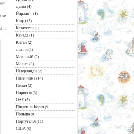
жди
Данія
(4)
Йорданія
(1)
йне
Кіпр
(15)
Казахстан
(1)
м і
Канада
(1)
Китай
(2)
Латвія
(2)
Маврикій
(2)
Мальта
(3)
Нідерланди
(2)
Німеччина
(14)
Непал
(2)
Норвегія
(3)
ОАЕ
(5)
Південна Корея
(5)
Польща
(9)
Португалія
(11)
США
(8)