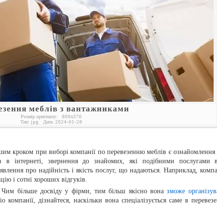
езення меблів з вантажниками
Розмір оригіналу:
800
x
370
Тип:
jpg
Дата:
2024-01-28
шим кроком при виборі компанії по перевезенню меблів є ознайомлення з
ів в інтернеті, звернення до знайомих, які подібними послугами 
явлення про надійність і якість послуг, що надаються. Наприклад, компа
ію і сотні хороших відгуків.
 Чим більше досвіду у фірми, тим більш якісно вона
зможе організув
о компанії, дізнайтеся, наскільки вона спеціалізується саме в перевезе