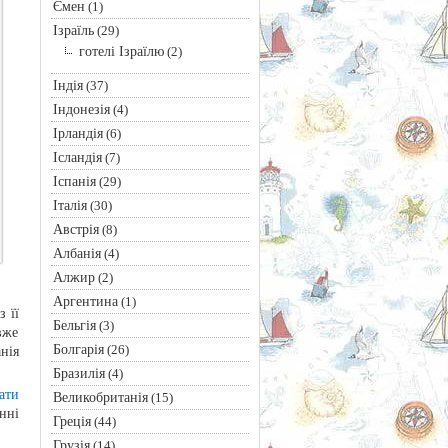
Ємен
(1)
Ізраїль
(29)
готелі Ізраїлю
(2)
Індія
(37)
Індонезія
(4)
Ірландія
(6)
Ісландія
(7)
Іспанія
(29)
Італія
(30)
Австрія
(8)
Албанія
(4)
Алжир
(2)
Аргентина
(1)
 її
Бельгія
(3)
вже
Болгарія
(26)
нія
Бразилія
(4)
ати
Великобританія
(15)
нні
Греція
(44)
Грузія
(14)