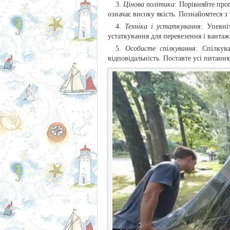
Цінова політика
: Порівняйте про
означає високу якість. Познайомтеся з
Техніка і устаткування
: Упевні
устаткування для перевезення і ванта
Особисте спілкування
: Спілкув
відповідальність. Поставте усі питання,