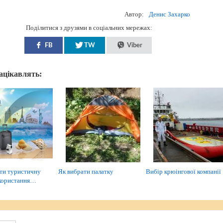
Автор:
Денис Захарко
Поділитися з друзями в соціальних мережах:
FB
TW
Viber
зацікавлять:
ти туристичну
Як вибрати палатку
Вибір крюінгової компанії
користання…