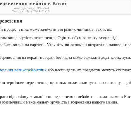
еревезення меблів в Києві
Розмір оригіналу:
992
x
571
Тип:
jpg
Дата:
2024-01-28
ревезення
й процес, і ціна може залежати від різних чинників, таких як:
 тим вище вартість перевезення. Оцініть об'єм вантажу заздалегідь.
робить вплив на вартість. Уточніть, чи включені витрати на паливо і про
Перевезення на верхні поверхи без ліфта може зажадати додаткових зусил
везення великогабаритних
або нестандартних предметів можуть стягуват
бно термінове перевезення, це також може вплинути на остаточну варті
рати відповідну компанію по перевезенню меблів з вантажниками в Києв
 забезпечивши максимальну зручність і збереження вашого майна.