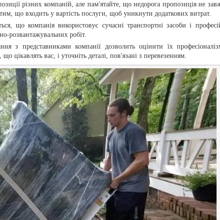
позиції різних компаній, але пам'ятайте, що недорога пропозиція не зав
 тим, що входить у вартість послуги, щоб уникнути додаткових витрат.
ться, що компанія використовує сучасні транспортні засоби і професі
жно-розвантажувальних робіт.
ання з представниками компанії дозволить оцінити їх професіоналіз
 що цікавлять вас, і уточніть деталі, пов'язані з перевезенням.