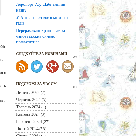
Аеропорт Абу-Дабі змінив
назву
У Анталії почалися мітинги
гідів
Перераховані країни, де за
чайові можна сильно
поплатитися
біг
CЛІДКУЙТЕ ЗА НОВИНАМИ
ь і
ися
ПОДОРОЖІ ЗА ЧАСОМ
сть
Липень 2024
(2)
Червень 2024
(3)
і і
Травень 2024
(3)
Квітень 2024
(3)
Березень 2024
(27)
Лютий 2024
(58)