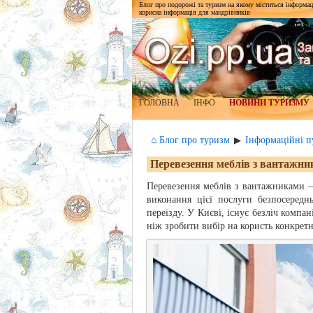
Блог про подорожі та туризм на якому міститься інформаці
корисна інформація для мандрівників
ГОЛОВНА
ІНФО
НОВИНИ ТУРИЗМУ
⌂ Блог про туризм
Інформаційні пу
▶
Перевезення меблів з вантажни
Перевезення меблів з вантажниками –
виконання цієї послуги безпосередн
переїзду. У Києві, існує безліч компа
ніж зробити вибір на користь конкретн