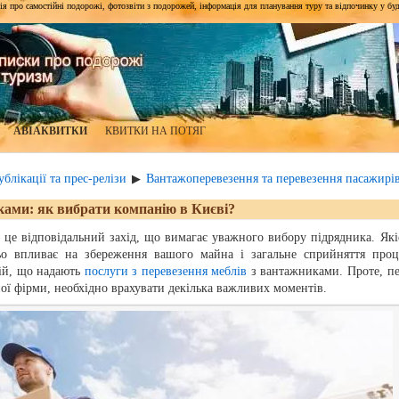
я про самостійні подорожі, фотозвіти з подорожей, інформація для планування туру та відпочинку у будь-я
АВІАКВИТКИ
КВИТКИ НА ПОТЯГ
блікації та прес-релізи
Вантажоперевезення та перевезення пасажирі
▶
ками: як вибрати компанію в Києві?
 це відповідальний захід, що вимагає уважного вибору підрядника. Які
ьо впливає на збереження вашого майна і загальне сприйняття проц
ній, що надають
послуги з перевезення меблів
з вантажниками. Проте, п
ої фірми, необхідно врахувати декілька важливих моментів.