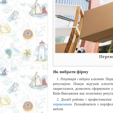
Перев
Як вибрати фірму
Репутація і відгуки клієнтів
: Пер
репутацією. Пошук відгуків клієнт
скористалися, дозволить сформувати у
Київ-Вантажник має позитивну репутац
Досвід роботи і професіоналізм
:
перевезення
. Познайомтеся з портфолі
меблів.