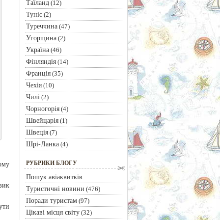
Таїланд
(12)
Туніс
(2)
Туреччина
(47)
Угорщина
(2)
Україна
(46)
Фінляндія
(14)
Франція
(35)
Чехія
(10)
Чилі
(2)
Чорногорія
(4)
Швейцарія
(1)
Швеція
(7)
Шрі-Ланка
(4)
РУБРИКИ БЛОГУ
ому
Пошук авіаквитків
зик
Туристичні новини
(476)
Поради туристам
(97)
ути
Цікаві місця світу
(32)