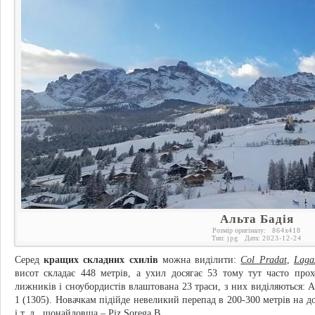
Альта Бадія
Розмір оригіналу:
864
x
418
Тип:
jpg
Дата:
2023-12-24
Серед
кращих складних схилів
можна виділити:
Col Pradat
,
Laga
висот складає 448 метрів, а ухил досягає 53 тому тут часто про
лижників і сноубордистів влаштована 23 траси, з них виділяються: Alti
1 (1305). Новачкам підійде невеликий перепад в 200-300 метрів на дор
і т. д., щонайдовша – Piz Sorega B.