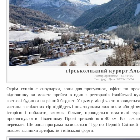
гірськолижний курорт Аль
Розмір оригіналу:
864
x
402
Тип:
jpg
Дата:
2023-12-24
Окрім схилів є сноупарки, зони для прогулянок, офіси по прок
відпочинку ви можете пройти в один з ресторанів італійської кух
гостьові будинки на різний бюджет. У цьому місці часто проводяться
частина засніжених гір підійдуть і початкуючим лижникам або дітя
історією і побачити, якомога більше, проводяться тематичні ту
простягнулася в Південному Тіролі тривалістю в 40 км. Вас чекают
перевали. Ще одна програма називається "Тур по Першій Світовій ві
покаже залишки артефактів і військові форти.