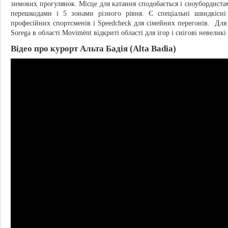
зимових прогулянок. Місце для катання сподобається і сноубордистам
перешкодами і 5 зонами різного рівня. Є спеціальні швидкісн
професійних спортсменів і Speedcheck для сімейних перегонів. Для ді
Sorega в області Movimënt відкриті області для ігор і снігові невеликі
Відео про курорт Альта Бадія (Alta Badia)