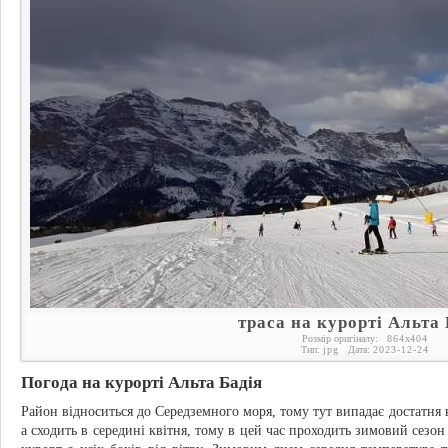
траса на курорті Альта 
Розмір оригіналу:
864
x
404
Тип:
jpg
Дата:
2023-12-24
Погода на курорті Альта Бадія
Район відноситься до Середземного моря, тому тут випадає достатня кі
а сходить в середині квітня, тому в цей час проходить зимовий сезо