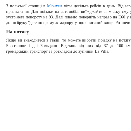
З польської столиці в
Мюнхен
літає декілька рейсів в день. Від а
призначення. Для поїздки на автомобілі виїжджайте за міську смугу
зустрінете повороту на 93. Далі плавно поверніть направо на Е60 у к
до Інсбруку їдьте по цьому ж маршруту, що описаний вище. Розпочина
На потягу
Якщо ви знаходитеся в Італії, то можете вибрати поїздку на потягу.
Брессаноне і дві Больцано. Відстань від них від 37 до 100 к
громадський транспорт за розкладом до зупинки La Villa.