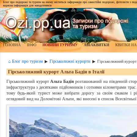
Блог про подорожі та туризм на якому міститься інформація про самостійні подорожі, фотозвіти з подор
корисна інформація для мандрівників
ГОЛОВНА
ІНФО
НОВИНИ ТУРИЗМУ
АВІАКВИТКИ
КВИТКИ НА
⌂ Блог про туризм
Гірськолижні курорти
▶
▶
Гірськолижний курорт А
Гірськолижний курорт Альта Бадія в Італії
Гірськолижний курорт
Альта Бадія
розташований на південній сторо
інфраструктура з десятками підйомників і сотнями кілометрами трас.
тому будь-який турист може вибрати дорогу за своїм смаком і рі
оглядовий вид на Доломітові Альпи, які внесені в список Всесвітн