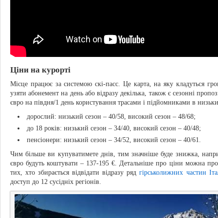
Ціни на курорті
Місце працює за системою скі-пасс. Це карта, на яку кладуться гр
узяти абонемент на день або відразу декілька, також є сезонні пропози
євро на півдня/1 день користування трасами і підйомниками в низьки
дорослий: низький сезон – 40/58, високий сезон – 48/68;
до 18 років: низький сезон – 34/40, високий сезон – 40/48;
пенсіонери: низький сезон – 34/52, високий сезон – 40/61.
Чим більше ви купуватимете днів, тим значніше буде знижка, напри
євро будуть коштувати – 137-195 €. Детальніше про ціни можна про
тих, хто збирається відвідати відразу ряд
гірськолижних частин Іта
доступ до 12 сусідніх регіонів.