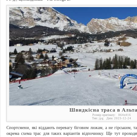
Швидкісна траса в Альта
Розмір оригіналу:
864
x
416
Тип:
jpg
Дата:
2023-12-24
Спортсмени, які віддають перевагу біговим лижам, а не гірським, 
окрема схема трас для таких варіантів відпочинку. Ще тут проход