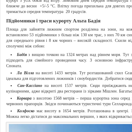
курорт з усіх боків від вітру. Зимовим днем середня температура т
ближче до весни +5/-5 °С. Влітку погода прихильна для довгих про
тримається середня температура 20 градусів.
Підйомники і траси курорту Альта Бадія
Площа для зайняття лижним спортом розділена на зони, на кож
встановлено 53 підйомники з більш ніж 130 км трас, з них 70 км син
для середнього рівня і 8 км чорних – високій складності. Схили ві
сполучені між собою:
Бадія
з вищою точкою на 1324 метрах над рівнем моря. Тут зб
підходить для сімейного проведення часу. З основною інфраст
Споната.
Ла Вілла
на висоті 1433 метрів. Тут розташований схил Gran 
ідеальна для підготовлених лижників і сноубордистів. Добратися сюди
Сан-Кассіано
на висоті 1537 метрів. Сюди приїжджають н
кулінарними, адже відкриті два ресторани із зірками Мішлен. Багатьо
Корвара
з висотою 1568 метрів – перша курортна зона серед 
червоних прапорців. Звідси починаються туристичні тури Селларонда 
Колфоско
має висоту в 1654 метрів. Розташована в центрі. 
Можна легко дістатися до максимальних вершин, з яких відкривається