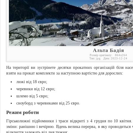
Альта Бадія
Розмір оригіналу:
864
x
264
Тип:
jpg
Дата:
2023-12-24
На території ви зустрінете десятки прокатних організацій біля на
взяти на прокат комплекти за наступною вартістю для дорослих:
лижі від 18 євро;
черевики від 12 євро;
шлемо від 5 євро;
сноуборд з черевиками від 25 євро.
Режим роботи
Гірськолижні підйомники і траси відкриті з 4 грудня по 10 квітн
зміни: ранішню і вечірню. Вдень велика перерва, в яку проводиться 
відкриття залежать від дня тижня: