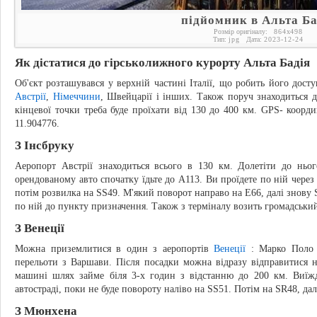
підйомник в Альта Ба
Розмір оригіналу:
864
x
498
Тип:
jpg
Дата:
2023-12-24
Як дістатися до гірськолижного курорту Альта Бадія
Об'єкт розташувався у верхній частині Італії, що робить його досту
Австрії
,
Німеччини
, Швейцарії і інших. Також поруч знаходиться д
кінцевої точки треба буде проїхати від 130 до 400 км. GPS- коорди
11.904776.
З Інсбруку
Аеропорт Австрії знаходиться всього в 130 км. Долетіти до нь
орендованому авто спочатку їдьте до А113. Ви проїдете по ній через
потім розвилка на SS49. М'який поворот направо на Е66, далі знову 
по ній до пункту призначення. Також з терміналу возить громадський
З Венеції
Можна приземлитися в один з аеропортів
Венеції
: Марко Поло а
перельоти з Варшави. Після посадки можна відразу відправитися 
машині шлях займе біля 3-х годин з відстанню до 200 км. Виїжд
автостраді, поки не буде повороту наліво на SS51. Потім на SR48, дал
З Мюнхена