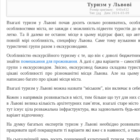
Туризм у Львові
Розмір оригіналу:
640
x
432
Тип:
jpg
Дата:
2024-03-09
Взагалі туризм у Львові почав досить сильно розвиватись, осо
особливостями міста, не завжди є можливість підвезти туристів до н
легко. Та й далеко не останнє місце в цьому відіграє факт, що авт
повній мірі особливість, специфіку Львова. Саме тому вузькими в
туристичні групи разом з екскурсоводами.
Особливістю екскурсійного туризму є те, що він є доволі бюджетним
знайти
помешкання для проживання
. А далі є два варіанти – самості
групи з екскурсоводом. Звісно, екскурсовод бажана складова турис
цікаві особливості про різноманітні місця Львова. Але на цьом
написано багато про цікаві місця міста.
Взагалі туризм у Львові можна назвати “міським”, він включає в себе
Кожен з напрямків розвивається в місті, тим більше що тут для них 
в Львові велика кількість архітетурних пам’яток, взагалі старе міст
тут існує ціла розважальна інфраструктура, яка задовольнить будь-ко
варіант відпочинку.
На думку багатьох експертів туризм у Львові необхідно розвивати
працювати щоб покращувати ті варіанти які вже є в наявності, а тако
На сьогоднішній день досить поширений культурний туризм, тим біл