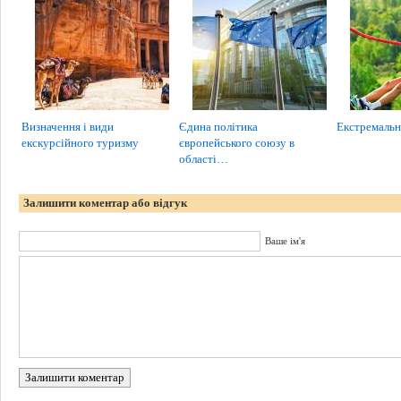
Визначення і види
Єдина політика
Екстремальн
екскурсійного туризму
європейського союзу в
області…
Залишити коментар або відгук
Ваше ім'я
Залишити коментар