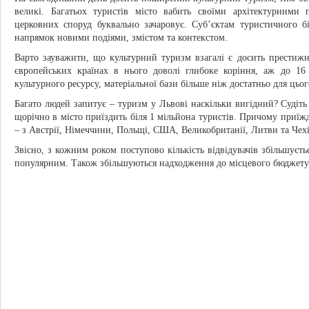
великі. Багатьох туристів місто вабить своїми архітектурними 
церковних споруд буквально зачаровує. Суб’єктам туристичного б
напрямок новими подіями, змістом та контекстом.
Варто зауважити, що культурний туризм взагалі є досить престиж
європейських країнах в нього доволі глибоке коріння, аж до 16
культурного ресурсу, матеріальної бази більше ніж достатньо для цьог
Багато людей запитує – туризм у Львові наскільки вигідний? Судіть
щорічно в місто приїздить біля 1 мільйона туристів. Причому приїжд
– з Австрії, Німеччини, Польщі, США, Великобританії, Литви та Чехі
Звісно, з кожним роком поступово кількість відвідувачів збільшуєть
популярним. Також збільшуються надходження до місцевого бюджету