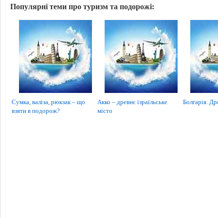
Популярні теми про туризм та подорожі:
Сумка, валіза, рюкзак – що
Акко – древнє ізраїльське
Болгарія. Др
взяти в подорож?
місто