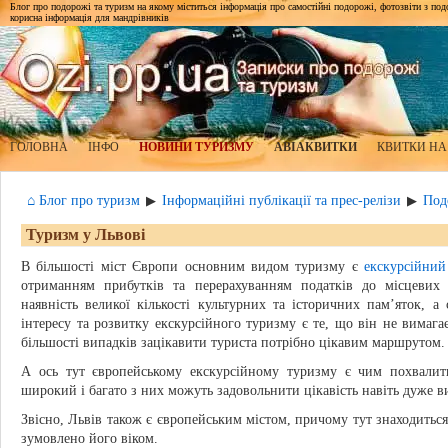
Блог про подорожі та туризм на якому міститься інформація про самостійні подорожі, фотозвіти з подор
корисна інформація для мандрівників
ГОЛОВНА
ІНФО
НОВИНИ ТУРИЗМУ
АВІАКВИТКИ
КВИТКИ НА
⌂ Блог про туризм
Інформаційні публікації та прес-релізи
Под
▶
▶
Туризм у Львові
В більшості міст Європи основним видом туризму є
екскурсійний
отриманням прибутків та перерахуванням податків до місцевих
наявність великої кількості культурних та історичних пам’яток,
інтересу та розвитку екскурсійного туризму є те, що він не вимага
більшості випадків зацікавити туриста потрібно цікавим маршрутом.
А ось тут європейському екскурсійному туризму є чим похвалити
широкий і багато з них можуть задовольнити цікавість навіть дуже 
Звісно, Львів також є європейським містом, причому тут знаходиться
зумовлено його віком.