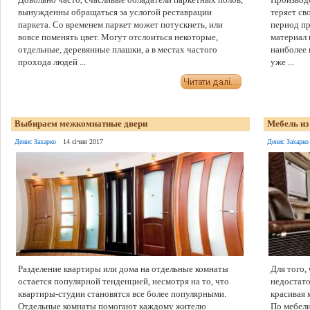
вынужденны обращаться за услогой реставрации
теряет св
паркета. Со временем паркет может потускнеть, или
период пр
вовсе поменять цвет. Могут отслоиться некоторые,
материал
отдельные, деревянные плашки, а в местах частого
наиболее
прохода людей ...
уже ...
Выбираем межкомнатные двери
Мебель из
Денис Захарко
14 січня 2017
Денис Захарко
Разделение квартиры или дома на отдельные комнаты
Для того,
остается популярной тенденцией, несмотря на то, что
недостато
квартиры-студии становятся все более популярными.
красивая 
Отдельные комнаты помогают каждому жителю
По мебели