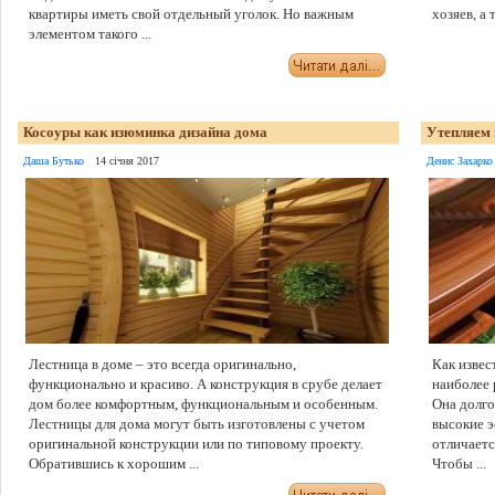
квартиры иметь свой отдельный уголок. Но важным
хозяев, а 
элементом такого ...
Косоуры как изюминка дизайна дома
Утепляем 
Даша Бутько
14 січня 2017
Денис Захарко
Лестница в доме – это всегда оригинально,
Как извес
функционально и красиво. А конструкция в срубе делает
наиболее 
дом более комфортным, функциональным и особенным.
Она долго
Лестницы для дома могут быть изготовлены с учетом
высокие э
оригинальной конструкции или по типовому проекту.
отличаетс
Обратившись к хорошим ...
Чтобы ...