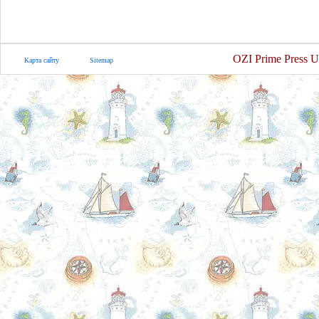
OZI Prime Press U
Карта сайту
Sitemap