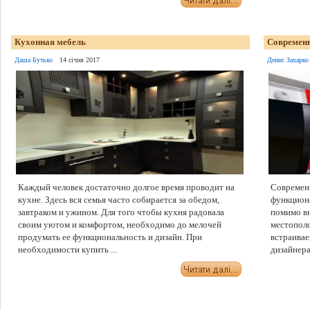
Кухонная мебель
Современн
Даша Бутько
14 січня 2017
Денис Захарко
Каждый человек достаточно долгое время проводит на
Современн
кухне. Здесь вся семья часто собирается за обедом,
функциона
завтраком и ужином. Для того чтобы кухня радовала
помимо вн
своим уютом и комфортом, необходимо до мелочей
местополо
продумать ее функциональность и дизайн. При
встраива
необходимости купить ...
дизайнера,