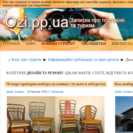
Блог про подорожі та туризм на якому міститься інформація про самостійні подорожі, фотозвіти з подор
корисна інформація для мандрівників
ГОЛОВНА
ІНФО
НОВИНИ ТУРИЗМУ
АВІАКВИТКИ
КВИТКИ НА
⌂ Блог про туризм
Інформаційні публікації та прес-релізи
▶
▶
Диза
КАТЕГОРІЯ
ДИЗАЙН ТА РЕМОНТ
: ЦІКАВІ ФАКТИ, СТАТТІ, ВІДГУКИ ТА 
Четыре критерия выбора кухонных стульев и табуретов
Как выбир
Денис Захарко
18 березня 2018 |
1 Коментар
Денис Захарко