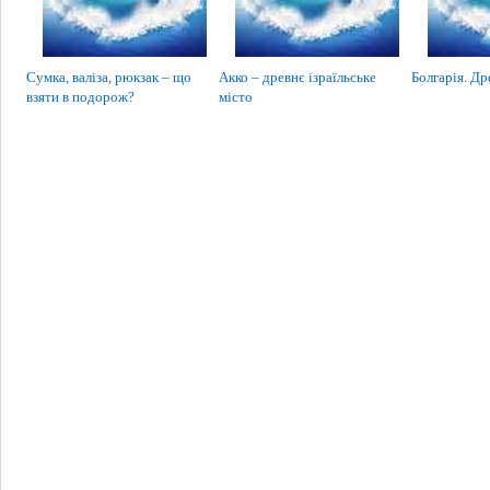
Сумка, валіза, рюкзак – що
Акко – древнє ізраїльське
Болгарія. Др
взяти в подорож?
місто