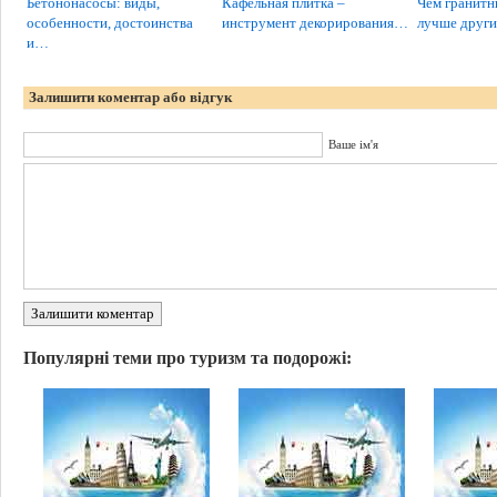
Бетононасосы: виды,
Кафельная плитка –
Чем гранитн
особенности, достоинства
инструмент декорирования…
лучше други
и…
Залишити коментар або відгук
Ваше ім'я
Залишити коментар
Популярні теми про туризм та подорожі: