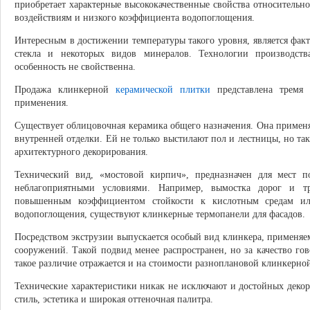
приобретает характерные высококачественные свойства относительн
воздействиям и низкого коэффициента водопоглощения.
Интересным в достижении температуры такого уровня, является факт
стекла и некоторых видов минералов. Технологии производс
особенность не свойственна.
Продажа клинкерной
керамической плитки
представлена тремя 
применения.
Существует облицовочная керамика общего назначения. Она применя
внутренней отделки. Ей не только выстилают пол и лестницы, но та
архитектурного декорирования.
Технический вид, «мостовой кирпич», предназначен для мест п
неблагоприятными условиями. Например, вымостка дорог и тр
повышенным коэффициентом стойкости к кислотным средам и
водопоглощения, существуют клинкерные термопанели для фасадов.
Посредством экструзии выпускается особый вид клинкера, применя
сооружений. Такой подвид менее распространен, но за качество гов
такое различие отражается и на стоимости разноплановой клинкерно
Технические характеристики никак не исключают и достойных деко
стиль, эстетика и широкая оттеночная палитра.