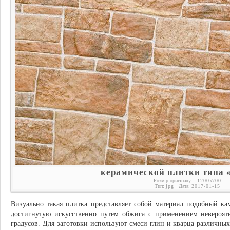
керамической плитки типа 
Розмір оригіналу:
1200
x
700
Тип:
jpg
Дата:
2017-01-15
Визуально такая плитка представляет собой материал подобный к
достигнутую искусственно путем обжига с применением невероят
градусов. Для заготовки используют смеси глин и кварца различных