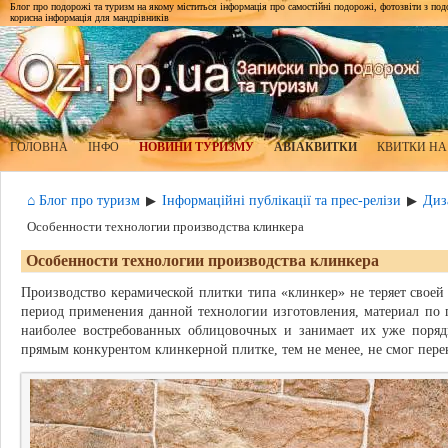
Блог про подорожі та туризм на якому міститься інформація про самостійні подорожі, фотозвіти з подор
корисна інформація для мандрівників
ГОЛОВНА
ІНФО
НОВИНИ ТУРИЗМУ
АВІАКВИТКИ
КВИТКИ НА
⌂ Блог про туризм
Інформаційні публікації та прес-релізи
Диз
▶
▶
Особенности технологии производства клинкера
Особенности технологии производства клинкера
Производство керамической плитки типа «клинкер» не теряет своей 
период применения данной технологии изготовления, материал по
наиболее востребованных облицовочных и занимает их уже порядк
прямым конкурентом клинкерной плитке, тем не менее, не смог перен