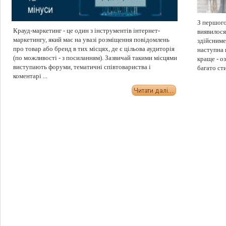
З першого
Крауд-маркетинг - це один з інструментів інтернет-
виявилося
маркетингу, який має на увазі розміщення повідомлень
здійсниме
про товар або бренд в тих місцях, де є цільова аудиторія
наступна 
(по можливості - з посиланням). Зазвичай такими місцями
краще - о
виступають форуми, тематичні співтовариства і
багато сти
коментарі ...