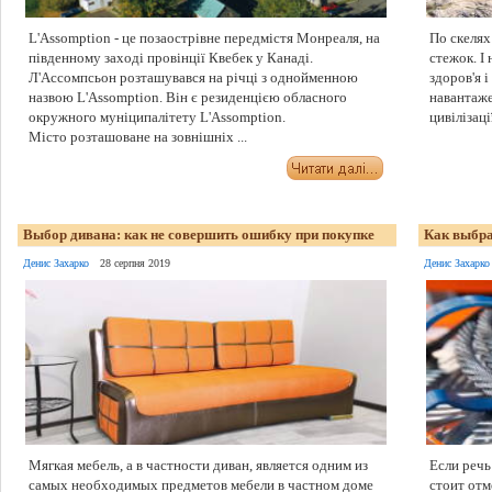
L'Assomption - це позаострівне передмістя Монреаля, на
По скелях
південному заході провінції Квебек у Канаді.
стежок. І 
Л'Ассомпсьон розташувався на річці з однойменною
здоров'я 
назвою L'Assomption. Він є резиденцією обласного
навантаже
окружного муніципалітету L'Assomption.
цивілізац
Місто розташоване на зовнішніх ...
Выбор дивана: как не совершить ошибку при покупке
Как выбра
Денис Захарко
28 серпня 2019
Денис Захарко
Мягкая мебель, а в частности диван, является одним из
Если речь
самых необходимых предметов мебели в частном доме
стоит отм