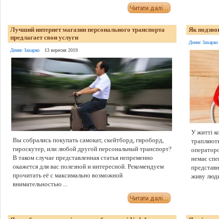
Лучший интернет магазин персонального транспорта
Як подзво
предлагает свои услуги
Денис Захарко
Денис Захарко
13 вересня 2019
У житті к
Вы собрались покупать самокат, скейтборд, гироборд,
трапляють
гироскутер, или любой другой персональный транспорт?
операторо
В таком случае представленная статья непременно
немає спе
окажется для вас полезной и интересной. Рекомендуем
представн
прочитать её с максимально возможной
живу люди
внимательностью ...