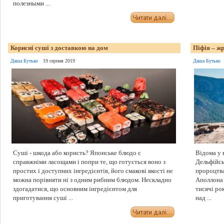
полезными ...
Корисні суші з доставкою на дом
Піфія – ж
Даша Бутько
19 серпня 2019
Даша Бутько
Суші - шкода або користь? Японське блюдо є
Відома у 
справжніми ласощами і попри те, що готується воно з
Дельфійсь
простих і доступних інгредієнтів, його смакові якості не
пророцтва
можна порівняти ні з одним рибним блюдом. Нескладно
Аполлона 
здогадатися, що основним інгредієнтом для
тисячі ро
приготування суші ...
над ...