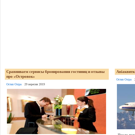
Сравниваем сервисы бронирования гостиниц и отзывы
Авіаквитк
про «Островок»
Остап Озіра
Остап Озіра
29 вересня 2019
Число тур