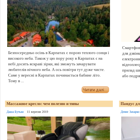
Смартфон 
Безпосередньо осінь в Карпатах є порою теплого сонця і
для дзвінк
високого неба. Також у цю пору року в Карпатах є на
електронн
небі досить яскраві зірки, які зможуть зачарувати
відеоплеє
любителів нічного неба. А ось повітря тут дуже чисте.
прилад шв
Саме у вересні в Карпатах починається бабине літо.
або подряп
Тому в ...
Массажное кресло: чем полезно и типы
Пандус дл
Даша Бутько
11 вересня 2019
Денис Захарко