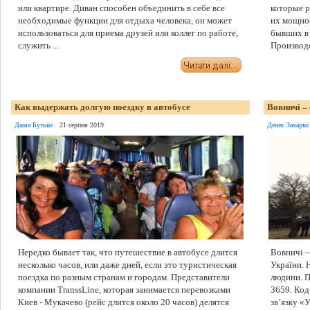
или квартире. Диван способен объединить в себе все
которые р
необходимые функции для отдыха человека, он может
их мощно
использоваться для приема друзей или коллег по работе,
бывших в 
служить ...
Производс
Как выдержать долгую поездку в автобусе
Вовничі –
Даша Бутько
21 серпня 2019
Денис Захарко
Нередко бывает так, что путешествие в автобусе длится
Вовничі –
несколько часов, или даже дней, если это туристическая
України. 
поездка по разным странам и городам. Представители
людини. П
компании TranssLine, которая занимается перевозками
3659. Ко
Киев - Мукачево (рейс длится около 20 часов) делятся
зв’язку «