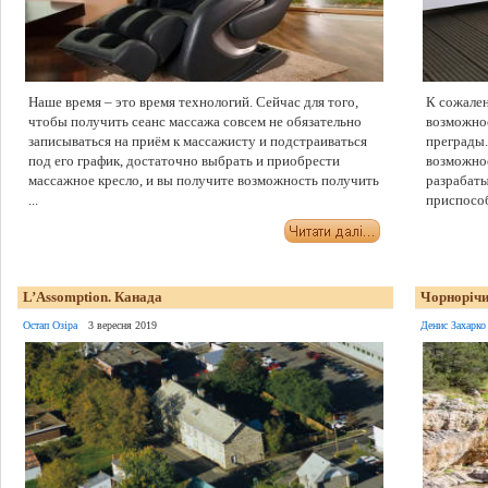
Наше время – это время технологий. Сейчас для того,
К сожале
чтобы получить сеанс массажа совсем не обязательно
возможнос
записываться на приём к массажисту и подстраиваться
преграды.
под его график, достаточно выбрать и приобрести
возможно
массажное кресло, и вы получите возможность получить
разрабат
...
приспособ
L’Assomption. Канада
Чорнорічи
Остап Озіра
3 вересня 2019
Денис Захарко