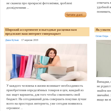
отвечать 
не скажеш про прекрасні фотознімки, зроблені
удобной и
досвідченими ...
понимать, 
Широкий ассортимент и выгодные расценки вам
Як узнати
предложит наш интернет гипермаркет
Остап Озіра
Даша Бутько
17 вересня 2019
Випадки, 
У каждого человека в жизни возникает необходимость
не рідкіст
приобретения определённых товаров и цен, каждый из
знайти не
нас ищет варианты, для того чтобы сэкономить свой
звичайні.
бюджет. На сегодняшний день совершать покупки лучше
якщо ви н
всего на просторах интернета, уже сегодня появилось
огромное ...