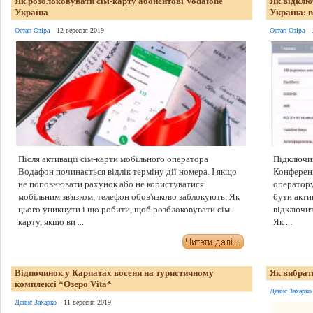
Як розблоковувати сім-карту абонентові Vodafone
Як відклю
Україна
Україна: в
Остап Озіра
12 вересня 2019
Остап Озіра
Після активації сім-карти мобільного оператора
Підключив
Водафон починається відлік терміну дії номера. І якщо
Конференц
не поповнювати рахунок або не користуватися
оператор
мобільним зв'язком, телефон обов'язково заблокують. Як
бути акти
цього уникнути і що робити, щоб розблоковувати сім-
відключит
карту, якщо ви ...
Як ...
Відпочинок у Карпатах восени на туристичному
Як вибрат
комплексі *Озеро Vita*
Денис Захарко
Денис Захарко
11 вересня 2019