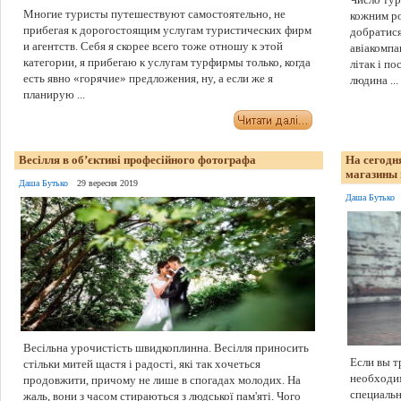
Многие туристы путешествуют самостоятельно, не
кожним ро
прибегая к дорогостоящим услугам туристических фирм
добратися
и агентств. Себя я скорее всего тоже отношу к этой
авіакомпа
категории, я прибегаю к услугам турфирмы только, когда
літак і п
есть явно «горячие» предложения, ну, а если же я
людина ...
планирую ...
Весілля в об’єктиві професійного фотографа
На сегодн
магазины 
Даша Бутько
29 вересня 2019
Даша Бутько
Весільна урочистість швидкоплинна. Весілля приносить
Если вы т
стільки митей щастя і радості, які так хочеться
необходи
продовжити, причому не лише в спогадах молодих. На
специаль
жаль, вони з часом стираються з людської пам'яті. Чого