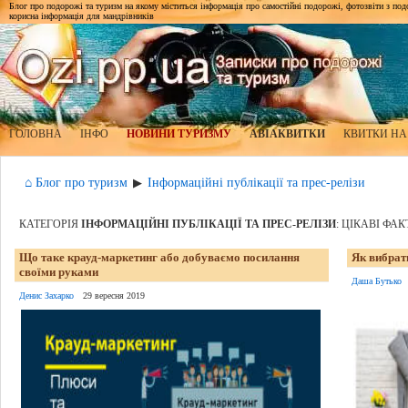
Блог про подорожі та туризм на якому міститься інформація про самостійні подорожі, фотозвіти з подор
корисна інформація для мандрівників
ГОЛОВНА
ІНФО
НОВИНИ ТУРИЗМУ
АВІАКВИТКИ
КВИТКИ НА
⌂ Блог про туризм
Інформаційні публікації та прес-релізи
▶
КАТЕГОРІЯ
ІНФОРМАЦІЙНІ ПУБЛІКАЦІЇ ТА ПРЕС-РЕЛІЗИ
: ЦІКАВІ ФА
Що таке крауд-маркетинг або добуваємо посилання
Як вибрат
своїми руками
Даша Бутько
Денис Захарко
29 вересня 2019