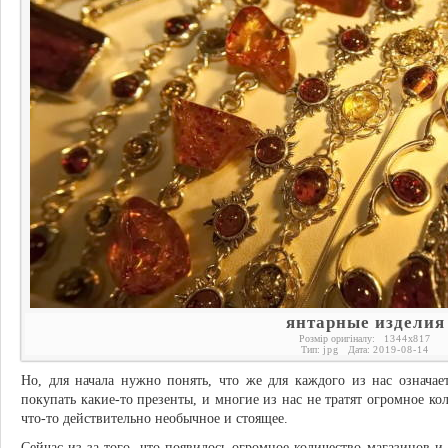
янтарные изделия
Розмір оригіналу:
1344
x
817
Тип:
jpg
Дата:
2019-08-14
Но, для начала нужно понять, что же для каждого из нас означа
покупать какие-то презенты, и многие из нас не тратят огромное ко
что-то действительно необычное и стоящее.
Сейчас из-за того, что появилось огромное количество магазинов и