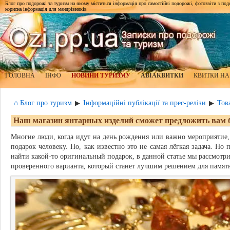
Блог про подорожі та туризм на якому міститься інформація про самостійні подорожі, фотозвіти з подор
корисна інформація для мандрівників
ГОЛОВНА
ІНФО
НОВИНИ ТУРИЗМУ
АВІАКВИТКИ
КВИТКИ НА
⌂ Блог про туризм
Інформаційні публікації та прес-релізи
Тов
▶
▶
Наш магазин янтарных изделий сможет предложить вам 
Многие люди, когда идут на день рождения или важно мероприятие
подарок человеку. Но, как известно это не самая лёгкая задача. Но 
найти какой-то оригинальный подарок, в данной статье мы рассмотр
проверенного варианта, который станет лучшим решением для памятн