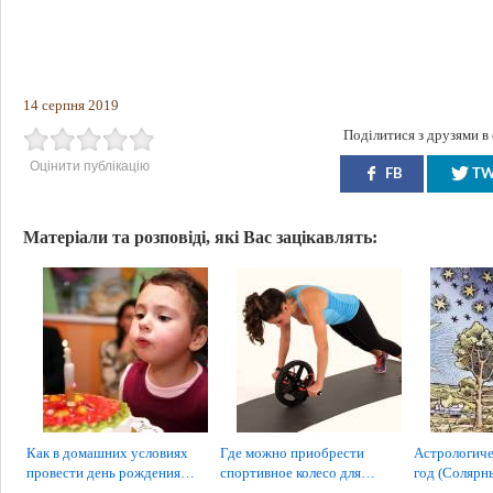
14 серпня 2019
Поділитися з друзями в
Оцінити публікацію
FB
T
Матеріали та розповіді, які Вас зацікавлять:
Как в домашних условиях
Где можно приобрести
Астрологиче
провести день рождения…
спортивное колесо для…
год (Соляр