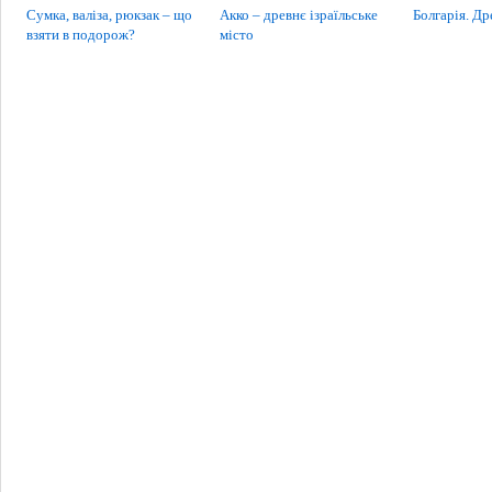
Сумка, валіза, рюкзак – що
Акко – древнє ізраїльське
Болгарія. Др
взяти в подорож?
місто