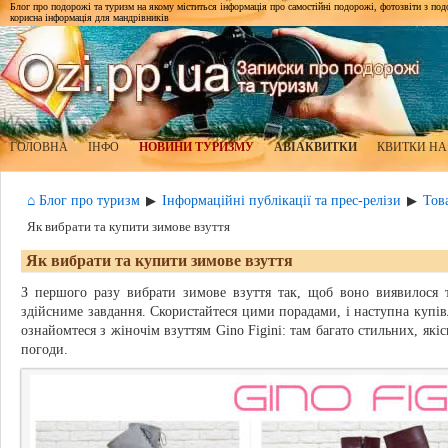
Блог про подорожі та туризм на якому міститься інформація про самостійні подорожі, фотозвіти з подор
корисна інформація для мандрівників
ГОЛОВНА
ІНФО
НОВИНИ ТУРИЗМУ
АВІАКВИТКИ
КВИТКИ НА
⌂ Блог про туризм
Інформаційні публікації та прес-релізи
Тов
▶
▶
Як вибрати та купити зимове взуття
Як вибрати та купити зимове взуття
З першого разу вибрати зимове взуття так, щоб воно виявилося 
здійсниме завдання. Скористайтеся цими порадами, і наступна купі
ознайомтеся з жіночім взуттям Ginо Figini: там багато стильних, які
погоди.