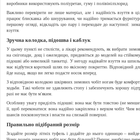
виробники використовують поліуретан, гуму і полівінілхлорид.
Важливо перевірити не лише матеріал, але і надійність взуття в ці
працює блискавка або шнурування, чи надійно тримається фурніту
першому огляді, відкладіть цю пару і переходьте до наступної: зима
взуття.
Зручна колодка, підошва і каблук
У цьому пункті не стилісти, а лікарі рекомендують, як вибрати зимо
на снігопади, дощ і ожеледицю, придивіться до моделей на стійкому
підошві або невеликій танкетці. У негоду надівайте взуття на шпиль
має відбутися короткий шлях по якісному покриттю. Відповідний дл
йде назад, якщо ви легко подасте носок вперед.
З відповідною колодкою шкіряних зимових чобіт ногам буде комфортно
ходьби. Такі чоботи не здавлюють стопу і забезпечують хорошу підтр
разі не має бути м'яким.
Особливу увагу приділіть підошві: вона має бути товстою (не менше 
її, щоб переконатися: вона надійно закріплена з верхом чобіт. Чим 
шансів посковзнутися і впасти на слизькій поверхні.
Правильно підібраний розмір
Згадайте розмір літніх туфель і додайте до нього одиницю – вийде
Чому розмір зимових чобіт має бути більший? Перше: необхідно пер