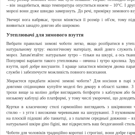
– він знадобиться, якщо температура опуститься нижче – 10°C. І друг
морозі вони дуже швидко замерзнуть. До речі, примірку зимового вз
Увечері нога набрякає, трохи міняється її розмір і об'єм, тому пі
виявиться занадто довгою або широкою.
Утеплювачі для зимового взуття
Вибрати правильні зимові чоботи легко, якщо розібратися в уте
натуральному хутру: екологічному матеріалу, який довго служить
мороз. Запам'ятайте: натуральне хутро – тільки на шкурі, а ось тк
Популярні варіанти такого утеплювача – овчина і хутро кролика. Зр
взуття, щоб добре висушити. І краще запастися мінімум двома пара
служби і забезпечуєте можливість повного висихання.
Збираєтеся придбати жіночі зимові чоботи? Для носіння в парі
довгими спідницями купуйте моделі без декору в області халяви. 
трохи вище за коліно добре виглядають ботфорти з каблуком або бе
низькому каблуці або платформі, у тому числі укорочені, що доходят
Куртки в класичному стилі гармонійно виглядають з шкіряними ч
стилю – з угги і високими черевиками на шнуруванні. З пуховиком
на плоскій підошві або танкетці, а з пальтом середньої довжини – в
натуральної шкіри ginо figini, яке підкреслить ваш бездоганний стиль
Чоботи для чоловіків традиційно коротші і строгіші, вони добре гар