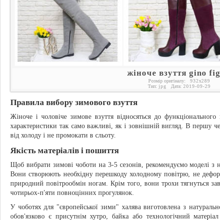
жіноче взуття ginо fig
Розмір оригіналу:
932
x
289
Тип:
jpg
Дата:
2019-09-29
Правила вибору зимового взуття
Жіноче і чоловіче зимове взуття відносяться до функціонального 
характеристики так само важливі, як і зовнішній вигляд. В першу ч
від холоду і не промокати в сльоту.
Якість матеріалів і пошиття
Щоб вибрати зимові чоботи на 3-5 сезонів, рекомендуємо моделі з 
Вони створюють необхідну перешкоду холодному повітрю, не дефор
природний повітрообмін ногам. Крім того, вони трохи тягнуться з
чотирьох-п'яти повноцінних прогулянок.
У чоботях для "європейської зими" халява виготовлена з натуральн
обов'язково є присутнім хутро, байка або технологічний матеріа