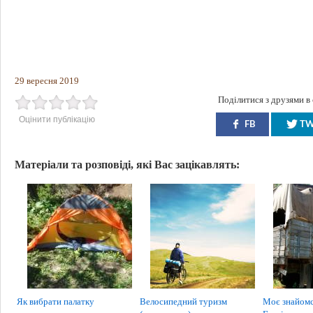
29 вересня 2019
Поділитися з друзями в
Оцінити публікацію
FB
T
Матеріали та розповіді, які Вас зацікавлять:
Як вибрати палатку
Велосипедний туризм
Моє знайомст