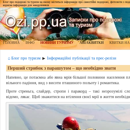
Блог про подорожі та туризм на якому міститься інформація про самостійні подорожі, фотозвіти з подор
корисна інформація для мандрівників
ГОЛОВНА
ІНФО
НОВИНИ ТУРИЗМУ
АВІАКВИТКИ
КВИТКИ НА
⌂ Блог про туризм
Інформаційні публікації та прес-релізи
▶
Перший стрибок з парашутом – що необхідно знати
Напевно, це потаємна або явна мрія більшої половини населення п
вільного падіння, вид з висоти пташиного польоту і романтика.
Проте стреньга, слайдер, стропи і паракорд – такі незрозумілі сло
відомо, лякає. Щоб зважитися на втілення своєї мрії в життя необхідн