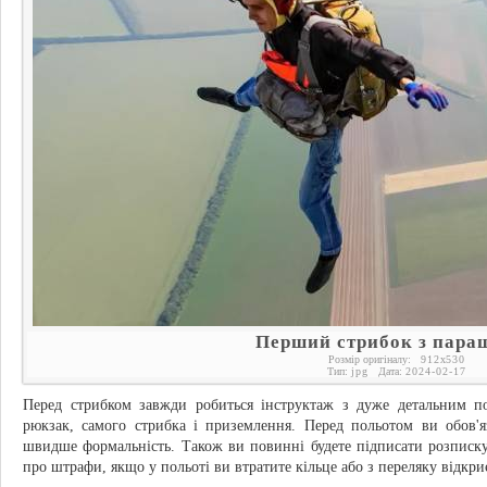
Перший стрибок з пара
Розмір оригіналу:
912
x
530
Тип:
jpg
Дата:
2024-02-17
Перед стрибком завжди робиться інструктаж з дуже детальним по
рюкзак, самого стрибка і приземлення. Перед польотом ви обов'я
швидше формальність. Також ви повинні будете підписати розписку 
про штрафи, якщо у польоті ви втратите кільце або з переляку відкри