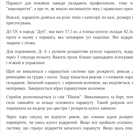
Парашут для новачків завжди укладають професіонали, тому п
"нерозкриття", а про те, як вчасно висмикнути чеку і правильно при
Взагалі, парашути діляться на різні типи і категорії по вазі, розміру
пристосувань.
Д1-5У, в народі "Дуб", має вагу 17,5 кг, а площа куполу складає 82,
проте в ньому є перевага, яка затьмарює усі недоліки. Він відкр
людини з літака.
Для порівняння, Д- 6 з ручним розкриттям куполу парашуту, відк
через 3 секунди польоту. Важить трохи більше одинадцяти кілограмів
і м'який в управлінні.
Щоб не вивалиться з парашутної системи при розкритті, рюкзак 
ремінцями на грудях і ногах. Ззаду вішається рюкзак з головним пар
складання. Запасний парашут, з червоним колечком, що виділяється, в
екіпіровки. Завершується образ парашутним шоломом.
Стрибок розпочинається із слів "Пішов". Вивалившись за борт, почин
сили смикайте за кільце основного парашуту. Такий рахунок пот
порахувала на видиху раз-два-три і розкрила купол завчасно.
Через пару секунд ви відчуєте ривок, що означає вдале розкрит
перевірити, чи увесь купол відкритий. Якщо все пройшло успішно, 
систему, що страхує відкриття запасного парашуту. Якщо щось пішл