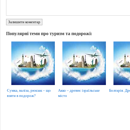
Залишити коментар
Популярні теми про туризм та подорожі:
Сумка, валіза, рюкзак – що
Акко – древнє ізраїльське
Болгарія. Др
взяти в подорож?
місто