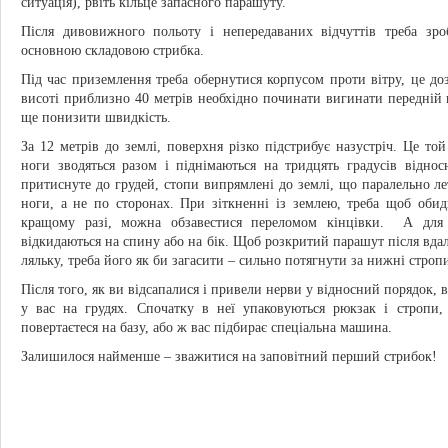
ситуація), рвіть кільце запасного парашуту.
Після дивовижного польоту і непередаваних відчуттів треба зр
основною складовою стрибка.
Під час приземлення треба обернутися корпусом проти вітру, це до
висоті приблизно 40 метрів необхідно починати вигинати передній 
ще понизити швидкість.
За 12 метрів до землі, поверхня різко підстрибує назустріч. Це то
ноги зводяться разом і піднімаються на тридцять градусів віднос
притиснуте до грудей, стопи випрямлені до землі, що паралельно лет
ноги, а не по сторонах. При зіткненні із землею, треба щоб оби
кращому разі, можна обзавестися переломом кінцівки. А для 
відкидаються на спину або на бік. Щоб розкритий парашут після вда
ляльку, треба його як би загасити – сильно потягнути за нижні строп
Після того, як ви відсапалися і привели нерви у відносний порядок, 
у вас на грудях. Спочатку в неї упаковуються рюкзак і стропи
повертаєтеся на базу, або ж вас підбирає спеціальна машина.
Залишилося найменше – зважитися на заповітний перший стрибок!