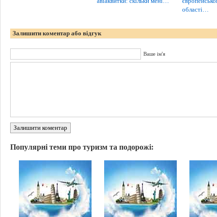
авіаквитки: скільки мені…
європейсько
області…
Залишити коментар або відгук
Ваше ім'я
Залишити коментар
Популярні теми про туризм та подорожі: