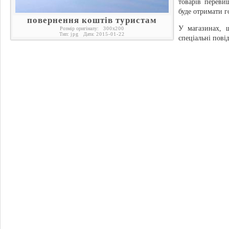
товарів переви
буде отримати г
повернення коштів туристам
У магазинах, щ
Розмір оригіналу:
300
x
200
Тип:
jpg
Дата:
2015-01-22
спеціальні пові