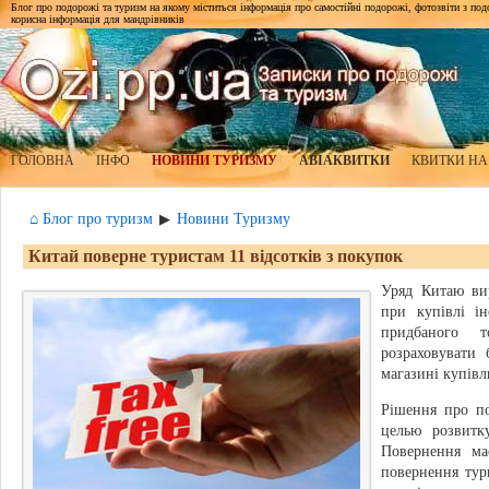
Блог про подорожі та туризм на якому міститься інформація про самостійні подорожі, фотозвіти з подор
корисна інформація для мандрівників
ГОЛОВНА
ІНФО
НОВИНИ ТУРИЗМУ
АВІАКВИТКИ
КВИТКИ НА
⌂ Блог про туризм
Новини Туризму
▶
Китай поверне туристам 11 відсотків з покупок
Уряд Китаю вир
при купівлі і
придбаного 
розраховувати
магазині купівл
Рішення про п
цeлью розвитку
Повернення ма
повернення тур