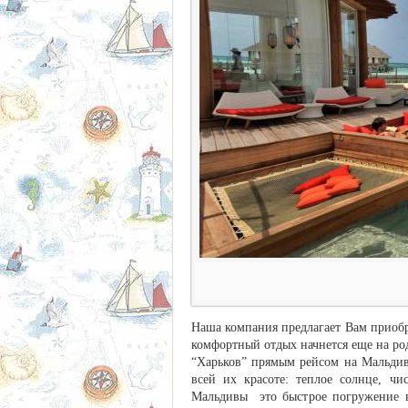
Наша компания предлагает Вам приобр
комфортный отдых начнется еще на род
“Харьков” прямым рейсом на Мальдив
всей их красоте: теплое солнце, ч
Мальдивы это быстрое погружение в 