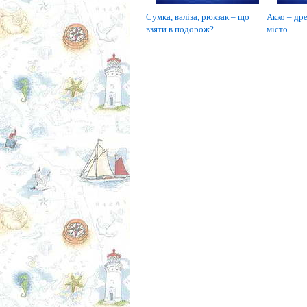
Сумка, валіза, рюкзак – що
Акко – дре
взяти в подорож?
місто