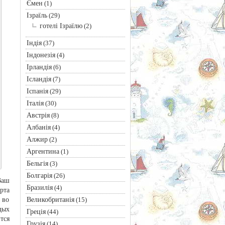
Ємен
(1)
Ізраїль
(29)
готелі Ізраїлю
(2)
Індія
(37)
Індонезія
(4)
Ірландія
(6)
Ісландія
(7)
Іспанія
(29)
Італія
(30)
Австрія
(8)
Албанія
(4)
Алжир
(2)
Аргентина
(1)
Бельгія
(3)
Болгарія
(26)
Ваш
Бразилія
(4)
рта
Великобританія
 во
(15)
дых
Греція
(44)
тся
Грузія
(14)