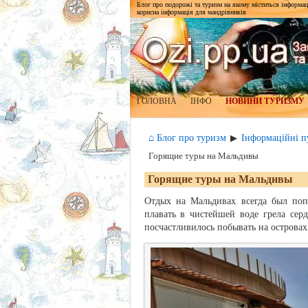
Блог про подорожі та туризм на якому міститься інформаці
корисна інформація для мандрівників
ГОЛОВНА
ІНФО
НОВИНИ ТУРИЗМУ
⌂ Блог про туризм
Інформаційні пу
▶
Горящие туры на Мальдивы
Горящие туры на Мальдивы
Отдых на Мальдивах всегда был поп
плавать в чистейшей воде грела серд
посчастливилось побывать на островах