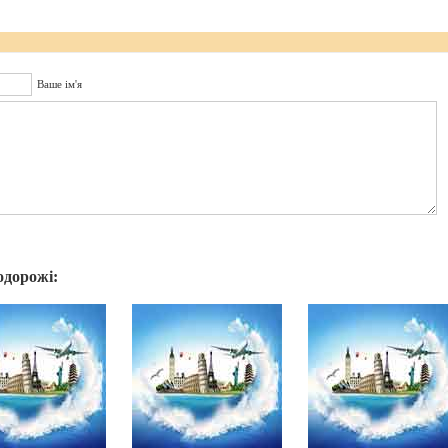
Ваше ім'я
одорожі: