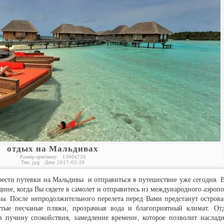
отдых на Мальдивах
Розмір оригіналу:
1300
x
720
Тип:
jpg
Дата:
2017-02-26
ести путевки на Мальдивы и отправиться в путешествие уже сегодня. 
ине, когда Вы сядете в самолет и отправитесь из международного аэропо
ы. После непродолжительного перелета перед Вами предстанут острова
истые песчаные пляжи, прозрачная вода и благоприятный климат. От
пучину спокойствия, замедление времени, которое позволит наслади