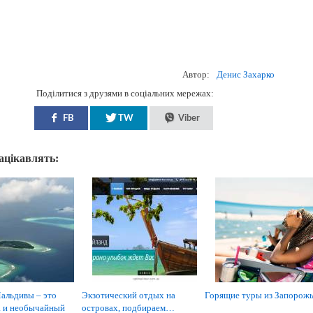
Автор:
Денис Захарко
Поділитися з друзями в соціальних мережах:
FB
TW
Viber
зацікавлять:
альдивы – это
Экзотический отдых на
Горящие туры из Запорож
 и необычайный
островах, подбираем…