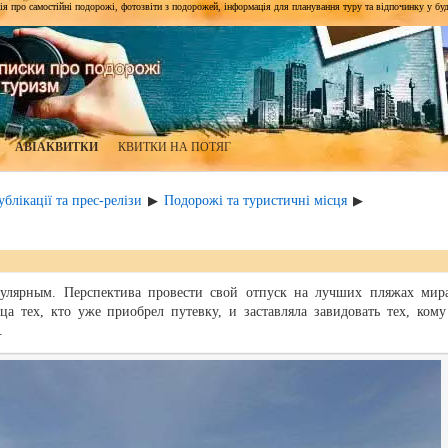
я про самостійні подорожі, фотозвіти з подорожей, інформація для планування туру та відпочинку у будь-я
АВІАКВИТКИ
КВИТКИ НА ПОТЯГ
блікації та прес-релізи
Подорожі та туристичні місця
▶
▶
улярным. Перспектива провести свой отпуск на лучших пляжах мир
ца тех, кто уже приобрел путевку, и заставляла завидовать тех, кому
.