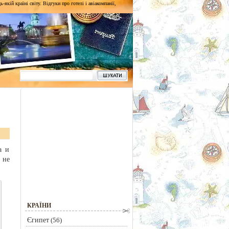
кій країні світу. Відгуки про готелі і авіакомпанії,
а и
 не
КРАЇНИ
Єгипет
(56)