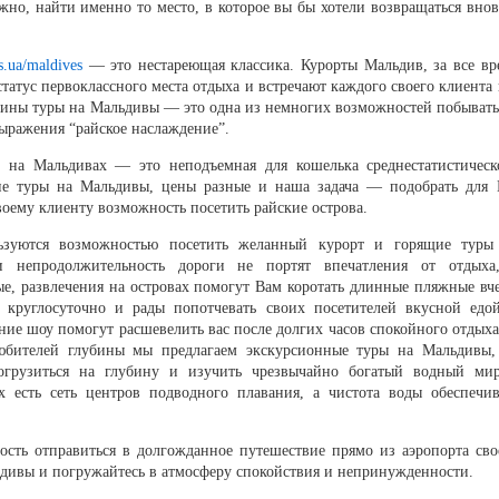
жно, найти именно то место, в которое вы бы хотели возвращаться внов
rs.ua/maldives
— это нестареющая классика. Курорты Мальдив, за все вр
статус первоклассного места отдыха и встречают каждого своего клиента 
аины туры на Мальдивы — это одна из немногих возможностей побывать
выражения “райское наслаждение”.
х на Мальдивах — это неподъемная для кошелька среднестатистическ
ие туры на Мальдивы, цены разные и наша задача — подобрать для 
оему клиенту возможность посетить райские острова.
ьзуются возможностью посетить желанный курорт и горящие туры
и непродолжительность дороги не портят впечатления от отдыха
ые, развлечения на островах помогут Вам коротать длинные пляжные вче
 круглосуточно и рады попотчевать своих посетителей вкусной едо
ие шоу помогут расшевелить вас после долгих часов спокойного отдыха
юбителей глубины мы предлагаем экскурсионные туры на Мальдивы,
грузиться на глубину и изучить чрезвычайно богатый водный ми
х есть сеть центров подводного плавания, а чистота воды обеспечив
сть отправиться в долгожданное путешествие прямо из аэропорта сво
ьдивы и погружайтесь в атмосферу спокойствия и непринужденности.