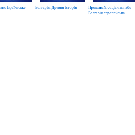
внє ізраїльське
Болгарія. Древня історія
Прощавай, соціалізм, або
Болгарія європейська