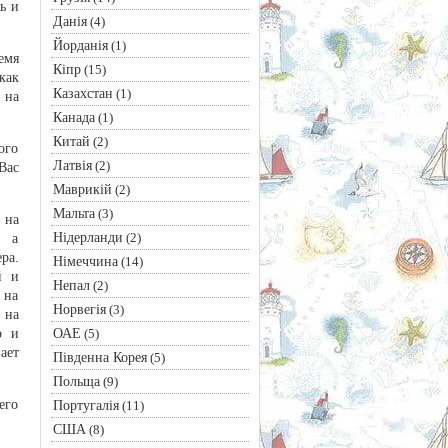
ь и
Данія
(4)
Йорданія
(1)
емя
Кіпр
(15)
как
Казахстан
(1)
 на
Канада
(1)
Китай
(2)
ого
Латвія
(2)
Вас
Маврикій
(2)
Мальта
(3)
 на
Нідерланди
(2)
, а
ра.
Німеччина
(14)
й и
Непал
(2)
 на
Норвегія
(3)
 на
ОАЕ
р и
(5)
ает
Південна Корея
(5)
Польща
(9)
его
Португалія
(11)
США
(8)