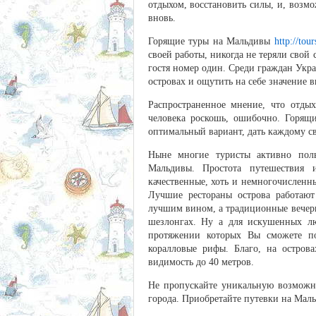
отдыхом, восстановить силы, и, возмо
вновь.
Горящие туры на Мальдивы
http://tou
своей работы, никогда не теряли свой 
гостя номер один. Среди граждан Укр
островах и ощутить на себе значение 
Распространенное мнение, что отды
человека роскошь, ошибочно. Горящ
оптимальный вариант, дать каждому св
Ныне многие туристы активно пол
Мальдивы. Простота путешествия 
качественные, хоть и немногочисленн
Лучшие рестораны острова работают
лучшим вином, а традиционные вечерн
шезлонгах. Ну а для искушенных л
протяжении которых Вы сможете по
коралловые рифы. Благо, на острова
видимость до 40 метров.
Не пропускайте уникальную возможно
города. Приобретайте путевки на Мал