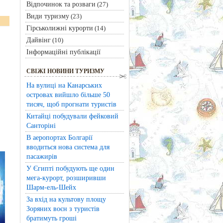
Відпочинок та розваги
(27)
Види туризму
(23)
Гірськолижні курорти
(14)
Дайвінг
(10)
Інформаційні публікації
СВІЖІ НОВИНИ ТУРИЗМУ
На вулиці на Канарських
островах вийшло більше 50
тисяч, щоб прогнати туристів
Китайці побудували фейковий
Санторіні
В аеропортах Болгарії
вводиться нова система для
пасажирів
У Єгипті побудують ще один
мега-курорт, розширивши
Шарм-ель-Шейх
За вхід на культову площу
Зоряних воєн з туристів
братимуть гроші