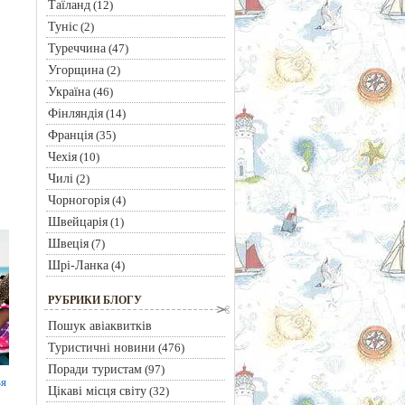
Таїланд
(12)
Туніс
(2)
Туреччина
(47)
Угорщина
(2)
Україна
(46)
Фінляндія
(14)
Франція
(35)
Чехія
(10)
Чилі
(2)
Чорногорія
(4)
Швейцарія
(1)
Швеція
(7)
Шрі-Ланка
(4)
РУБРИКИ БЛОГУ
Пошук авіаквитків
Туристичні новини
(476)
Поради туристам
(97)
ья
Цікаві місця світу
(32)