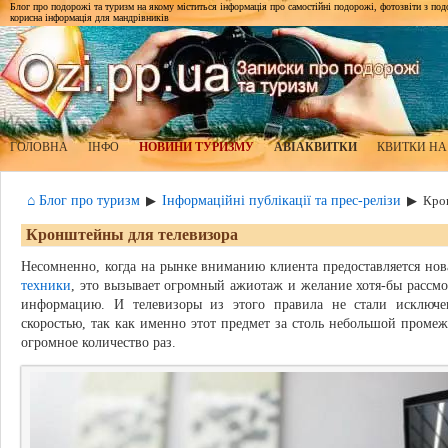
Блог про подорожі та туризм на якому міститься інформація про самостійні подорожі, фотозвіти з подор
корисна інформація для мандрівників
ГОЛОВНА
ІНФО
НОВИНИ ТУРИЗМУ
АВІАКВИТКИ
КВИТКИ НА
⌂ Блог про туризм
Інформаційні публікації та прес-релізи
▶
▶
Кро
Кронштейны для телевизора
Несомненно, когда на рынке вниманию клиента предоставляется но
техники
, это вызывает огромный ажиотаж и желание хотя-бы рассм
информацию. И телевизоры из этого правила не стали исключен
скоростью, так как именно этот предмет за столь небольшой проме
огромное количество раз.