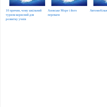
10 причин, чому шкільний
Азовське Море і його
Автомобільн
туризм корисний для
переваги
розвитку учнів