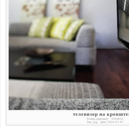
телевизор на кронште
Розмір оригіналу:
950
x
650
Тип:
jpg
Дата:
2016-07-07