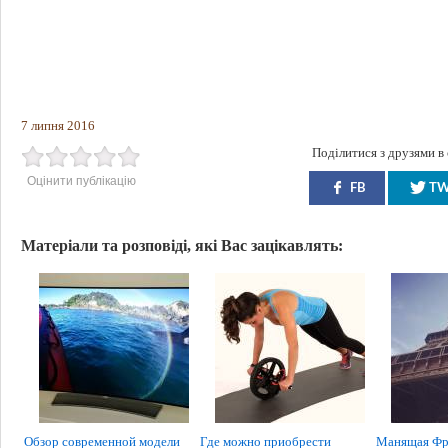
7 липня 2016
Поділитися з друзями в
Оцінити публікацію
FB
T
Матеріали та розповіді, які Вас зацікавлять:
Обзор современной модели
Где можно приобрести
Манящая Фр