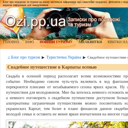
Блог про подорожі та туризм на якому міститься інформація про самостійні подорожі, фотозвіти з подор
корисна інформація для мандрівників
ГОЛОВНА
ІНФО
НОВИНИ ТУРИЗМУ
АВІАКВИТКИ
КВИТКИ НА
⌂ Блог про туризм
Туристична Україна
▶
▶
Свадебное путешествие 
Свадебное путешествие в Карпаты осенью
Свадьба в осенний период располагает всеми возможностями пр
событие. Необходимо совсем чуть-чуть включить в ход фантаз
перекроются плюсами от незабываемого сезона ярких красок. Ну а
путешествия для молодоженов. Мне бы хотелось немного отложить ме
а немного поговорить о свадебном путешествии доступном больш
альтернативы заграничным путешествиям можно посоветовать н
украинских Карпат, тем более в плане финансов данное свадеб
молодой семьи и оставить не менее яркие впечатления на многие год