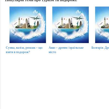
Сумка, валіза, рюкзак – що
Акко – древнє ізраїльське
Болгарія. Др
взяти в подорож?
місто