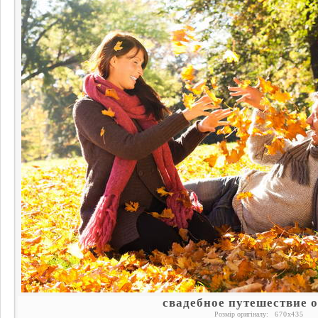
свадебное путешествие 
Розмір оригіналу:
670
x
435