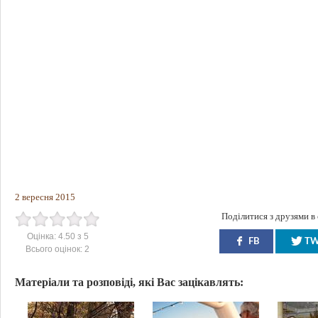
2 вересня 2015
Поділитися з друзями в
Оцінка:
4.50
з
5
FB
T
Всього оцінок:
2
Матеріали та розповіді, які Вас зацікавлять: