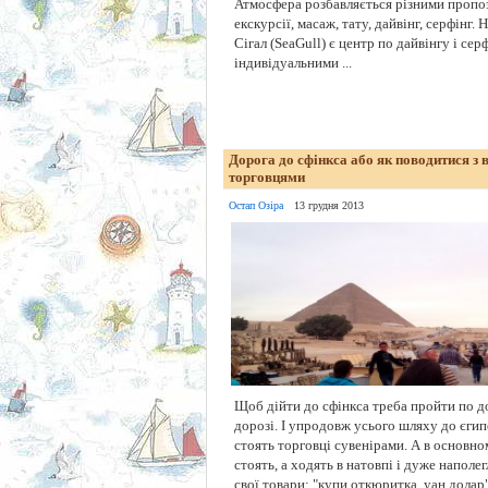
Атмосфера розбавляється різними пропо
екскурсії, масаж, тату, дайвінг, серфінг.
Сігал (SeaGull) є центр по дайвінгу і серф
індивідуальними ...
Дорога до сфінкса або як поводитися з
торговцями
Остап Озіра
13 грудня 2013
Щоб дійти до сфінкса треба пройти по д
дорозі. І упродовж усього шляху до єгип
стоять торговці сувенірами. А в основно
стоять, а ходять в натовпі і дуже напол
свої товари: "купи откюритка, уан долар"!