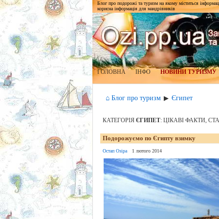
Блог про подорожі та туризм на якому міститься інформаці
корисна інформація для мандрівників
ГОЛОВНА
ІНФО
НОВИНИ ТУРИЗМУ
⌂ Блог про туризм
Єгипет
▶
КАТЕГОРІЯ
ЄГИПЕТ
: ЦІКАВІ ФАКТИ, СТ
Подорожуємо по Єгипту взимку
Остап Озіра
1 лютого 2014