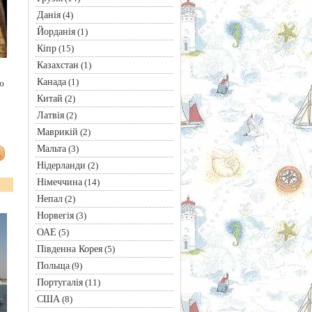
Данія
(4)
Йорданія
(1)
Кіпр
(15)
Казахстан
(1)
Канада
(1)
ю
Китай
(2)
Латвія
(2)
Маврикій
(2)
Мальта
(3)
Нідерланди
(2)
Німеччина
(14)
Непал
(2)
Норвегія
(3)
ОАЕ
(5)
Південна Корея
(5)
Польща
(9)
Португалія
(11)
США
(8)