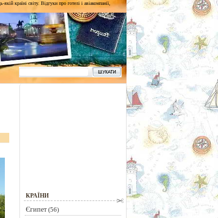
кій країні світу. Відгуки про готелі і авіакомпанії,
КРАЇНИ
Єгипет
(56)