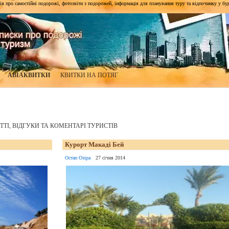
я про самостійні подорожі, фотозвіти з подорожей, інформація для планування туру та відпочинку у будь-я
АВІАКВИТКИ
КВИТКИ НА ПОТЯГ
АТТІ, ВІДГУКИ ТА КОМЕНТАРІ ТУРИСТІВ
Курорт Макаді Бей
Остап Озіра
27 січня 2014