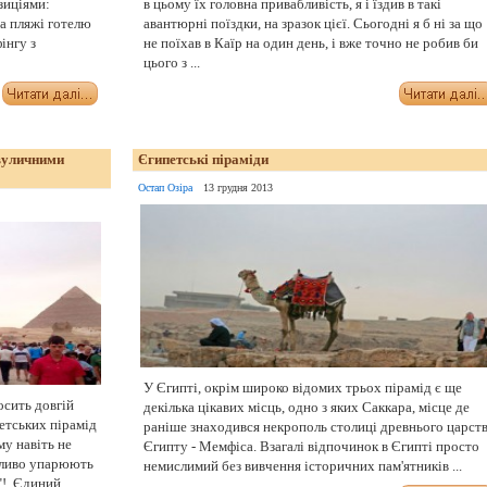
зиціями:
в цьому їх головна привабливість, я і їздив в такі
 На пляжі готелю
авантюрні поїздки, на зразок цієї. Сьогодні я б ні за що
інгу з
не поїхав в Каїр на один день, і вже точно не робив би
цього з ...
 вуличними
Єгипетські піраміди
Остап Озіра
13 грудня 2013
У Єгипті, окрім широко відомих трьох пірамід є ще
осить довгій
декілька цікавих місць, одно з яких Саккара, місце де
етських пірамід
раніше знаходився некрополь столиці древнього царст
му навіть не
Єгипту - Мемфіса. Взагалі відпочинок в Єгипті просто
егливо упарюють
немислимий без вивчення історичних пам'ятників ...
. Єдиний ...