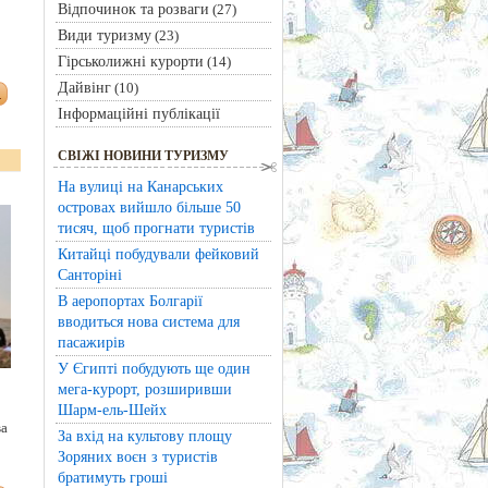
Відпочинок та розваги
(27)
Види туризму
(23)
Гірськолижні курорти
(14)
Дайвінг
(10)
Інформаційні публікації
СВІЖІ НОВИНИ ТУРИЗМУ
На вулиці на Канарських
островах вийшло більше 50
тисяч, щоб прогнати туристів
Китайці побудували фейковий
Санторіні
В аеропортах Болгарії
вводиться нова система для
пасажирів
У Єгипті побудують ще один
мега-курорт, розширивши
Шарм-ель-Шейх
ва
За вхід на культову площу
Зоряних воєн з туристів
братимуть гроші