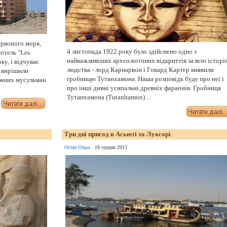
ервоного моря,
4 листопада 1922 року було здійснено одно з
готель "Les
найважливіших археологічних відкриттів за всю історі
ку, і відчуває
людства - лорд Карнарвон і Говард Картер виявили
ї вирішили
гробницю Тутанхамона. Наша розповідь буде про неї і
біжних мусульман
про інші дивні усипальні древніх фараонів. Гробниця
Тутанхамона (Tutanhamon) ...
Три дні пригод в Асьюті та Луксорі
Остап Озіра
18 грудня 2013