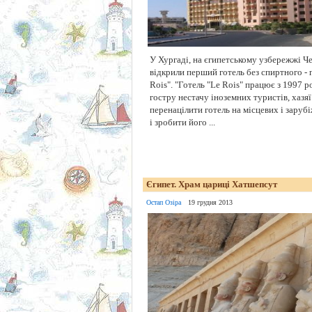
У Хургаді, на єгипетському узбережжі Ч
відкрили перший готель без спиртного - 
Rois". "Готель "Le Rois" працює з 1997 ро
гостру нестачу іноземних туристів, хазя
перенацілити готель на місцевих і зару
і зробити його ...
Єгипет. Храм цариці Хатшепсут
Остап Озіра
19 грудня 2013