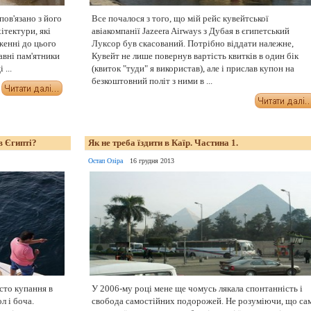
пов'язано з його
Все почалося з того, що мій рейс кувейтської
хітектури, які
авіакомпанії Jazeera Airways з Дубая в єгипетський
женні до цього
Луксор був скасований. Потрібно віддати належне,
давні пам'ятники
Кувейт не лише повернув вартість квитків в один бік
 ...
(квиток "туди" я використав), але і прислав купон на
безкоштовний політ з ними в ...
в Єгипті?
Як не треба їздити в Каїр. Частина 1.
Остап Озіра
16 грудня 2013
сто купання в
У 2006-му році мене ще чомусь лякала спонтанність і
л і боча.
свобода самостійних подорожей. Не розуміючи, що са