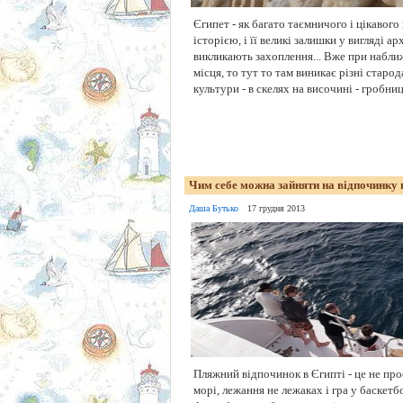
Єгипет - як багато таємничого і цікавого 
історією, і її великі залишки у вигляді ар
викликають захоплення... Вже при набли
місця, то тут то там виникає різні старо
культури - в скелях на височині - гробниці
Чим себе можна зайняти на відпочинку 
Даша Бутько
17 грудня 2013
Пляжний відпочинок в Єгипті - це не про
морі, лежання не лежаках і гра у баскетбо