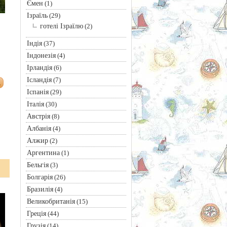
Ємен
(1)
Ізраїль
(29)
готелі Ізраїлю
(2)
Індія
(37)
Індонезія
(4)
Ірландія
(6)
Ісландія
(7)
Іспанія
(29)
Італія
(30)
Австрія
(8)
Албанія
(4)
Алжир
(2)
Аргентина
(1)
Бельгія
(3)
Болгарія
(26)
Бразилія
(4)
Великобританія
(15)
Греція
(44)
Грузія
(14)