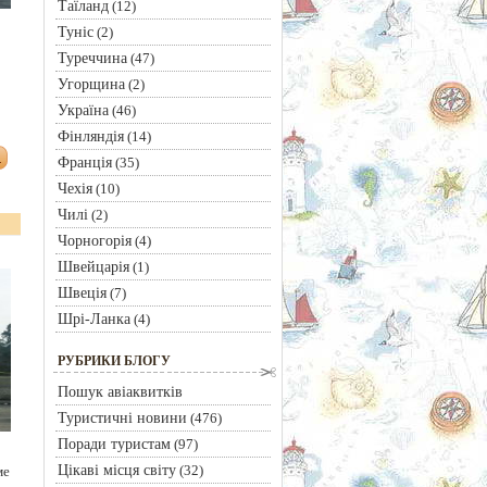
Таїланд
(12)
Туніс
(2)
Туреччина
(47)
Угорщина
(2)
Україна
(46)
Фінляндія
(14)
Франція
(35)
Чехія
(10)
Чилі
(2)
Чорногорія
(4)
Швейцарія
(1)
Швеція
(7)
Шрі-Ланка
(4)
РУБРИКИ БЛОГУ
Пошук авіаквитків
Туристичні новини
(476)
Поради туристам
(97)
Цікаві місця світу
(32)
ме