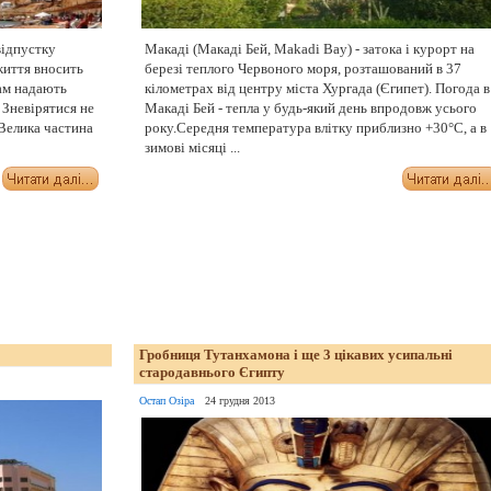
відпустку
Макаді (Макаді Бей, Makadi Bay) - затока і курорт на
 життя вносить
березі теплого Червоного моря, розташований в 37
нам надають
кілометрах від центру міста Хургада (Єгипет). Погода в
. Зневірятися не
Макаді Бей - тепла у будь-який день впродовж усього
 Велика частина
року.Середня температура влітку приблизно +30°С, а в
зимові місяці ...
Гробниця Тутанхамона і ще 3 цікавих усипальні
стародавнього Єгипту
Остап Озіра
24 грудня 2013