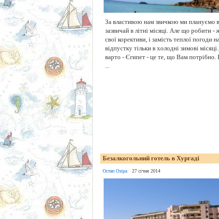
За властивою нам звичкою ми плануємо 
зазвичай в літні місяці. Але що робити -
свої корективи, і замість теплої погоди 
відпустку тільки в холодні зимові місяці
варто - Єгипет - це те, що Вам потрібно.
...
Безалкогольний готель в Хургаді
Остап Озіра
27 січня 2014