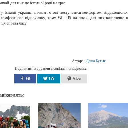
ичай для них це істотної ролі не грає.
у Іспанії українці цілком готові поступатися комфортом, віддаленістю 
комфортного відпочинку, тому Wi – Fi на пляжі для них вже точно н
ця справа часу
Автор:
Даша Бутько
Поділитися з друзями в соціальних мережах:
FB
TW
Viber
зацікавлять: