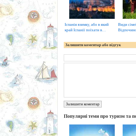
Іспанія взимку, або в який
Види сіме
край Іспанії поїхати в…
Відпочин
Залишити коментар або відгук
Залишити коментар
Популярні теми про туризм та п