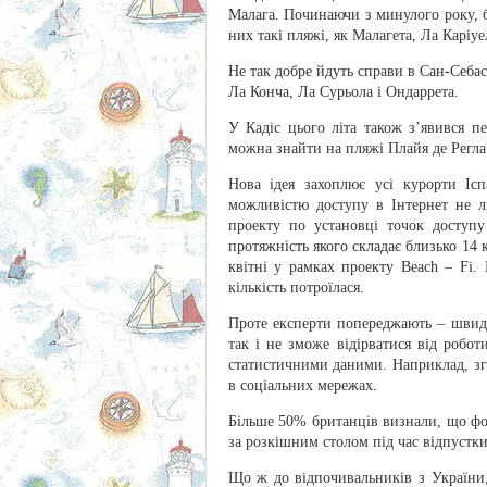
Малага. Починаючи з минулого року, 
них такі пляжі, як Малагета, Ла Каріуе
Не так добре йдуть справи в Сан-Себас
Ла Конча, Ла Сурьола і Ондаррета.
У Кадіс цього літа також з’явився 
можна знайти на пляжі Плайя де Регла 
Нова ідея захоплює усі курорти Ісп
можливістю доступу в Інтернет не ли
проекту по установці точок доступу
протяжність якого складає близько 14
квітні у рамках проекту Beach – Fi.
кількість потроїлася.
Проте експерти попереджають – швидк
так і не зможе відірватися від робо
статистичними даними. Наприклад, згі
в соціальних мережах.
Більше 50% британців визнали, що фо
за розкішним столом під час відпустки
Що ж до відпочивальників з України,