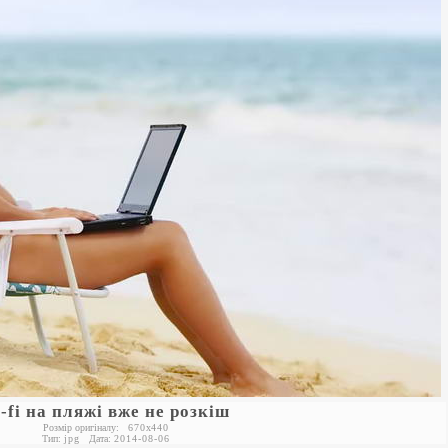
-fi на пляжі вже не розкіш
Розмір оригіналу:
670
x
440
Тип:
jpg
Дата:
2014-08-06