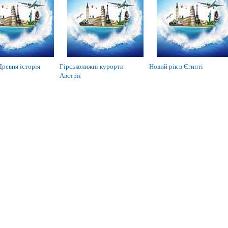
Древня історія
Гірськолижні курорти
Новий рік в Єгипті
Австрії