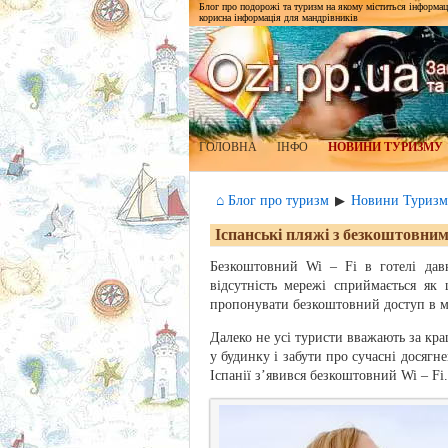
Блог про подорожі та туризм на якому міститься інформаці
корисна інформація для мандрівників
ГОЛОВНА
ІНФО
НОВИНИ ТУРИЗМУ
⌂ Блог про туризм
Новини Туризм
▶
Іспанські пляжі з безкоштовним
Безкоштовний Wi – Fi в готелі давн
відсутність мережі сприймається як
пропонувати безкоштовний доступ в м
Далеко не усі туристи вважають за кр
у будинку і забути про сучасні досягне
Іспанії з’явився безкоштовний Wi – Fi.