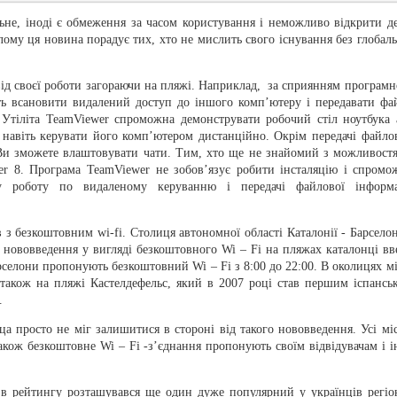
ьне, іноді є обмеження за часом користування і неможливо відкрити де
ілому ця новина порадує тих, хто не мислить свого існування без глобаль
 від своєї роботи загораючи на пляжі. Наприклад, за сприянням програмн
ть всановити видалений доступ до іншого комп’ютеру і передавати фа
 Утіліта TeamViewer спроможна демонструвати робочий стіл ноутбука 
 навіть керувати його комп’ютером дистанційно. Окрім передачі файло
Ви зможете влаштовувати чати. Тим, хто ще не знайомий з можливост
er 8. Програма TeamViewer не зобов’язує робити інсталяцію і спромо
ку роботу по видаленому керуванню і передачі файлової інформа
 з безкоштовним wi-fi. Столиця автономної області Каталонії - Барселон
 і нововведення у вигляді безкоштовного Wi – Fi на пляжах каталонці вв
рселони пропонують безкоштовний Wi – Fi з 8:00 до 22:00. В околицях мі
також на пляжі Кастелдефельс, який в 2007 році став першим іспансь
.
а просто не міг залишитися в стороні від такого нововведення. Усі міс
кож безкоштовне Wi – Fi -з’єднання пропонують своїм відвідувачам і і
ю в рейтингу розташувався ще один дуже популярний у українців регіо