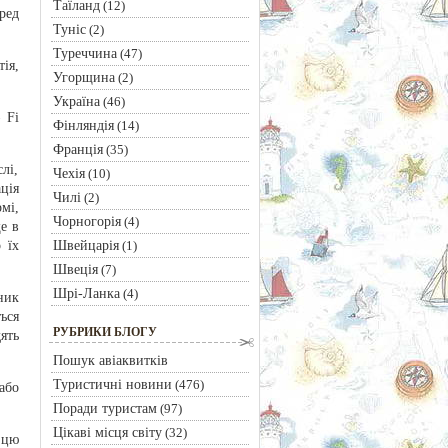
Таїланд
(12)
ред
Туніс
(2)
Туреччина
(47)
ія,
Угорщина
(2)
Україна
(46)
 Fi
Фінляндія
(14)
Франція
(35)
лі,
Чехія
(10)
ція
Чилі
(2)
мі,
Чорногорія
(4)
е в
Швейцарія
 їх
(1)
Швеція
(7)
Шрі-Ланка
(4)
ник
ься
РУБРИКИ БЛОГУ
ять
Пошук авіаквитків
Туристичні новини
(476)
або
Поради туристам
(97)
Цікаві місця світу
(32)
 цю