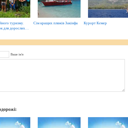
йного туризму.
Сім кращих пляжів Закінфа
Курорт Кемер
ок для дорослих…
Ваше ім'я
одорожі: