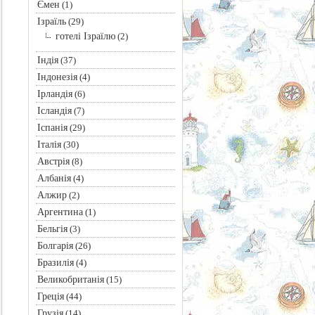
Ємен
(1)
Ізраїль
(29)
готелі Ізраїлю
(2)
Індія
(37)
Індонезія
(4)
Ірландія
(6)
Ісландія
(7)
Іспанія
(29)
Італія
(30)
Австрія
(8)
Албанія
(4)
Алжир
(2)
Аргентина
(1)
Бельгія
(3)
Болгарія
(26)
Бразилія
(4)
Великобританія
(15)
Греція
(44)
Грузія
(14)