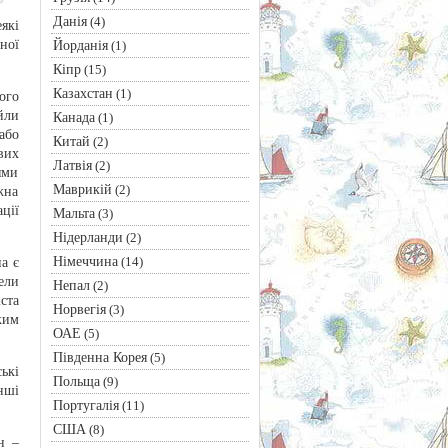
Данія
(4)
які
ної
Йорданія
(1)
Кіпр
(15)
Казахстан
(1)
ого
йли
Канада
(1)
або
Китай
(2)
вих
Латвія
(2)
ями
Маврикій
(2)
жна
ції
Мальта
(3)
Нідерланди
(2)
Німеччина
(14)
а є
ели
Непал
(2)
ста
Норвегія
(3)
ким
ОАЕ
(5)
Південна Корея
(5)
ькі
Польща
(9)
нші
Португалія
(11)
США
(8)
н –