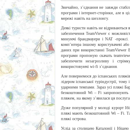
Звичайно, з’єднання не завжди стабіл
програми і інтернет-сторінки, але в ц
мережі навіть на шезлонгу.
Деякі туристи навіть не відриваються
забезпечення TeamViewer є можливіс
минуючі брандмауери і NAT -проксі.
комп’ютера іншому користувачеві або
даних при використанні TeamViewer 
програми пропоную скачать teamview
забезпечити незагрозливу і стрім
використовуючі wi-fi з’єднання.
Але повернемося до іспанських пляжів
лідером іспанської туріндустрії, тому
ударними темпами. Зараз усі пляжі Ба
безкоштовний Wi – Fi запропонують 
пляжем, на якому з’явилася ця послуга
Дуже популярний у молоді курорт Ібіц
пляжі мають безкоштовний Wi – Fi. Та
пляжі острова.
Услід за столицею Каталонії і Ібіце