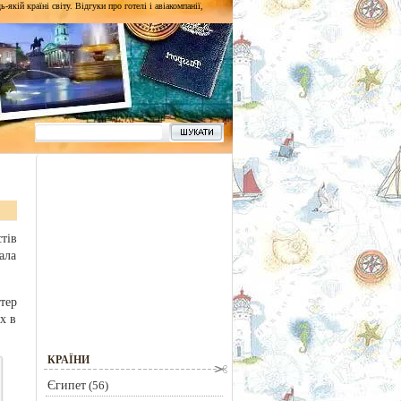
кій країні світу. Відгуки про готелі і авіакомпанії,
тів
ала
тер
х в
КРАЇНИ
Єгипет
(56)