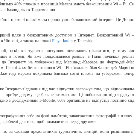
близько 40% пляжів в провінції Малага мають безкоштовний Wi – Fi. Се
ла і Бахондільо в Торремолінос.
т’яні, проте 4 пляжі міста пропонують безкоштовний інтернет. Це Доност
перший пляж з безкоштовним доступом в Інтернет. Безкоштовний Wi –
в Чіпьоні, а також на пляжі
Playa Jardin
у Тенеріфе.
анії, оскільки туристи поступово починають цікавитися, у тому чис
ше в готелі. Як вже повідомлялося раніше, в Італії почалася реаліза
 до Інтернету на узбережжі від Маріна-ді-Каррара до Форте-дей-Мар
 км. Перші 4 км безкоштовного Wi – Fi з’явилися біля Форте-дей-Мармі щ
 Вже тоді мережа покривала близько сотні пляжів на узбережжі. Тепер
е Інтернет-з’єднання під час відпустки загрожує тим, що відпочиваль
ти і приїде додому ще більше втомленим. Ці побоювання підтверджуют
дно з дослідженням T-Mobile, 60% британців на відпустці постійно сид
тографування себе на фоні пам’яток, завантаження фотографій з пляжу 
, зроблені для того, щоб похвалитися перед друзями.
 то, за словами представників туристичних агенцій, вони розцінюють