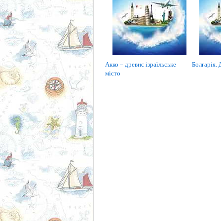
Акко – древнє ізраїльське
Болгарія. 
місто