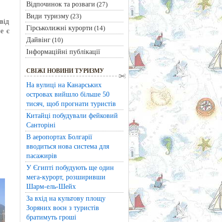
Відпочинок та розваги
(27)
Види туризму
(23)
від
Гірськолижні курорти
(14)
е є
Дайвінг
(10)
Інформаційні публікації
СВІЖІ НОВИНИ ТУРИЗМУ
На вулиці на Канарських
островах вийшло більше 50
тисяч, щоб прогнати туристів
Китайці побудували фейковий
Санторіні
В аеропортах Болгарії
вводиться нова система для
пасажирів
У Єгипті побудують ще один
мега-курорт, розширивши
Шарм-ель-Шейх
За вхід на культову площу
Зоряних воєн з туристів
братимуть гроші