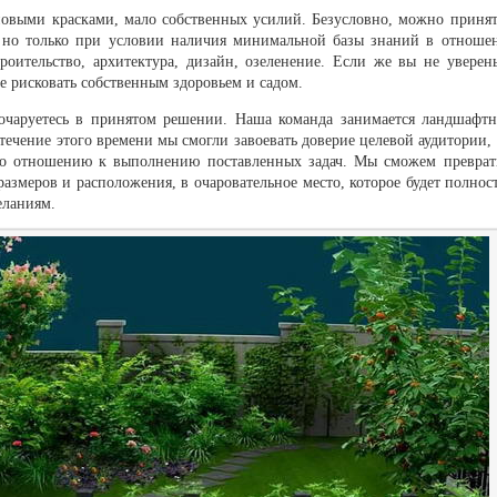
новыми красками, мало собственных усилий. Безусловно, можно принят
, но только при условии наличия минимальной базы знаний в отноше
роительство, архитектура, дизайн, озеленение. Если же вы не уверен
е рисковать собственным здоровьем и садом.
зочаруетесь в принятом решении. Наша команда занимается ландшафт
течение этого времени мы смогли завоевать доверие целевой аудитории, 
по отношению к выполнению поставленных задач. Мы сможем преврат
азмеров и расположения, в очаровательное место, которое будет полнос
еланиям.