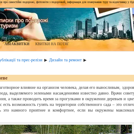
я про самостійні подорожі, фотозвіти з подорожей, інформація для планування туру та відпочинку у будь-я
АВІАКВИТКИ
КВИТКИ НА ПОТЯГ
блікації та прес-релізи
Дизайн та ремонт
▶
▶
еве
аготворное влияние на организм человека, делая его выносливым, здоро
рода, выделяемого зелеными насаждениями известно давно. Врачи совет
ия, а также проводить время за прогулками в окружении деревьев и цве
ас есть возможность гулять на территории собственного сада – это отлич
ь это намного приятнее и комфортнее, если вы окружены максимал