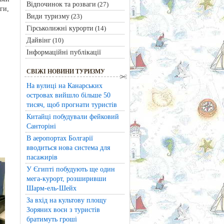
Відпочинок та розваги
(27)
ги,
Види туризму
(23)
Гірськолижні курорти
(14)
Дайвінг
(10)
Інформаційні публікації
СВІЖІ НОВИНИ ТУРИЗМУ
На вулиці на Канарських
островах вийшло більше 50
тисяч, щоб прогнати туристів
Китайці побудували фейковий
Санторіні
В аеропортах Болгарії
вводиться нова система для
пасажирів
У Єгипті побудують ще один
мега-курорт, розширивши
Шарм-ель-Шейх
За вхід на культову площу
Зоряних воєн з туристів
братимуть гроші