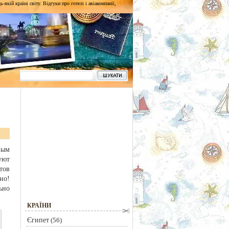
кій країні світу. Відгуки про готелі і авіакомпанії,
вым
уют
тов
но!
ьно
КРАЇНИ
Єгипет
(56)