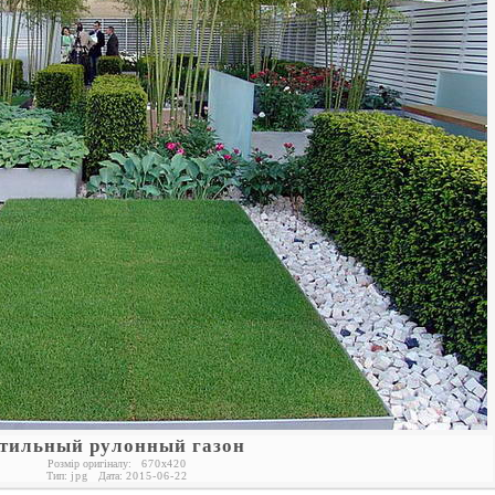
тильный рулонный газон
Розмір оригіналу:
670
x
420
Тип:
jpg
Дата:
2015-06-22