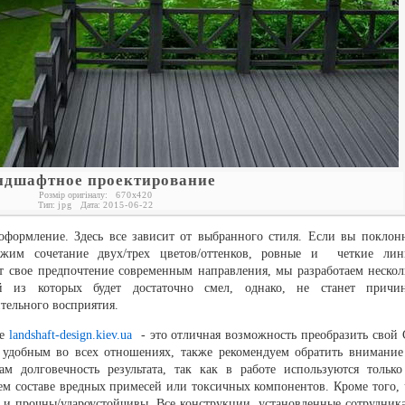
ндшафтное проектирование
Розмір оригіналу:
670
x
420
Тип:
jpg
Дата:
2015-06-22
 оформление. Здесь все зависит от выбранного стиля. Если вы поклон
ожим сочетание двух/трех цветов/оттенков, ровные и четкие лин
ет свое предпочтение современным направления, мы разработаем нескол
ый из которых будет достаточно смел, однако, не станет причи
тельного восприятия.
те
landshaft-design.kiev.ua
- это отличная возможность преобразить свой 
 удобным во всех отношениях, также рекомендуем обратить внимание
м долговечность результата, так как в работе используются только
оем составе вредных примесей или токсичных компонентов. Кроме того, 
 и прочны/удароустойчивы. Все конструкции, установленные сотрудник