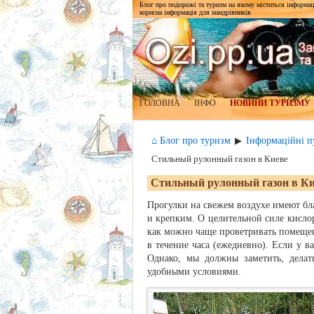
Блог про подорожі та туризм на якому міститься інформаці
корисна інформація для мандрівників
ГОЛОВНА
ІНФО
НОВИНИ ТУРИЗМУ
⌂ Блог про туризм
Інформаційні пу
▶
Стильный рулонный газон в Киеве
Стильный рулонный газон в Ки
Прогулки на свежем воздухе имеют бл
и крепким. О целительной силе кисло
как можно чаще проветривать помещен
в течение часа (ежедневно). Если у в
Однако, мы должны заметить, делат
удобными условиями.