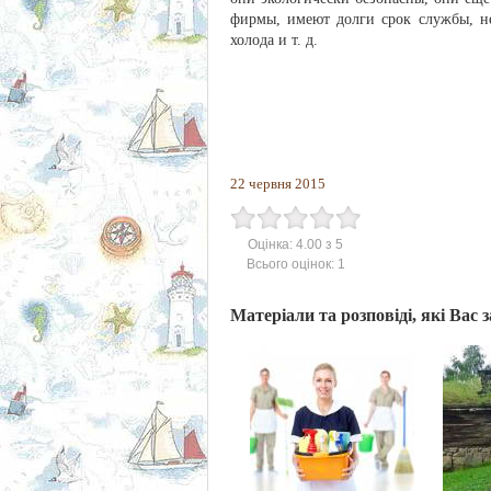
фирмы, имеют долги срок службы, не
холода и т. д.
22 червня 2015
Оцінка:
4.00
з
5
Всього оцінок:
1
Матеріали та розповіді, які Вас 