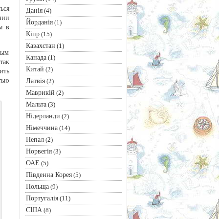
ься
Данія
(4)
нии
Йорданія
(1)
ы в
Кіпр
(15)
Казахстан
(1)
ным
Канада
(1)
так
Китай
(2)
ить
тью
Латвія
(2)
Маврикій
(2)
Мальта
(3)
Нідерланди
(2)
Німеччина
(14)
Непал
(2)
Норвегія
(3)
ОАЕ
(5)
Південна Корея
(5)
Польща
(9)
Португалія
(11)
США
(8)