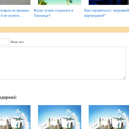
покров на крышах
Когда лучше отдыхать в
Как справиться с заправкой
 А не купить…
Таиланде?
картриджей?
Ваше ім'я
одорожі: