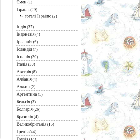
Ємен
(1)
Ізраїль
(29)
готелі Ізраїлю
(2)
Індія
(37)
Індонезія
(4)
Ірландія
(6)
Ісландія
(7)
Іспанія
(29)
Італія
(30)
Австрія
(8)
Албанія
(4)
Алжир
(2)
Аргентина
(1)
Бельгія
(3)
Болгарія
(26)
Бразилія
(4)
Великобританія
(15)
Греція
(44)
Грузія
(14)