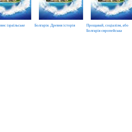
внє ізраїльське
Болгарія. Древня історія
Прощавай, соціалізм, або
Болгарія європейська