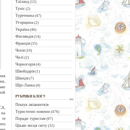
Таїланд
(12)
Туніс
(2)
Туреччина
(47)
Угорщина
(2)
Україна
(46)
Фінляндія
(14)
Франція
(35)
Чехія
(10)
Чилі
(2)
Чорногорія
(4)
Швейцарія
(1)
ник
Швеція
(7)
ии,
Шрі-Ланка
(4)
ько
ной
РУБРИКИ БЛОГУ
Пошук авіаквитків
СА,
Туристичні новини
(476)
 на
Поради туристам
 те
(97)
что
Цікаві місця світу
(32)
ами