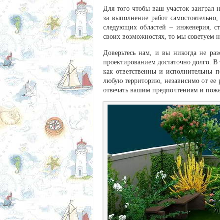
Для того чтобы ваш участок заиграл 
за выполнение работ самостоятельно
следующих областей – инженерия, ст
своих возможностях, то мы советуем н
Доверьтесь нам, и вы никогда не ра
проектированием достаточно долго. В 
как ответственны и исполнительны 
любую территорию, независимо от ее р
отвечать вашим предпочтениям и пож