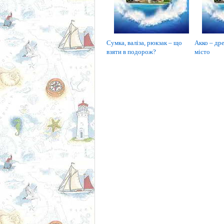
Сумка, валіза, рюкзак – що
Акко – дре
взяти в подорож?
місто