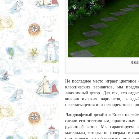
ла
Не последнее место играет цветовое
классических вариантов, мы предл
лаконичный декор. Для тех, кто отда
колористических вариантов, кажд
перенасыщения или некорректного зри
Ландшафтный дизайн в Киеве на сай
сделав его эстетичным, практичным
рулонный газон. Мы гарантируем ва
материалы, которые не содержат в св
они экологически безопасны, они еще