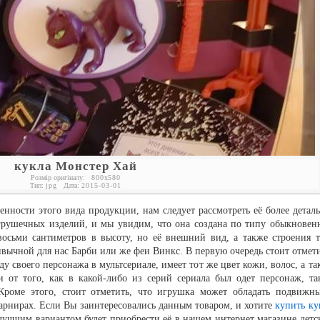
кукла Монстер Хай
Розмір оригіналу:
800
x
580
Тип:
jpg
Дата:
2015-03-01
нности этого вида продукции, нам следует рассмотреть её более деталь
грушечных изделий, и мы увидим, что она создана по типу обыкновен
восьми сантиметров в высоту, но её внешний вид, а также строения т
вычной для нас Барби или же феи Винкс. В первую очередь стоит отмети
у своего персонажа в мультсериале, имеет тот же цвет кожи, волос, а та
 от того, как в какой-либо из серий сериала был одет персонаж, та
 Кроме этого, стоит отметить, что игрушка может обладать подвижн
шарнирах. Если Вы заинтересовались данным товаром, и хотите
купить ку
 лучшим вариантом будет приобрести её в нашем интернет магазине детс