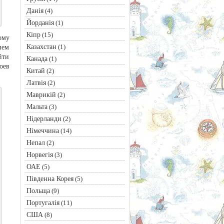
Данія
(4)
Йорданія
(1)
Кіпр
(15)
ому
Казахстан
(1)
ием
йти
Канада
(1)
оев
Китай
(2)
Латвія
(2)
Маврикій
(2)
Мальта
(3)
Нідерланди
(2)
Німеччина
(14)
Непал
(2)
Норвегія
(3)
ОАЕ
(5)
Південна Корея
(5)
Польща
(9)
Португалія
(11)
США
(8)