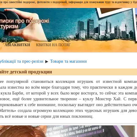
я про самостійні подорожі, фотозвіти з подорожей, інформація для планування туру та відпочинку у будь-я
АВІАКВИТКИ
КВИТКИ НА ПОТЯГ
блікації та прес-релізи
Товари та магазини
▶
айте детской продукции
ее популярной становиться коллекция игрушек от известной компа
ыла известна во всём мире благодаря тому, что практически в каждом д
кукла Барби, от которой у всех было море восторга, то сейчас эта компа
новое, ещё более удивительное творение – куклу Монстер Хай. С перв
 приковывает к себе внимание, поскольку выглядит оно действительно оч
Маттель» создала огромную коллекцию этих чудесных игрушек для дево
ать всё новые и новые серии для юных поклонниц.