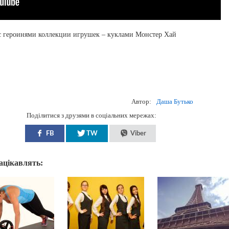
с героинями коллекции игрушек – куклами Монстер Хай
Автор:
Даша Бутько
Поділитися з друзями в соціальних мережах:
FB
TW
Viber
зацікавлять: