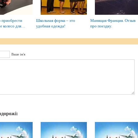
 приобрести
Школьная форма – это
Манящая Франция. Отзыв
е колесо для…
удобная одежда!
про поездку.
Ваше ім'я
одорожі: