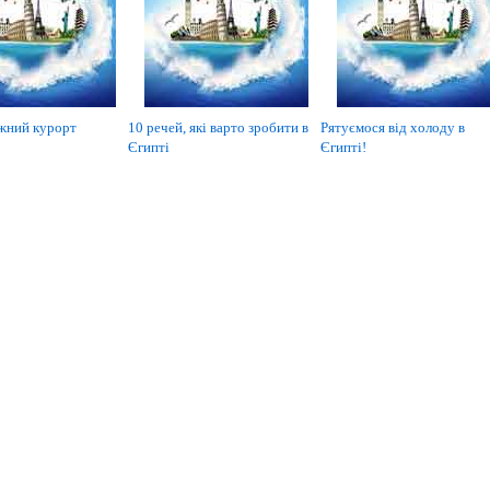
жний курорт
10 речей, які варто зробити в
Рятуємося від холоду в
Єгипті
Єгипті!