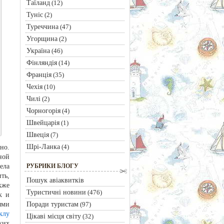
Таїланд
(12)
Туніс
(2)
Туреччина
(47)
Угорщина
(2)
Україна
(46)
Фінляндія
(14)
Франція
(35)
Чехія
(10)
Чилі
(2)
Чорногорія
(4)
Швейцарія
(1)
Швеція
(7)
Шрі-Ланка
(4)
но.
ной
ела
РУБРИКИ БЛОГУ
ть,
Пошук авіаквитків
кже
Туристичні новини
(476)
к и
Поради туристам
ыми
(97)
клу
Цікаві місця світу
(32)
ких