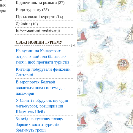
Відпочинок та розваги
(27)
мых
Види туризму
(23)
для
Гірськолижні курорти
(14)
Дайвінг
(10)
Інформаційні публікації
СВІЖІ НОВИНИ ТУРИЗМУ
На вулиці на Канарських
островах вийшло більше 50
тисяч, щоб прогнати туристів
Китайці побудували фейковий
Санторіні
В аеропортах Болгарії
вводиться нова система для
пасажирів
У Єгипті побудують ще один
мега-курорт, розширивши
Шарм-ель-Шейх
За вхід на культову площу
Зоряних воєн з туристів
братимуть гроші