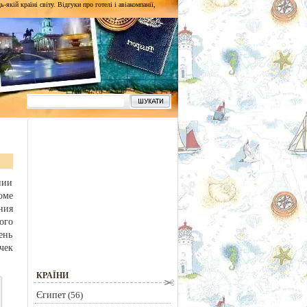
кій країні світу. Відгуки про готелі і авіакомпанії,
нии
оме
ния
ого
ень
чек
КРАЇНИ
Єгипет
(56)