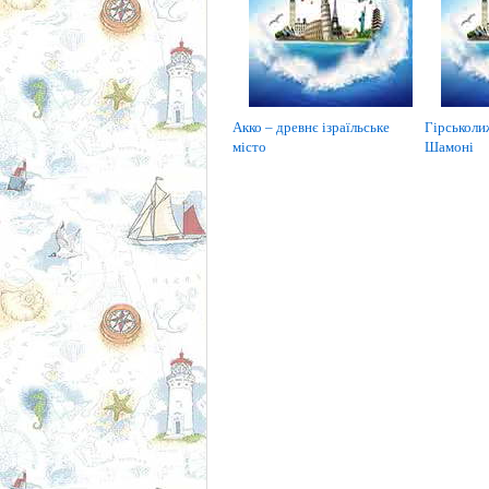
Акко – древнє ізраїльське
Гірськоли
місто
Шамоні