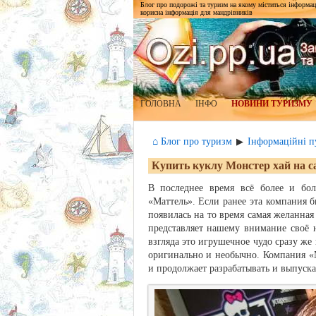
Блог про подорожі та туризм на якому міститься інформаці
корисна інформація для мандрівників
ГОЛОВНА
ІНФО
НОВИНИ ТУРИЗМУ
⌂ Блог про туризм
Інформаційні пу
▶
Купить куклу Монстер хай на с
В последнее время всё более и бол
«Маттель». Если ранее эта компания б
появилась на то время самая желанная 
представляет нашему внимание своё 
взгляда это игрушечное чудо сразу же
оригинально и необычно. Компания «
и продолжает разрабатывать и выпуск