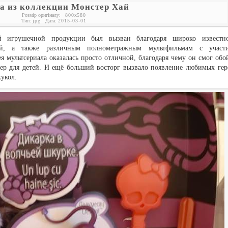
а из коллекции Монстер Хай
Розмір оригіналу:
800
x
580
Тип:
jpg
Дата:
2015-03-01
й игрушечной продукции был вызван благодаря широко известн
й, а также различным полнометражным мультфильмам с участ
 мультсериала оказалась просто отличной, благодаря чему он смог обо
ер для детей. И ещё больший восторг вызвало появление любимых гер
укол.