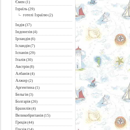
Ємен
(1)
Ізраїль
(29)
готелі Ізраїлю
(2)
Індія
(37)
Індонезія
(4)
Ірландія
(6)
Ісландія
(7)
Іспанія
(29)
Італія
(30)
Австрія
(8)
Албанія
(4)
Алжир
(2)
Аргентина
(1)
Бельгія
(3)
Болгарія
(26)
Бразилія
(4)
Великобританія
(15)
Греція
(44)
Грузія
(14)