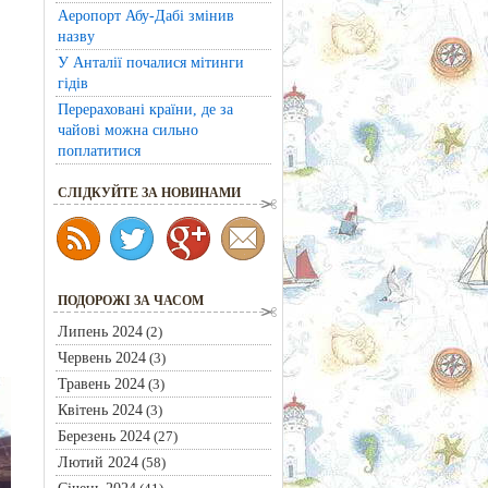
Аеропорт Абу-Дабі змінив
назву
У Анталії почалися мітинги
гідів
Перераховані країни, де за
чайові можна сильно
поплатитися
CЛІДКУЙТЕ ЗА НОВИНАМИ
ПОДОРОЖІ ЗА ЧАСОМ
Липень 2024
(2)
Червень 2024
(3)
Травень 2024
(3)
Квітень 2024
(3)
Березень 2024
(27)
Лютий 2024
(58)