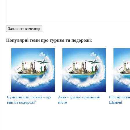
Залишити коментар
Популярні теми про туризм та подорожі:
Сумка, валіза, рюкзак – що
Акко – древнє ізраїльське
Гірськолижн
взяти в подорож?
місто
Шамоні