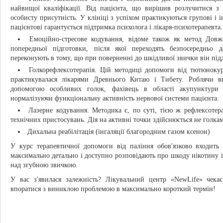
найвищої кваліфікації. Від пацієнта, що вирішив розлучитися з 
особисту присутність. У клініці з успіхом практикуються групові і і
пацієнтові гарантується підтримка психолога і лікаря-психотерапевта.
Емоційно-стресове кодування, відоме також як метод Довж
попередньої підготовки, після якої переходять безпосередньо
переконують в тому, що при поверненні до шкідливої звички він підда
Голкорефлексотерапія. Цій методиці допомоги від тютюнокур
практикувалася лікарями Древнього Китаю і Тибету. Роблячи в
допомогою особливих голок, фахівець в області акупунктури 
нормалізуючи функціональну активність нервової системи пацієнта.
Лазерне кодування. Методика є, по суті, тією ж рефлексотера
технічних пристосувань. Дія на активні точки здійснюється не голка
Дихальна реабілітація (інгаляції благородним газом ксенон)
У курс терапевтичної допомоги від паління обов'язково входить 
максимально детально і доступно розповідають про шкоду нікотину 
над згубною звичкою.
У вас з'явилася залежність? Лікувальний центр «NewLife» чека
впоратися з виниклою проблемою в максимально короткий термін!