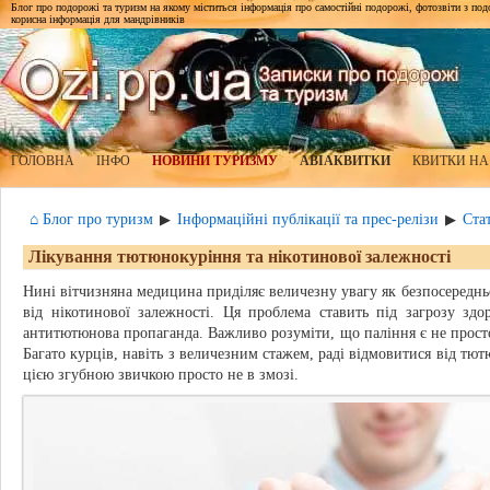
Блог про подорожі та туризм на якому міститься інформація про самостійні подорожі, фотозвіти з подор
корисна інформація для мандрівників
ГОЛОВНА
ІНФО
НОВИНИ ТУРИЗМУ
АВІАКВИТКИ
КВИТКИ НА
⌂ Блог про туризм
Інформаційні публікації та прес-релізи
Стат
▶
▶
Лікування тютюнокуріння та нікотинової залежності
Нині вітчизняна медицина приділяє величезну увагу як безпосередньо
від нікотинової залежності. Ця проблема ставить під загрозу здор
антитютюнова пропаганда. Важливо розуміти, що паління є не прост
Багато курців, навіть з величезним стажем, раді відмовитися від тют
цією згубною звичкою просто не в змозі.