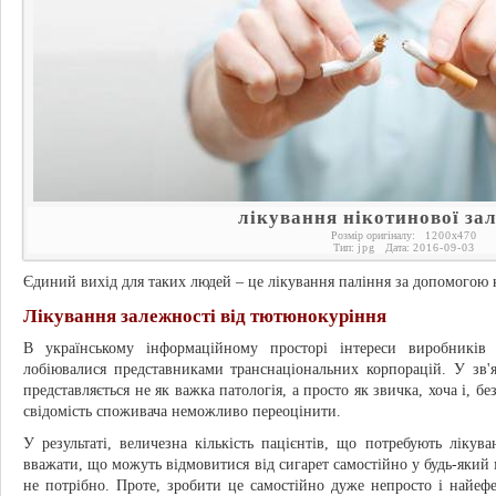
лікування нікотинової за
Розмір оригіналу:
1200
x
470
Тип:
jpg
Дата:
2016-09-03
Єдиний вихід для таких людей – це лікування паління за допомогою 
Лікування залежності від тютюнокуріння
В українському інформаційному просторі інтереси виробників
лобіювалися представниками транснаціональних корпорацій. У зв'я
представляється не як важка патологія, а просто як звичка, хоча і, 
свідомість споживача неможливо переоцінити.
У результаті, величезна кількість пацієнтів, що потребують лікув
вважати, що можуть відмовитися від сигарет самостійно у будь-який 
не потрібно. Проте, зробити це самостійно дуже непросто і найеф