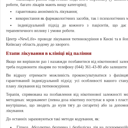
роботи, багато лікарів мають вищу категорію);
гарантована анонімність лікування;
використання як фармакологічних засобів, так і психологічних 
індивідуальний підхід до кожного з пацієнтів, що дає
терапевтичного впливу і умови роботи.
Центр «NewLife» проводе лікування тютюнокуріння в Києві та в йог
Київську область додому до хворого.
Етапи лікування в клініці від паління
Якщо ви вирішили раз і назавжди позбавитися від нікотинової зале
треба подзвонити лікарям по телефону (044) 361-43-80 або залишити з
Ви відразу отримаєте можливість проконсультуватися з фахівцям
гарантований індивідуальний підхід: усі особливості вашого стан
плану лікування від тютюнокуріння.
Терапія, спрямована на позбавлення від нікотинової залежності м
методиках: медикамент (певна доза нікотину поступає в кров з пласт
внутрішньо, що зводить до нуля тягу до сигарети) або за допом
лікування.
До останніх зараховуються такі методи кодування, як:
Гіпноз. Абсолютно безпечна і безболісна дія на психоемоцій