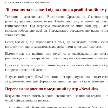
спостереженням професіонала.
Лікування залежності від паління в реабілітаційному 
Тютюновий дим визнаний Всесвітньою Організацією Охорони здо
розвитку ракових захворювань. Окрім нікотину в ньому міститьс
канцерогенами. Під загрозою знаходяться не лише самі курці, але
вдихати забруднене повітря. Переконливо доведено, що пасивне п
тобто активне.
Серед малюків, що народилися в сім'ї, де до згубної звички схи
відсоток тих, що страждають захворюваннями дихальної системи.
Відмовитися від паління слід негайно, а кваліфіковану допомог
реабілітаційного центру «NewLife» по лікуванню нікотинової залежно
Ціна на їх послуги цілком прийнятна; курс лікування обійдеться в с
сигарети всього за 6 місяців.
Лікувальний центр «NewLife» готовий запропонувати пацієнтам самі
за допомогою новітніх фармакологічних препаратів і кваліфіковану 
Переваги звернення в медичний центр «NewLife»
Безумовна ефективність запропонованої антинікотинової терапії – це
числі найважливіших переваг:
найвищий рівень підготовки медичного персоналу (у кожного