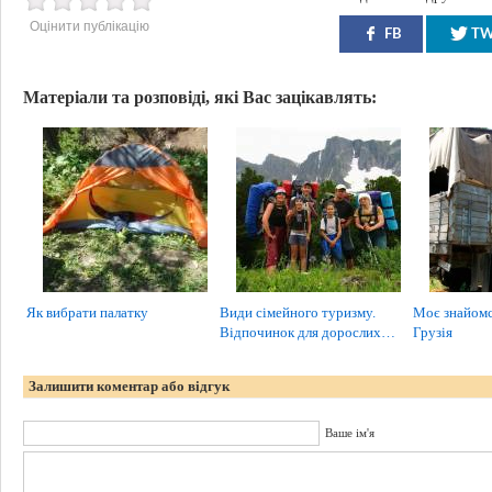
Оцінити публікацію
FB
T
Матеріали та розповіді, які Вас зацікавлять:
Як вибрати палатку
Види сімейного туризму.
Моє знайомст
Відпочинок для дорослих…
Грузія
Залишити коментар або відгук
Ваше ім'я