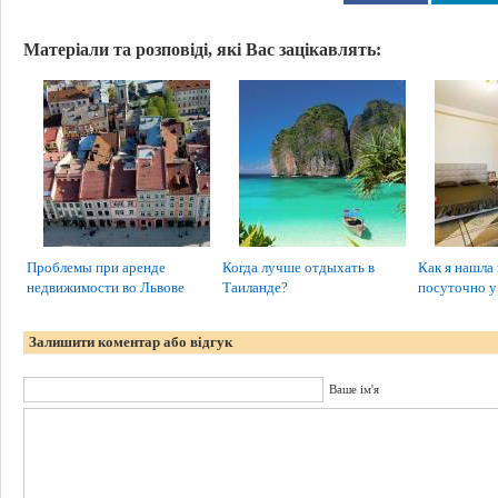
Матеріали та розповіді, які Вас зацікавлять:
Проблемы при аренде
Когда лучше отдыхать в
Как я нашла
недвижимости во Львове
Таиланде?
посуточно 
Залишити коментар або відгук
Ваше ім'я