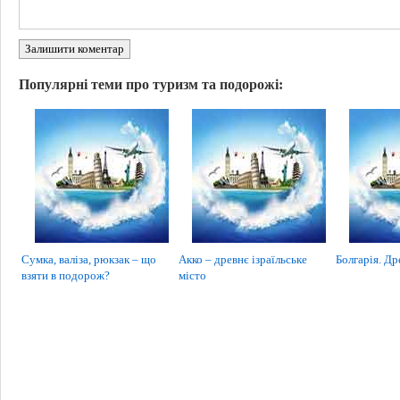
Залишити коментар
Популярні теми про туризм та подорожі:
Сумка, валіза, рюкзак – що
Акко – древнє ізраїльське
Болгарія. Др
взяти в подорож?
місто