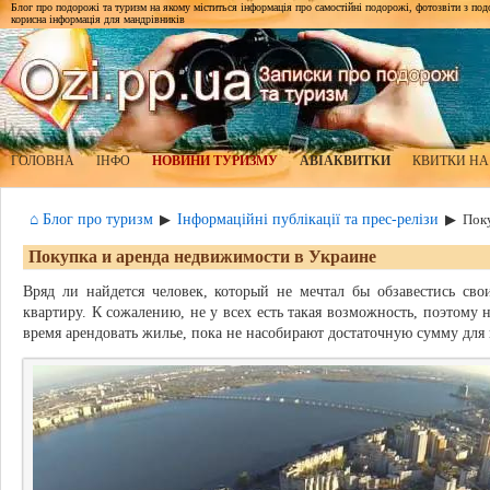
Блог про подорожі та туризм на якому міститься інформація про самостійні подорожі, фотозвіти з подор
корисна інформація для мандрівників
ГОЛОВНА
ІНФО
НОВИНИ ТУРИЗМУ
АВІАКВИТКИ
КВИТКИ НА
⌂ Блог про туризм
Інформаційні публікації та прес-релізи
▶
▶
Пок
Покупка и аренда недвижимости в Украине
Вряд ли найдется человек, который не мечтал бы обзавестись св
квартиру. К сожалению, не у всех есть такая возможность, поэтом
время арендовать жилье, пока не насобирают достаточную сумму дл