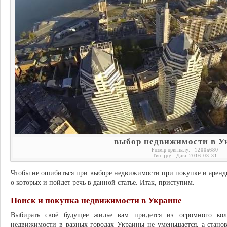
выбор недвижимости в У
Розмір оригіналу:
1200
x
680
Тип:
jpg
Дата:
2016-03-31
Чтобы не ошибиться при выборе недвижимости при покупке и аренде
о которых и пойдет речь в данной статье. Итак, приступим.
Поиск и покупка недвижимости в Украине
Выбирать своё будущее жилье вам придется из огромного кол
недвижимости в разных городах Украины не уменьшается, а станов