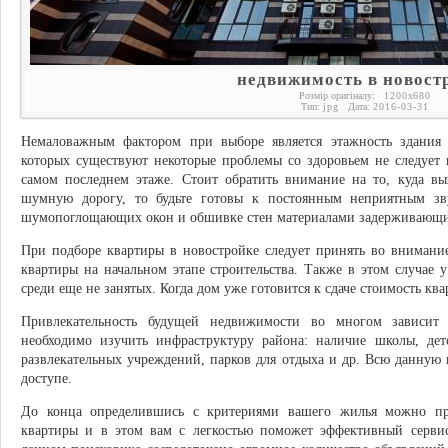
недвижимость в новост
Розмір оригіналу:
1200
x
680
Тип:
jpg
Дата:
2016-03-31
Немаловажным фактором при выборе является этажность здания
которых существуют некоторые проблемы со здоровьем не следует 
самом последнем этаже. Стоит обратить внимание на то, куда вы
шумную дорогу, то будьте готовы к постоянным неприятным зв
шумопоглощающих окон и обшивке стен материалами задерживающ
При подборе квартиры в новостройке следует принять во внимание
квартиры на начальном этапе строительства. Также в этом случае 
среди еще не занятых. Когда дом уже готовится к сдаче стоимость ква
Привлекательность будущей недвижимости во многом зависит 
необходимо изучить инфраструктуру района: наличие школы, детс
развлекательных учреждений, парков для отдыха и др. Всю данну
доступе.
До конца определившись с критериями вашего жилья можно при
квартиры и в этом вам с легкостью поможет эффективный серв