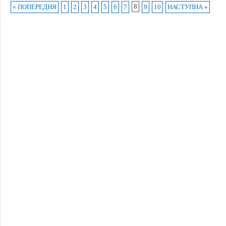
8
« ПОПЕРЕДНЯ
1
2
3
4
5
6
7
9
10
НАСТУПНА »