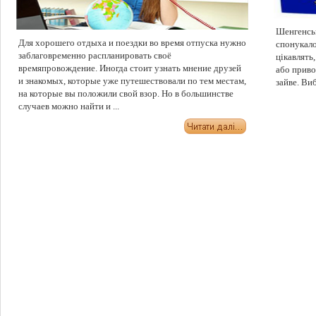
Шенгенськ
Для хорошего отдыха и поездки во время отпуска нужно
спонукало
заблаговременно распланировать своё
цікавлять
времяпровождение. Иногда стоит узнать мнение друзей
або приво
и знакомых, которые уже путешествовали по тем местам,
зайве. Виб
на которые вы положили свой взор. Но в большинстве
случаев можно найти и ...