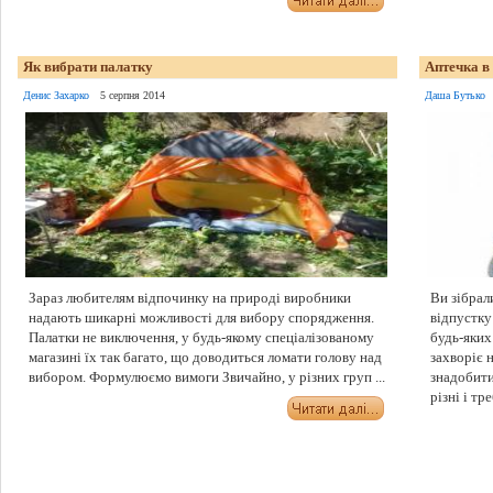
Як вибрати палатку
Аптечка в
Денис Захарко
5 серпня 2014
Даша Бутько
Зараз любителям відпочинку на природі виробники
Ви зібрал
надають шикарні можливості для вибору спорядження.
відпустку
Палатки не виключення, у будь-якому спеціалізованому
будь-яких
магазині їх так багато, що доводиться ломати голову над
захворіє 
вибором. Формулюємо вимоги Звичайно, у різних груп ...
знадобити
різні і тре