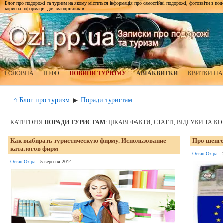
Блог про подорожі та туризм на якому міститься інформація про самостійні подорожі, фотозвіти з подор
корисна інформація для мандрівників
ГОЛОВНА
ІНФО
НОВИНИ ТУРИЗМУ
АВІАКВИТКИ
КВИТКИ НА
⌂ Блог про туризм
Поради туристам
▶
КАТЕГОРІЯ
ПОРАДИ ТУРИСТАМ
: ЦІКАВІ ФАКТИ, СТАТТІ, ВІДГУКИ ТА 
Как выбирать туристическую фирму. Использование
Про шенге
каталогов фирм
Остап Озіра
Остап Озіра
5 вересня 2014