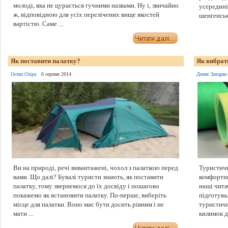
молоді, яка не цурається гучними назвами. Ну і, звичайно
усередині
ж, відповідною для усіх перелічених вище якостей
шенгенсько
вартістю. Саме ...
Як поставити палатку?
Як вибрат
Остап Озіра
6 серпня 2014
Денис Захарко
Ви на природі, речі вивантажені, чохол з палаткою перед
Туристич
вами. Що далі? Бувалі туристи знають, як поставити
комфортни
палатку, тому звернемося до їх досвіду і пошагово
наші чита
покажемо як встановити палатку. По-перше, виберіть
підготува
місце для палатки. Воно має бути досить рівним і не
туристич
мати ...
килимок дл