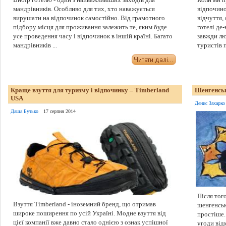
мандрівників. Особливо для тих, хто наважується
відпочино
вирушати на відпочинок самостійно. Від грамотного
відчуття,
підбору місця для проживання залежить те, яким буде
готелі де
усе проведення часу і відпочинок в іншій країні. Багато
завжди лю
мандрівників ...
туристів п
Краще взуття для туризму і відпочинку – Timberland
Шенгенськ
USA
Денис Захарко
Даша Бутько
17 серпня 2014
Після тог
Взуття Timberland - іноземний бренд, що отримав
шенгенськ
широке поширення по усій Україні. Модне взуття від
простіше.
цієї компанії вже давно стало однією з ознак успішної
угоди від