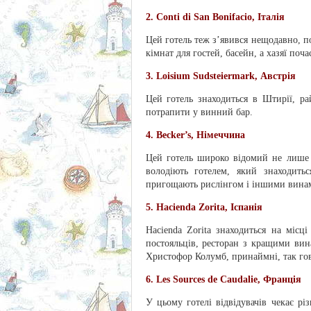
2. Conti di San Bonifacio, Італія
Цей готель теж з’явився нещодавно, п
кімнат для гостей, басейн, а хазяї по
3. Loisium Sudsteiermark, Австрія
Цей готель знаходиться в Штирії, р
потрапити у винний бар.
4. Becker’s, Німеччина
Цей готель широко відомий не лише в
володіють готелем, який знаходить
пригощають рислінгом і іншими винам
5. Hacienda Zorita, Іспанія
Hacienda Zorita знаходиться на міс
постояльців, ресторан з кращими вин
Христофор Колумб, принаймні, так гов
6. Les Sources de Caudalie, Франція
У цьому готелі відвідувачів чекає рі