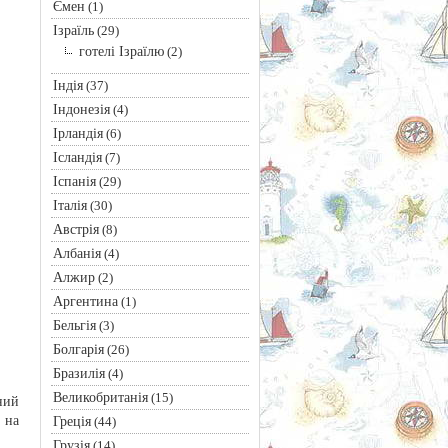
Ємен
(1)
Ізраїль
(29)
готелі Ізраїлю
(2)
Індія
(37)
Індонезія
(4)
Ірландія
(6)
Ісландія
(7)
Іспанія
(29)
Італія
(30)
Австрія
(8)
Албанія
(4)
Алжир
(2)
Аргентина
(1)
Бельгія
(3)
Болгарія
(26)
Бразилія
(4)
Великобританія
(15)
ний
 на
Греція
(44)
Грузія
(14)