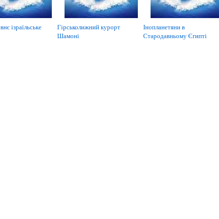
внє ізраїльське
Гірськолижний курорт
Інопланетяни в
Шамоні
Стародавньому Єгипті