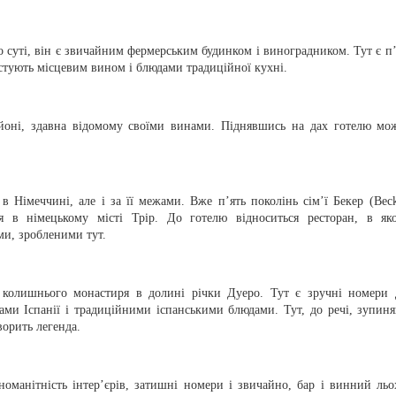
о суті, він є звичайним фермерським будинком і виноградником. Тут є п’
частують місцевим вином і блюдами традиційної кухні.
айоні, здавна відомому своїми винами. Піднявшись на дах готелю мо
 Німеччині, але і за її межами. Вже п’ять поколінь сім’ї Бекер (Beck
ся в німецькому місті Трір. До готелю відноситься ресторан, в як
и, зробленими тут.
ці колишнього монастиря в долині річки Дуеро. Тут є зручні номери 
ами Іспанії і традиційними іспанськими блюдами. Тут, до речі, зупиня
орить легенда.
зноманітність інтер’єрів, затишні номери і звичайно, бар і винний льо