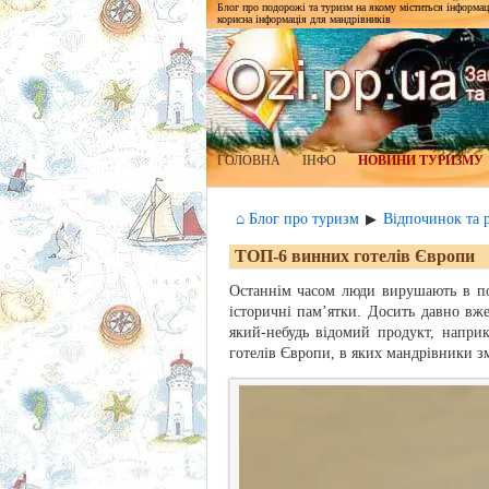
Блог про подорожі та туризм на якому міститься інформаці
корисна інформація для мандрівників
ГОЛОВНА
ІНФО
НОВИНИ ТУРИЗМУ
⌂ Блог про туризм
Відпочинок та 
▶
ТОП-6 винних готелів Європи
Останнім часом люди вирушають в по
історичні пам’ятки. Досить давно вж
який-небудь відомий продукт, напри
готелів Європи, в яких мандрівники з