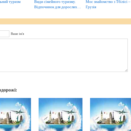
ьний туризм
Види сімейного туризму.
Моє знайомство з Тбілісі –
Відпочинок для дорослих…
Грузія
Ваше ім'я
одорожі: