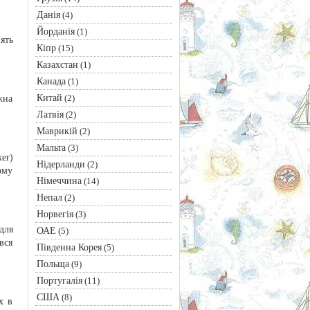
Данія
(4)
Йорданія
(1)
ять
Кіпр
(15)
Казахстан
(1)
Канада
(1)
Китай
(2)
жна
Латвія
(2)
Маврикій
(2)
Мальта
(3)
er)
Нідерланди
(2)
ому
Німеччина
(14)
Непал
(2)
Норвегія
(3)
для
ОАЕ
(5)
вся
Південна Корея
(5)
Польща
(9)
Португалія
(11)
США
(8)
х в