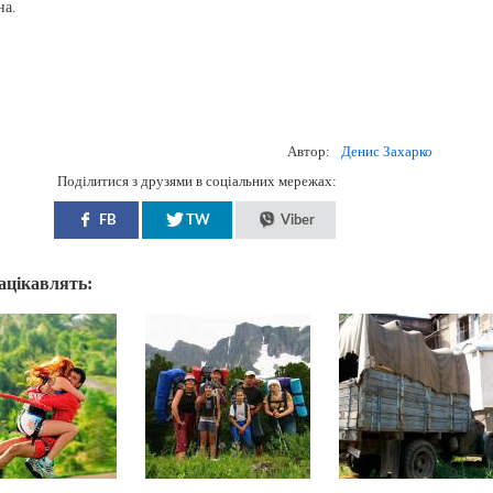
на.
Автор:
Денис Захарко
Поділитися з друзями в соціальних мережах:
FB
TW
Viber
зацікавлять: