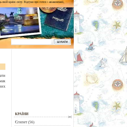
кій країні світу. Відгуки про готелі і авіакомпанії,
ати
мак
них
КРАЇНИ
Єгипет
(56)