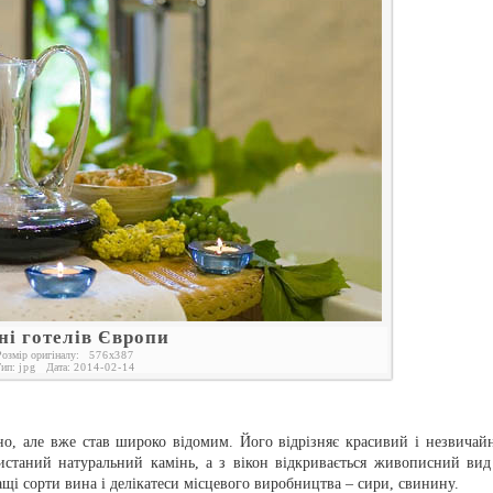
ні готелів Європи
Розмір оригіналу:
576
x
387
ип:
jpg
Дата:
2014-02-14
но, але вже став широко відомим. Його відрізняє красивий і незвичай
истаний натуральний камінь, а з вікон відкривається живописний вид
і сорти вина і делікатеси місцевого виробництва – сири, свинину.