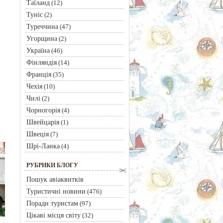
Таїланд
(12)
Туніс
(2)
Туреччина
(47)
Угорщина
(2)
Україна
(46)
Фінляндія
(14)
Франція
(35)
Чехія
(10)
Чилі
(2)
Чорногорія
(4)
Швейцарія
(1)
Швеція
(7)
Шрі-Ланка
(4)
РУБРИКИ БЛОГУ
Пошук авіаквитків
Туристичні новини
(476)
Поради туристам
(97)
Цікаві місця світу
(32)