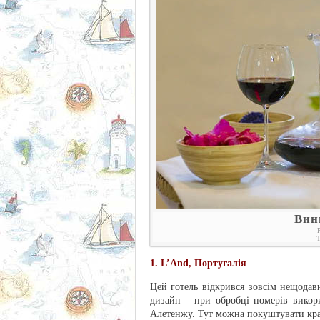
Вин
Т
1. L’And, Португалія
Цей готель відкрився зовсім нещодав
дизайн – при обробці номерів викор
Алетенжу. Тут можна покуштувати кращ