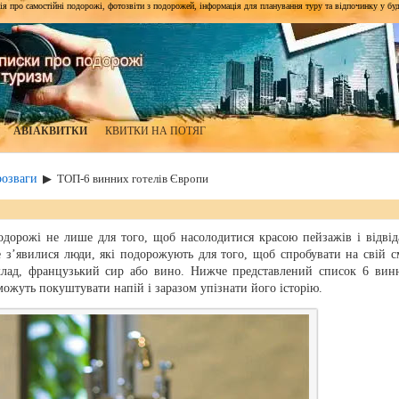
я про самостійні подорожі, фотозвіти з подорожей, інформація для планування туру та відпочинку у будь-я
АВІАКВИТКИ
КВИТКИ НА ПОТЯГ
розваги
▶
ТОП-6 винних готелів Європи
дорожі не лише для того, щоб насолодитися красою пейзажів і відвід
е з’явилися люди, які подорожують для того, щоб спробувати на свій с
клад, французький сир або вино. Нижче представлений список 6 вин
можуть покуштувати напій і заразом упізнати його історію.