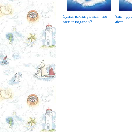
Сумка, валіза, рюкзак – що
Акко – дре
взяти в подорож?
місто