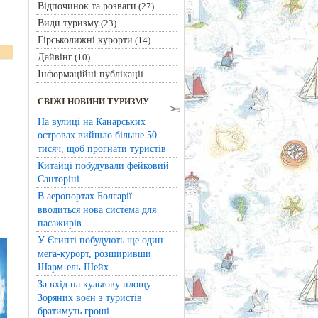
Відпочинок та розваги
(27)
Види туризму
(23)
Гірськолижні курорти
(14)
Дайвінг
(10)
Інформаційні публікації
СВІЖІ НОВИНИ ТУРИЗМУ
На вулиці на Канарських
островах вийшло більше 50
тисяч, щоб прогнати туристів
Китайці побудували фейковий
Санторіні
В аеропортах Болгарії
вводиться нова система для
пасажирів
У Єгипті побудують ще один
мега-курорт, розширивши
Шарм-ель-Шейх
За вхід на культову площу
Зоряних воєн з туристів
братимуть гроші