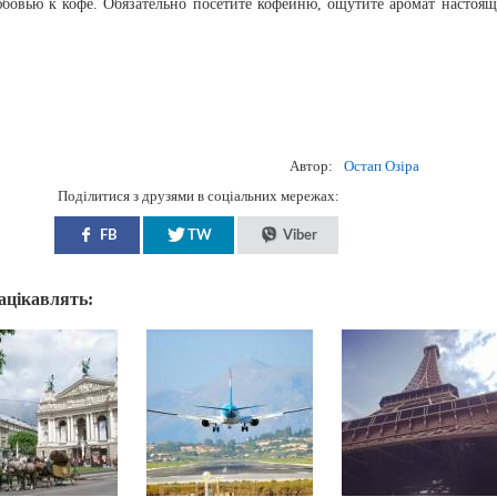
овью к кофе. Обязательно посетите кофейню, ощутите аромат настоящ
Автор:
Остап Озіра
Поділитися з друзями в соціальних мережах:
FB
TW
Viber
зацікавлять: