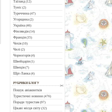
Таїланд
(12)
Туніс
(2)
Туреччина
(47)
Угорщина
(2)
Україна
(46)
Фінляндія
(14)
Франція
(35)
Чехія
(10)
Чилі
(2)
Чорногорія
(4)
Швейцарія
(1)
Швеція
(7)
Шрі-Ланка
(4)
РУБРИКИ БЛОГУ
Пошук авіаквитків
Туристичні новини
(476)
Поради туристам
(97)
Цікаві місця світу
(32)