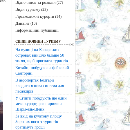
его
Відпочинок та розваги
(27)
Види туризму
(23)
Гірськолижні курорти
(14)
Дайвінг
(10)
Інформаційні публікації
СВІЖІ НОВИНИ ТУРИЗМУ
На вулиці на Канарських
островах вийшло більше 50
тисяч, щоб прогнати туристів
Китайці побудували фейковий
Санторіні
В аеропортах Болгарії
вводиться нова система для
пасажирів
У Єгипті побудують ще один
мега-курорт, розширивши
Шарм-ель-Шейх
За вхід на культову площу
Зоряних воєн з туристів
братимуть гроші