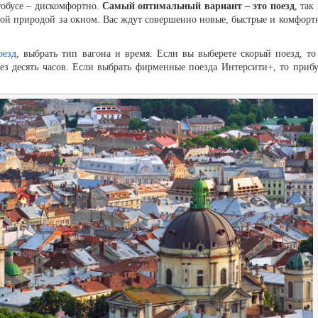
тобусе – дискомфортно.
Самый оптимальный вариант – это поезд
, так
ивой природой за окном. Вас ждут совершенно новые, быстрые и комфорт
оезд
, выбрать тип вагона и время. Если вы выберете скорый поезд, то
рез десять часов. Если выбрать фирменные поезда Интерсити+, то прибу