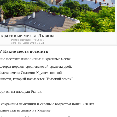
красивые места Львова
Розмір оригіналу:
716
x
461
Тип:
jpg
Дата:
2018-10-21
? Какие места посетить
ельно посетите живописные и красивые места:
которая поразит средневековой архитектурой.
балета имени Соломии Крушельницкой.
нности, который называется "Высокий замок".
ходится на площади Рынок.
 сохранены памятники и склепы с возрастом почти 220 лет.
дание святая святых на Украине.