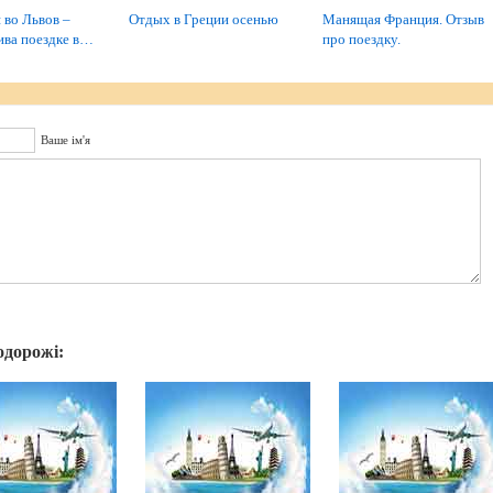
 во Львов –
Отдых в Греции осенью
Манящая Франция. Отзыв
ива поездке в…
про поездку.
Ваше ім'я
одорожі: