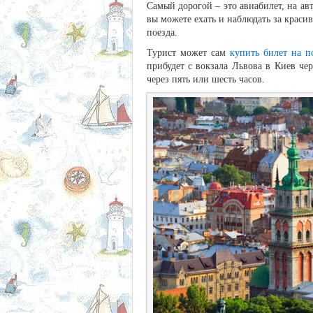
Самый дорогой – это авиабилет, на ав
вы можете ехать и наблюдать за крас
поезда.
Турист может сам
купить билет на п
прибудет с вокзала Львова в Киев че
через пять или шесть часов.