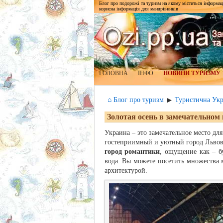
Блог про подорожі та туризм на якому міститься інформаці
корисна інформація для мандрівників
ГОЛОВНА
ІНФО
НОВИНИ ТУРИЗМУ
⌂ Блог про туризм
Туристична Укр
▶
Золотая осень в замечательном
Украина – это замечательное место для
гостеприимный и уютный город Львов.
город романтики
, ощущение как – б
вода. Вы можете посетить множества м
архитектурой.