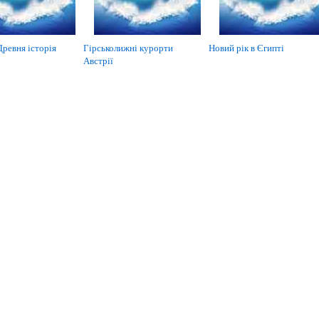
Древня історія
Гірськолижні курорти
Новий рік в Єгипті
Австрії