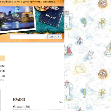
кій країні світу. Відгуки про готелі і авіакомпанії,
ите
это
тая
ной
КРАЇНИ
Єгипет
(56)