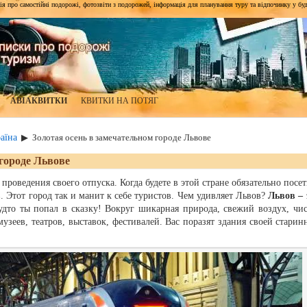
я про самостійні подорожі, фотозвіти з подорожей, інформація для планування туру та відпочинку у будь-я
АВІАКВИТКИ
КВИТКИ НА ПОТЯГ
аїна
▶
Золотая осень в замечательном городе Львове
 городе Львове
 проведения своего отпуска. Когда будете в этой стране обязательно посет
 Этот город так и манит к себе туристов. Чем удивляет Львов?
Львов – 
удто ты попал в сказку! Вокруг шикарная природа, свежий воздух, чис
узеев, театров, выставок, фестивалей. Вас поразят здания своей старин