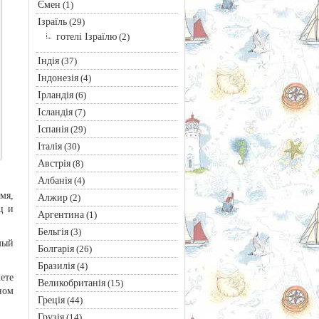
Ємен
(1)
Ізраїль
(29)
готелі Ізраїлю
(2)
Індія
(37)
Індонезія
(4)
Ірландія
(6)
Ісландія
(7)
Іспанія
(29)
Італія
(30)
Австрія
(8)
Албанія
(4)
мя,
Алжир
(2)
ц и
Аргентина
(1)
Бельгія
(3)
мый
Болгарія
(26)
Бразилія
(4)
ете
Великобританія
(15)
ном
Греція
(44)
Грузія
(14)