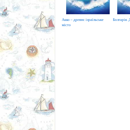
Акко – древнє ізраїльське
Болгарія. 
місто