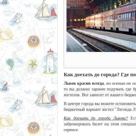
Как доехать до города? Где п
Львов красив всегда
, но осенью он о
то вы должно заранее подумать где б
хостелов. Все зависит от вашего бюдже
В центре города вы можете остановить
бюджетный вариант хостел "Легенда Льв
Как доехать до города Львова?
Ест
забронировать билет на этом специа
сервисе.