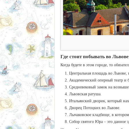
Где стоит побывать во Львове
Когда будете в этом городе, то обязат
Центральная площадь во Львове, 
Академический оперный театр и 
Средневековый замок на возвыше
Львовская ратуша.
Итальянский дворик, который на
Дворец Потоцких во Львове.
Лычаковское кладбище, в котором
Собор святого Юра – это данное з