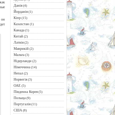
 как
Данія
(4)
ные
Йорданія
(1)
Кіпр
(15)
 он
Казахстан
(1)
дет
Канада
(1)
Китай
(2)
Латвія
(2)
Маврикій
(2)
Мальта
(3)
Нідерланди
(2)
Німеччина
(14)
Непал
(2)
Норвегія
(3)
ОАЕ
(5)
Південна Корея
(5)
Польща
(9)
Португалія
(11)
США
(8)