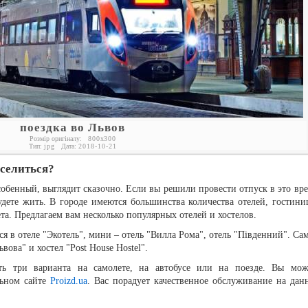
поездка во Львов
Розмір оригіналу:
800
x
300
Тип:
jpg
Дата:
2018-10-21
оселиться?
собенный, выглядит сказочно. Если вы решили провести отпуск в это вре
удете жить. В городе имеются большинства количества отелей, гостини
та. Предлагаем вам несколько популярных отелей и хостелов.
ся в отеле "Экотель", мини – отель "Вилла Рома", отель "Південний". Са
ова" и хостел "Post House Hostel".
ь три варианта на самолете, на автобусе или на поезде. Вы мож
льном сайте
Proizd.ua
. Вас порадует качественное обслуживание на дан